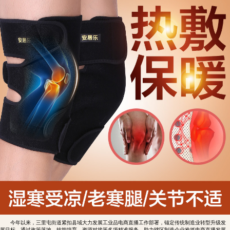
医
外
用
贴
敷
专
业
品
牌
今年以来，三里屯街道紧扣县域大力发展工业品电商直播工作部署，锚定传统制造业转型升级发
展目标，通过政策落地、技能培育、资源对接等多项精准服务，助力辖区制造企业抢抓电商直播发展