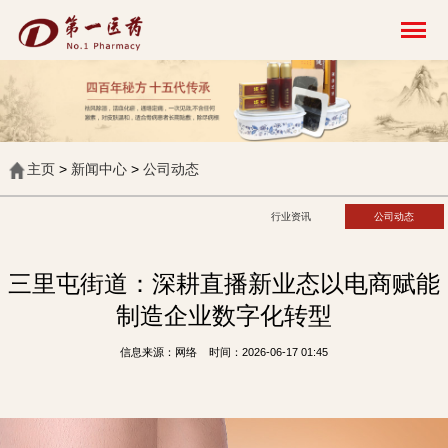
开
云
网
页
版-
开
主页
>
新闻中心
>
公司动态
云
科
行业资讯
公司动态
技
发
三里屯街道：深耕直播新业态以电商赋能
展
制造企业数字化转型
有
限
信息来源：网络 时间：2026-06-17 01:45
公
司
中