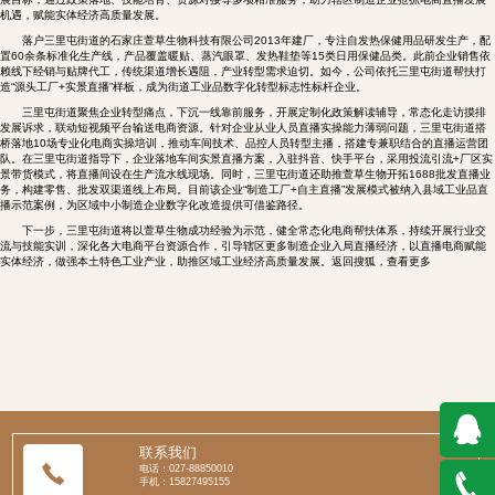
机遇，赋能实体经济高质量发展。
落户三里屯街道的石家庄萱草生物科技有限公司2013年建厂，专注自发热保健用品研发生产，配
置60余条标准化生产线，产品覆盖暖贴、蒸汽眼罩、发热鞋垫等15类日用保健品类。此前企业销售依
赖线下经销与贴牌代工，传统渠道增长遇阻，产业转型需求迫切。如今，公司依托三里屯街道帮扶打
造“源头工厂+实景直播”样板，成为街道工业品数字化转型标志性标杆企业。
三里屯街道聚焦企业转型痛点，下沉一线靠前服务，开展定制化政策解读辅导，常态化走访摸排
发展诉求，联动短视频平台输送电商资源。针对企业从业人员直播实操能力薄弱问题，三里屯街道搭
桥落地10场专业化电商实操培训，推动车间技术、品控人员转型主播，搭建专兼职结合的直播运营团
队。在三里屯街道指导下，企业落地车间实景直播方案，入驻抖音、快手平台，采用投流引流+厂区实
景带货模式，将直播间设在生产流水线现场。同时，三里屯街道还助推萱草生物开拓1688批发直播业
务，构建零售、批发双渠道线上布局。目前该企业“制造工厂+自主直播”发展模式被纳入县域工业品直
播示范案例，为区域中小制造企业数字化改造提供可借鉴路径。
下一步，三里屯街道将以萱草生物成功经验为示范，健全常态化电商帮扶体系，持续开展行业交
流与技能实训，深化各大电商平台资源合作，引导辖区更多制造企业入局直播经济，以直播电商赋能
实体经济，做强本土特色工业产业，助推区域工业经济高质量发展。返回搜狐，查看更多
联系我们
电话：027-88850010
QQ在
手机：15827495155