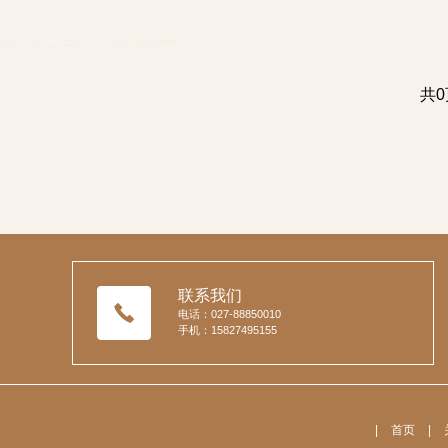
展
有
限
共
0
公
司
中
医
联系我们
外
电话：027-88850010
手机：15827495155
用
贴
|
首页
|