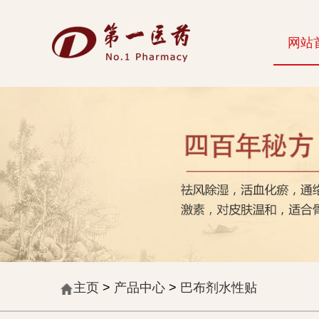
开
云
网站
网
页
版-
开
云
科
技
主页
>
产品中心
>
巴布剂水性贴
发