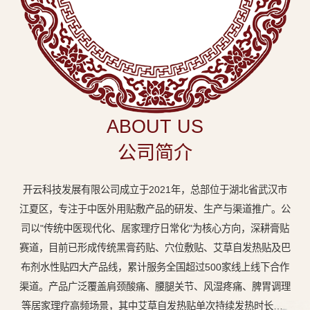
中
医
外
用
贴
敷
ABOUT US
专
公司简介
业
品
开云科技发展有限公司成立于2021年，总部位于湖北省武汉市
牌
江夏区，专注于中医外用贴敷产品的研发、生产与渠道推广。公
司以"传统中医现代化、居家理疗日常化"为核心方向，深耕膏贴
赛道，目前已形成传统黑膏药贴、穴位敷贴、艾草自发热贴及巴
布剂水性贴四大产品线，累计服务全国超过500家线上线下合作
渠道。产品广泛覆盖肩颈酸痛、腰腿关节、风湿疼痛、脾胃调理
等居家理疗高频场景，其中艾草自发热贴单次持续发热时长达8