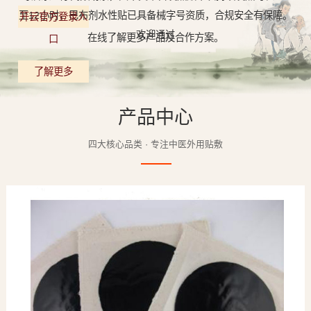
至12小时，巴布剂水性贴已具备械字号资质，合规安全有保障。
开云官方登录入
欢迎通过
在线了解更多产品及合作方案。
口
了解更多
产品中心
四大核心品类 · 专注中医外用贴敷