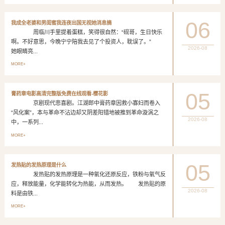
06
我成全老婆和男闺蜜我连夜出国无视她消息摘
周临川手里提着蛋糕，笑得很自然：“砚哥，生日快乐
啊。不好意思，今晚宁宁陪我去见了个投资人，耽误了。”
2026-08
她眼睛亮...
MORE+
05
膏药章电影高清完整版免费在线观看-樱花影
京剧现代悲喜剧。江湖郎中膏药章因救小寡妇而卷入
“风化案”，本与革命不沾边却又阴差阳错地被推到革命漩涡之
2026-08
中，一系列...
MORE+
05
发热贴的发热原理是什么
发热贴的发热原理是一种氧化还原反应，铁粉与氧气反
应，释放能量，化学能转化为热能，从而发热。 发热贴的原
2026-08
料是由铁...
MORE+