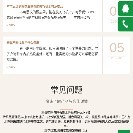
05
不可思议的隔热罩贴在航天飞机上可承受16
不可思议的隔热罩，贴在航天飞机上，可承受1600℃
高温 #隔热罩 #航空材料 #高温隔绝 #航天. 不可思议的...
2026-08
QQ在
MORE+
线咨询
027-
05
开车回家过年用什么保暖
春节期间开车回家，如何保暖成了一个重要的问题。除
888500
了衣物和车内加热设备外，还有一些实用的小物品可以帮助您保
2026-08
持温暖。...
MORE+
常见问题
快速了解产品与合作详情
黑膏药贴与巴布剂水性贴有什么区别？
传统黑膏药贴以植物油脂为基质，药效渗透力强，适合风湿关节炎、慢性肌肉酸痛等场景；巴布剂
水性贴采用现代水性基质工艺，透气性更好、皮肤刺激性低，更适合皮肤敏感人群及日常佩戴使
用。
艾草自发热贴的发热原理是什么？