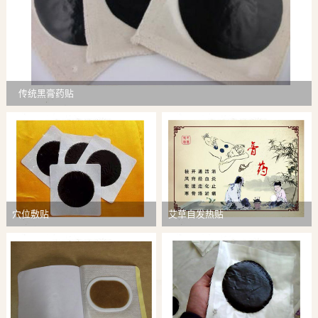
传统黑膏药贴
穴位敷贴
艾草自发热贴