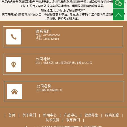
产品内含天然艾草提取物与自热发热包，利用铁粉氧化反应持续产热，单次使用发热时长达8至12小
时，可配合艾草有效成分实现温通经络、缓解局部酸痛的理疗效果。
如何通过开云网页版了解合作政策？
您可直接访问
开云官方登录入口
，在线提交意向申请，专属顾问将于3个工作日内与您对接，提供产
品目录、报价及加盟方案。
联系我们
电话：027-88850010
手机：15827495155
公司地址
地址：湖北省武汉市江夏区纸坊街长安里10-207号
公司名称
开云科技发展有限公司
|
首页
|
关于我们
|
新闻中心
|
产品中心
|
健康养生
|
招商加盟
|
技术优势
|
联系我们
|