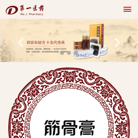
开
云
网
‹
›
页
版-
开
云
科
技
发
展
有
限
公
司