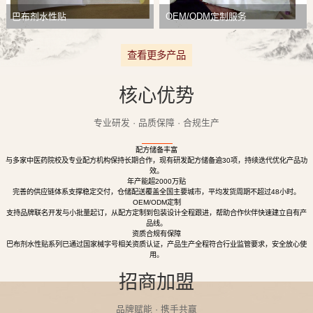
巴布剂水性贴
OEM/ODM定制服务
查看更多产品
核心优势
专业研发 · 品质保障 · 合规生产
配方储备丰富
与多家中医药院校及专业配方机构保持长期合作，现有研发配方储备逾30项，持续迭代优化产品功
效。
年产能超2000万贴
完善的供应链体系支撑稳定交付，仓储配送覆盖全国主要城市，平均发货周期不超过48小时。
OEM/ODM定制
支持品牌联名开发与小批量起订，从配方定制到包装设计全程跟进，帮助合作伙伴快速建立自有产
品线。
资质合规有保障
巴布剂水性贴系列已通过国家械字号相关资质认证，产品生产全程符合行业监管要求，安全放心使
用。
招商加盟
品牌赋能 · 携手共赢