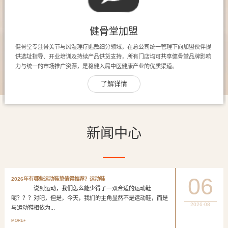
健骨堂加盟
健骨堂专注骨关节与风湿理疗贴敷细分领域，在总公司统一管理下向加盟伙伴提
供选址指导、开业培训及持续产品供货支持，所有门店均可共享健骨堂品牌影响
力与统一的市场推广资源，是稳健入局中医健康产业的优质渠道。
了解详情
新闻中心
06
2026年有哪些运动鞋垫值得推荐？运动鞋
说到运动，我们怎么能少得了一双合适的运动鞋
呢？？？对吧，但是，今天，我们的主角显然不是运动鞋，而是
2026-08
与运动鞋相依为...
MORE+