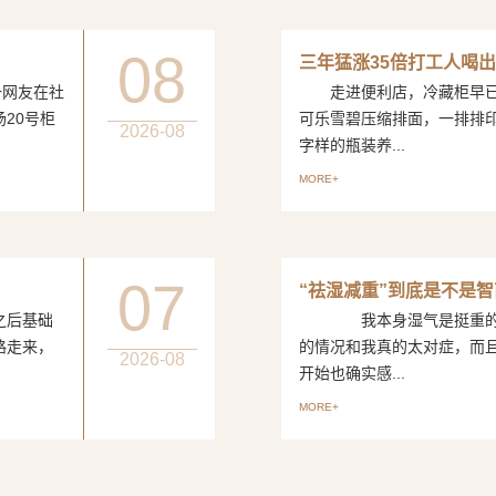
08
三年猛涨35倍打工人喝出
网友在社
走进便利店，冷藏柜早已
20号柜
可乐雪碧压缩排面，一排排
2026-08
字样的瓶装养...
MORE+
07
“祛湿减重”到底是不是
后基础
我本身湿气是挺重的，
路走来，
的情况和我真的太对症，而
2026-08
开始也确实感...
MORE+