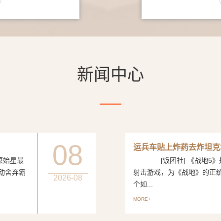
新闻中心
08
运兵车贴上炸药去炸坦克
始星最
[饭团社] 《战地5》是
动舍弃霸
射击游戏，为《战地》的正
2026-08
个如...
MORE+