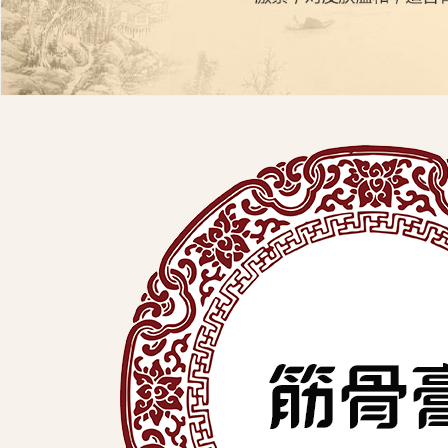
展
有
限
公
司
中
医
外
用