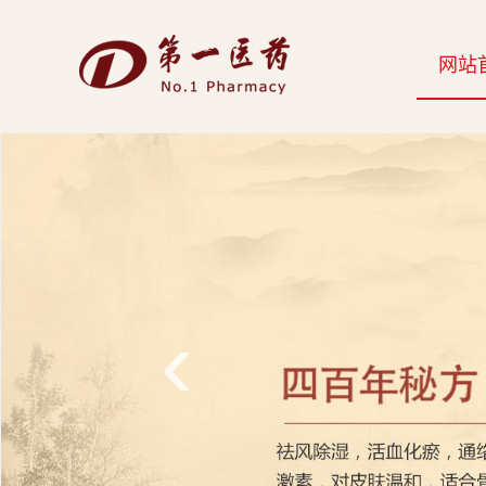
开
网站
云
网
页
版-
开
云
‹
科
技
发