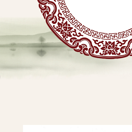
贴
敷
专
业
品
查看详情
牌