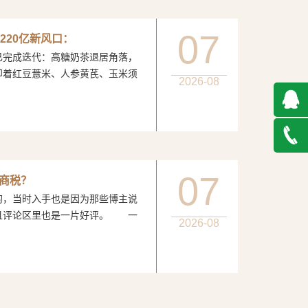
07
220亿新风口：
完成迭代：高糖奶茶退居角落，
印着红豆薏米、人参黄芪、玉米须
2026-08
QQ在
线咨询
027-
07
智商税？
当时入手也是因为那些博主说
888500
且评论区里也是一片好评。 一
2026-08