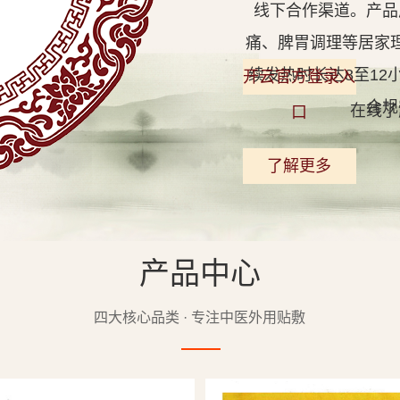
线下合作渠道。产品
痛、脾胃调理等居家
续发热时长达8至1
开云官方登录入
合规
在线了
口
了解更多
产品中心
查看详情
四大核心品类 · 专注中医外用贴敷