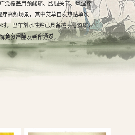
广泛覆盖肩颈酸痛、腰腿关节、风湿疼
理疗高频场景，其中艾草自发热贴单次持
2小时，巴布剂水性贴已具备械字号资质，
安全有保障。欢迎通过
解更多产品及合作方案。
查看详情