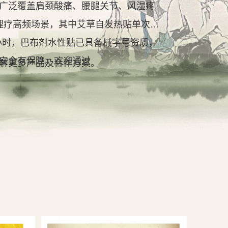
广泛覆盖肩颈酸痛、腰腿关节、风湿疼
理疗高频场景，其中艾草自发热贴单次持
2小时，巴布剂水性贴已具备械字号资质，
安全有保障。欢迎通过
解更多产品及合作方案。
查看详情