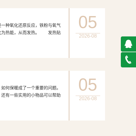
05
种氧化还原反应，铁粉与氧气
化为热能，从而发热。 发热贴
2026-08
QQ在
线咨询
027-
05
何保暖成了一个重要的问题。
888500
，还有一些实用的小物品可以帮助
2026-08