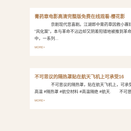
膏药章电影高清完整版免费在线观看-樱花影
京剧现代悲喜剧。江湖郎中膏药章因救小寡妇
“风化案”，本与革命不沾边却又阴差阳错地被推到革
中，一系列...
MORE+
不可思议的隔热罩贴在航天飞机上可承受16
不可思议的隔热罩，贴在航天飞机上，可承受1
高温 #隔热罩 #航空材料 #高温隔绝 #航天. 不可思议
MORE+