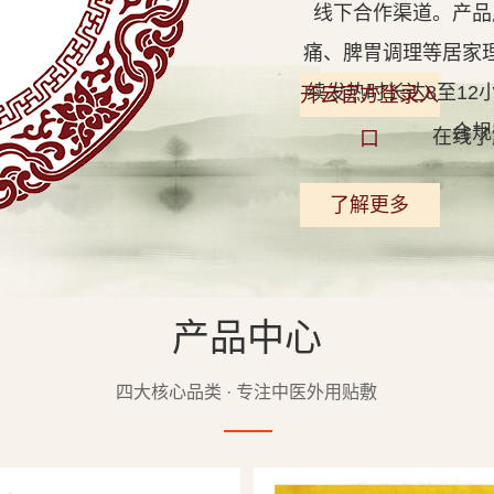
线下合作渠道。产品
痛、脾胃调理等居家
续发热时长达8至1
开云官方登录入
合规
在线了
口
了解更多
产品中心
查看详情
四大核心品类 · 专注中医外用贴敷