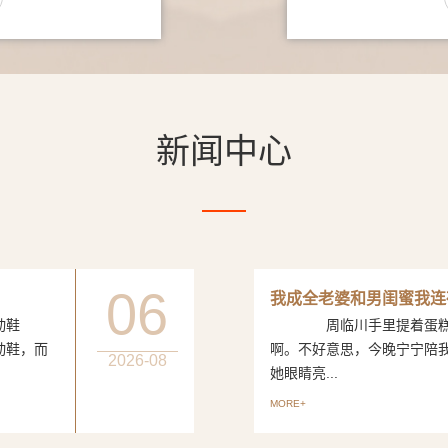
新闻中心
06
我成全老婆和男闺蜜我连
动鞋
周临川手里提着蛋糕，笑
动鞋，而
啊。不好意思，今晚宁宁陪
2026-08
她眼睛亮...
MORE+