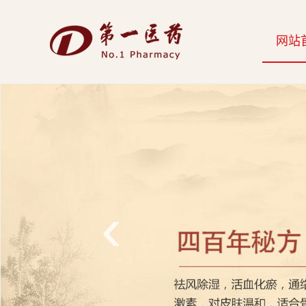
开
网站
云
网
页
版-
开
云
‹
科
技
发