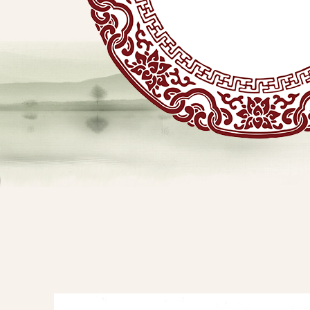
贴
敷
专
业
品
查看详情
牌