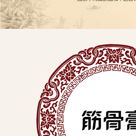
展
有
限
公
司
中
医
外
用