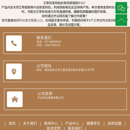
艾草自发热贴的发热原理是什么？
产品内含天然艾草提取物与自热发热包，利用铁粉氧化反应持续产热，单次使用发热时长达8至12小
时，可配合艾草有效成分实现温通经络、缓解局部酸痛的理疗效果。
如何通过开云网页版了解合作政策？
您可直接访问
开云官方登录入口
，在线提交意向申请，专属顾问将于3个工作日内与您对接，提供产
品目录、报价及加盟方案。
联系我们
电话：027-88850010
手机：15827495155
公司地址
地址：湖北省武汉市江夏区纸坊街长安里10-207号
公司名称
开云科技发展有限公司
|
首页
|
关于我们
|
新闻中心
|
产品中心
|
健康养生
|
招商加盟
|
技术优势
|
联系我们
|