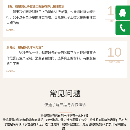
10
【图】拔罐减肚子拔哪里图解教你几招注意事
如果我们想要对肚子上的赘肉进行减脂，也能通过拔火罐进
行，只不过有些必要的注意事项。首先在肚子上拔火罐需要注意
2026-08
火罐的位...
QQ在
MORE+
线咨询
027-
10
黑膏药一般贴多长时间为宜？
这种产品一样，越来越多的膏药品牌正在寻找制造商合
888500
作黑膏药生产定制，消费者更倾向于选择真正的材料。有朋友会
2026-08
问手工黑...
MORE+
常见问题
快速了解产品与合作详情
黑膏药贴与巴布剂水性贴有什么区别？
传统黑膏药贴以植物油脂为基质，药效渗透力强，适合风湿关节炎、慢性肌肉酸痛等场景；巴布剂
水性贴采用现代水性基质工艺，透气性更好、皮肤刺激性低，更适合皮肤敏感人群及日常佩戴使
用。