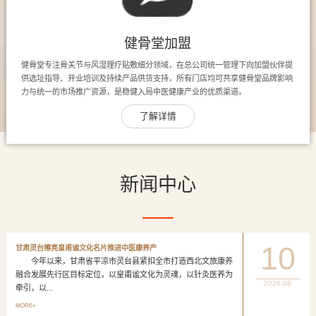
健骨堂加盟
健骨堂专注骨关节与风湿理疗贴敷细分领域，在总公司统一管理下向加盟伙伴提
供选址指导、开业培训及持续产品供货支持，所有门店均可共享健骨堂品牌影响
力与统一的市场推广资源，是稳健入局中医健康产业的优质渠道。
了解详情
新闻中心
10
甘肃灵台擦亮皇甫谧文化名片推进中医康养产
今年以来，甘肃省平凉市灵台县紧扣全市打造西北文旅康养
融合发展先行区目标定位，以皇甫谧文化为灵魂，以针灸医养为
2026-08
牵引，以...
MORE+