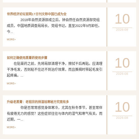
10
世界经济论坛官网17日刊文称中国已成为全
2018年自然资源部成立后，钟自然任自然资源部党组
成员，中国地质调查局局长、党组书记。直至2022年9月卸任。
2026-08
今...
MORE+
10
如何正确使用黑膏药使用步骤
在贴膏药之前，先将局部清理干净，擦拭干后再贴。应清理
干净毛发，否则粘不住达不到治疗效果，而且撕揭时带起毛发引
2026-08
起疼痛。...
MORE+
10
升级老黑膏：老祖宗的排湿祛寒秘方究竟有多
你是否常常感觉身体寒冷，尤其在秋冬季节，甚至常伴
有疲倦无力的感觉？这些症状往往与体内的湿气和寒气有关。而
2026-08
近期，一...
MORE+