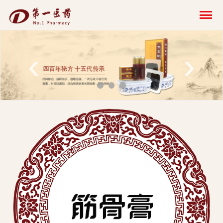
开
云
网
‹
›
页
版-
开
云
科
技
发
展
有
限
公
司