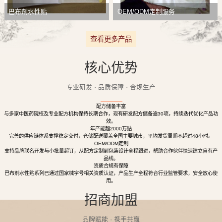
巴布剂水性贴
OEM/ODM定制服务
查看更多产品
核心优势
专业研发 · 品质保障 · 合规生产
配方储备丰富
与多家中医药院校及专业配方机构保持长期合作，现有研发配方储备逾30项，持续迭代优化产品功
效。
年产能超2000万贴
完善的供应链体系支撑稳定交付，仓储配送覆盖全国主要城市，平均发货周期不超过48小时。
OEM/ODM定制
支持品牌联名开发与小批量起订，从配方定制到包装设计全程跟进，帮助合作伙伴快速建立自有产
品线。
资质合规有保障
巴布剂水性贴系列已通过国家械字号相关资质认证，产品生产全程符合行业监管要求，安全放心使
用。
招商加盟
品牌赋能 · 携手共赢