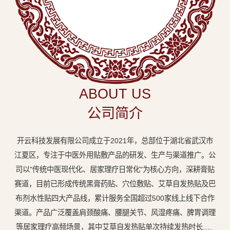
中
医
外
用
贴
敷
ABOUT US
专
公司简介
业
品
开云科技发展有限公司成立于2021年，总部位于湖北省武汉市
牌
江夏区，专注于中医外用贴敷产品的研发、生产与渠道推广。公
司以"传统中医现代化、居家理疗日常化"为核心方向，深耕膏贴
赛道，目前已形成传统黑膏药贴、穴位敷贴、艾草自发热贴及巴
布剂水性贴四大产品线，累计服务全国超过500家线上线下合作
渠道。产品广泛覆盖肩颈酸痛、腰腿关节、风湿疼痛、脾胃调理
等居家理疗高频场景，其中艾草自发热贴单次持续发热时长达8