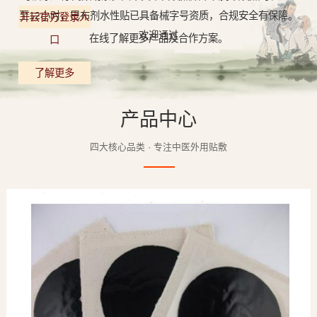
至12小时，巴布剂水性贴已具备械字号资质，合规安全有保障。
开云官方登录入
欢迎通过
在线了解更多产品及合作方案。
口
了解更多
产品中心
四大核心品类 · 专注中医外用贴敷