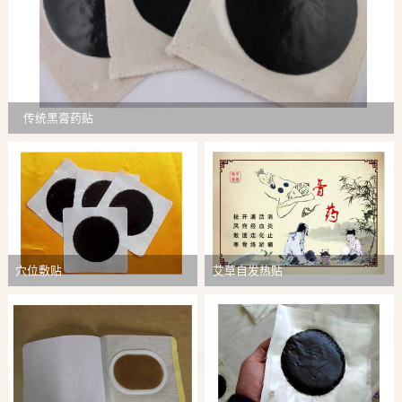
传统黑膏药贴
穴位敷贴
艾草自发热贴