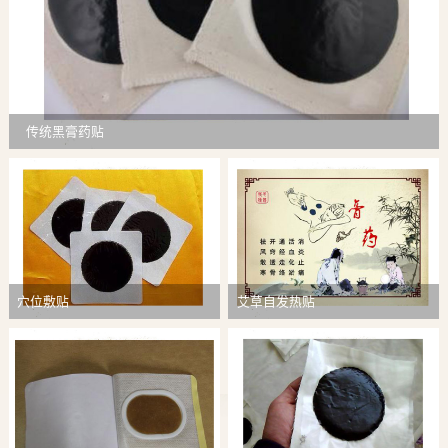
传统黑膏药贴
穴位敷贴
艾草自发热贴