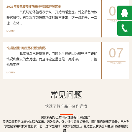
07
2026年暖宫腰带推荐姨妈神器推荐暖宫腰
真真切切体验者表示从一开始用暖宝宝，到之后基础款
暖宫腰带，再到现在带按摩功能的暖宫腰带，这一路走来，一次
2026-08
比一次体...
QQ在
MORE+
线咨询
027-
07
“祛湿减重”到底是不是智商税？
我本身湿气是挺重的，当时入手也是因为那些博主说的
888500
情况和我真的太对症，而且评论区里也是一片好评。 一开始
2026-08
也确实感...
MORE+
常见问题
快速了解产品与合作详情
黑膏药贴与巴布剂水性贴有什么区别？
传统黑膏药贴以植物油脂为基质，药效渗透力强，适合风湿关节炎、慢性肌肉酸痛等场景；巴布剂
水性贴采用现代水性基质工艺，透气性更好、皮肤刺激性低，更适合皮肤敏感人群及日常佩戴使
用。