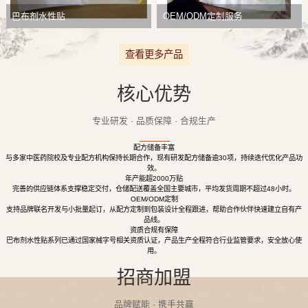
巴布剂水性贴
OEM/ODM定制服务
查看更多产品
核心优势
专业研发 · 品质保障 · 合规生产
配方储备丰富
与多家中医药院校及专业配方机构保持长期合作，现有研发配方储备逾30项，持续迭代优化产品功
效。
年产能超2000万贴
完善的供应链体系支撑稳定交付，仓储配送覆盖全国主要城市，平均发货周期不超过48小时。
OEM/ODM定制
支持品牌联名开发与小批量起订，从配方定制到包装设计全程跟进，帮助合作伙伴快速建立自有产
品线。
资质合规有保障
巴布剂水性贴系列已通过国家械字号相关资质认证，产品生产全程符合行业监管要求，安全放心使
用。
招商加盟
品牌赋能 · 携手共赢