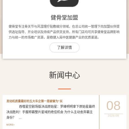
健骨堂加盟
健骨堂专注骨关节与风湿理疗贴敷细分领域，在总公司统一管理下向加盟伙伴提
供选址指导、开业培训及持续产品供货支持，所有门店均可共享健骨堂品牌影响
力与统一的市场推广资源，是稳健入局中医健康产业的优质渠道。
了解详情
新闻中心
08
发动机质量最好的五大车企第一是被誉为“买
吞噬星空剧场版决战原始星：罗峰明明拿下原始星最终
决战胜利！手握称霸整片星域的绝佳机会 为什么主动舍弃霸主
2026-08
身份？ ...
MORE+