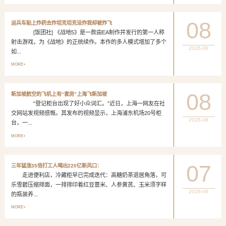
08
运兵车贴上炸药去炸坦克坦克没炸我却被炸飞
[饭团社] 《战地5》是一款由EA制作并发行的第一人称
射击游戏，为《战地》的正统续作。本作的多人模式增加了多个
2026-08
如...
MORE+
08
新加坡航空的飞机上有“套房”上海飞新加坡
“登记柜台出现了好小众词汇。”近日，上海一网友在社
交网站发视频感慨。其发布的视频显示，上海浦东机场20号柜
2026-08
台，一...
MORE+
07
三年猛涨35倍打工人喝出220亿新风口：
走进便利店，冷藏柜早已完成迭代：高糖奶茶退居角落，可
乐雪碧压缩排面，一排排印着红豆薏米、人参黄芪、玉米须字样
2026-08
的瓶装养...
MORE+