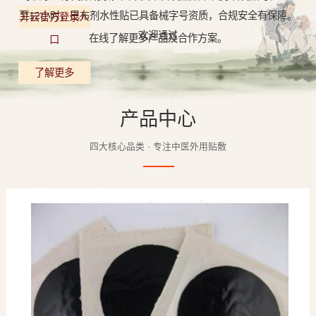
至12小时，巴布剂水性贴已具备械字号资质，合规安全有保障。
开云官方登录入
欢迎通过
在线了解更多产品及合作方案。
口
了解更多
产品中心
四大核心品类 · 专注中医外用贴敷