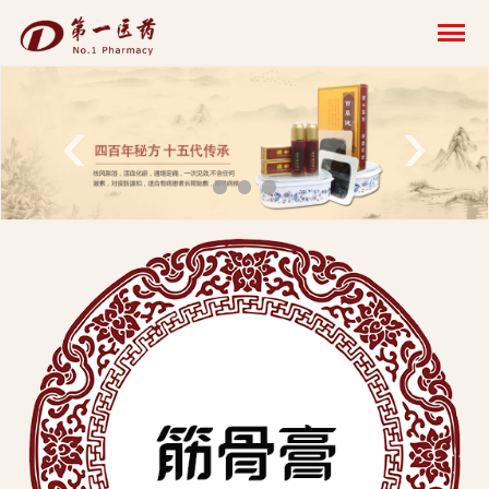
开
云
网
‹
›
页
版-
开
云
科
技
发
展
有
限
公
司