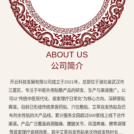
中
医
外
用
贴
敷
ABOUT US
专
公司简介
业
品
开云科技发展有限公司成立于2021年，总部位于湖北省武汉市
牌
江夏区，专注于中医外用贴敷产品的研发、生产与渠道推广。公
司以"传统中医现代化、居家理疗日常化"为核心方向，深耕膏贴
赛道，目前已形成传统黑膏药贴、穴位敷贴、艾草自发热贴及巴
布剂水性贴四大产品线，累计服务全国超过500家线上线下合作
渠道。产品广泛覆盖肩颈酸痛、腰腿关节、风湿疼痛、脾胃调理
等居家理疗高频场景，其中艾草自发热贴单次持续发热时长达8