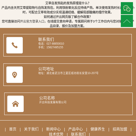
艾草自发热贴的发热原理是什么？
产品内含天然艾草提取物与自热发热包，利用铁粉氧化反应持续产热，单次使用发热时长达8至12小
时，可配合艾草有效成分实现温通经络、缓解局部酸痛的理疗效果。
如何通过开云网页版了解合作政策？
您可直接访问
开云官方登录入口
，在线提交意向申请，专属顾问将于3个工作日内与您对接，提供产
品目录、报价及加盟方案。
联系我们
电话：027-88850010
手机：15827495155
公司地址
地址：湖北省武汉市江夏区纸坊街长安里10-207号
公司名称
开云科技发展有限公司
|
首页
|
关于我们
|
新闻中心
|
产品中心
|
健康养生
|
招商加盟
|
技术优势
|
联系我们
|