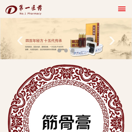
开
云
网
‹
›
页
版-
开
云
科
技
发
展
有
限
公
司