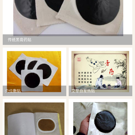
传统黑膏药贴
穴位敷贴
艾草自发热贴