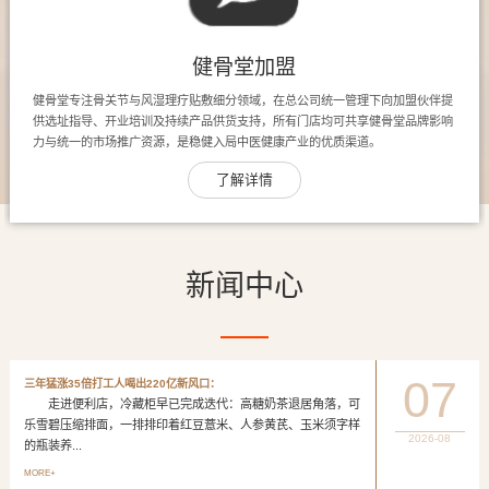
健骨堂加盟
健骨堂专注骨关节与风湿理疗贴敷细分领域，在总公司统一管理下向加盟伙伴提
供选址指导、开业培训及持续产品供货支持，所有门店均可共享健骨堂品牌影响
力与统一的市场推广资源，是稳健入局中医健康产业的优质渠道。
了解详情
新闻中心
07
三年猛涨35倍打工人喝出220亿新风口：
走进便利店，冷藏柜早已完成迭代：高糖奶茶退居角落，可
乐雪碧压缩排面，一排排印着红豆薏米、人参黄芪、玉米须字样
2026-08
的瓶装养...
MORE+