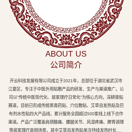
中
医
外
用
贴
敷
ABOUT US
专
公司简介
业
品
开云科技发展有限公司成立于2021年，总部位于湖北省武汉市
牌
江夏区，专注于中医外用贴敷产品的研发、生产与渠道推广。公
司以"传统中医现代化、居家理疗日常化"为核心方向，深耕膏贴
赛道，目前已形成传统黑膏药贴、穴位敷贴、艾草自发热贴及巴
布剂水性贴四大产品线，累计服务全国超过500家线上线下合作
渠道。产品广泛覆盖肩颈酸痛、腰腿关节、风湿疼痛、脾胃调理
等居家理疗高频场景，其中艾草自发热贴单次持续发热时长达8