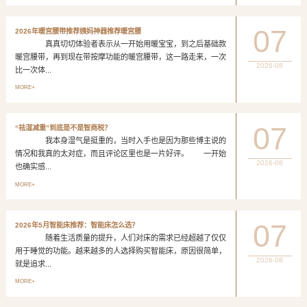
07
2026年暖宫腰带推荐姨妈神器推荐暖宫腰
真真切切体验者表示从一开始用暖宝宝，到之后基础款
暖宫腰带，再到现在带按摩功能的暖宫腰带，这一路走来，一次
2026-08
比一次体...
MORE+
07
“祛湿减重”到底是不是智商税？
我本身湿气是挺重的，当时入手也是因为那些博主说的
情况和我真的太对症，而且评论区里也是一片好评。 一开始
2026-08
也确实感...
MORE+
07
2026年5月智能床推荐：智能床怎么选？
随着生活质量的提升，人们对床的需求已经超越了仅仅
用于睡觉的功能。越来越多的人选择购买智能床，原因很简单，
2026-08
就是追求...
MORE+