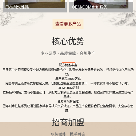
巴布剂水性贴
OEM/ODM定制服务
查看更多产品
核心优势
专业研发 · 品质保障 · 合规生产
配方储备丰富
与多家中医药院校及专业配方机构保持长期合作，现有研发配方储备逾30项，持续迭代优化产品功
效。
年产能超2000万贴
完善的供应链体系支撑稳定交付，仓储配送覆盖全国主要城市，平均发货周期不超过48小时。
OEM/ODM定制
支持品牌联名开发与小批量起订，从配方定制到包装设计全程跟进，帮助合作伙伴快速建立自有产
品线。
资质合规有保障
巴布剂水性贴系列已通过国家械字号相关资质认证，产品生产全程符合行业监管要求，安全放心使
用。
招商加盟
品牌赋能 · 携手共赢