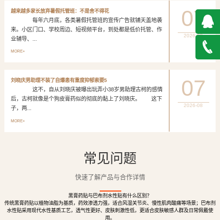
07
越来越多家长放弃暑假托管班：不是舍不得花
每年六月底，各类暑假托管班的宣传广告就铺天盖地袭
来。小区门口、学校周边、短视频平台，到处都是低价托管、作
2026-08
业辅导、...
QQ在
MORE+
线咨询
027-
07
刘晓庆男助理不装了自爆患有重度抑郁索要5
这不，自从刘晓庆被曝出玩弄小38岁男助理古柯的感情
888500
后，古柯就像是个狗皮膏药似的彻底的黏上了刘晓庆。 这下
2026-08
子，两...
MORE+
常见问题
快速了解产品与合作详情
黑膏药贴与巴布剂水性贴有什么区别？
传统黑膏药贴以植物油脂为基质，药效渗透力强，适合风湿关节炎、慢性肌肉酸痛等场景；巴布剂
水性贴采用现代水性基质工艺，透气性更好、皮肤刺激性低，更适合皮肤敏感人群及日常佩戴使
用。