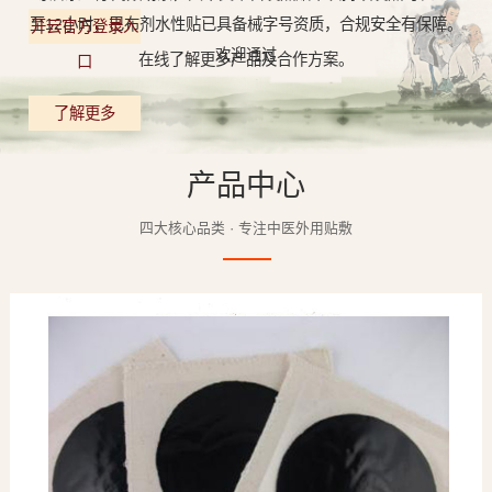
至12小时，巴布剂水性贴已具备械字号资质，合规安全有保障。
开云官方登录入
欢迎通过
在线了解更多产品及合作方案。
口
了解更多
产品中心
四大核心品类 · 专注中医外用贴敷