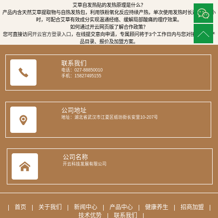
艾草自发热贴的发热原理是什么？
产品内含天然艾草提取物与自热发热包，利用铁粉氧化反应持续产热，单次使用发热时长达8至12小
时，可配合艾草有效成分实现温通经络、缓解局部酸痛的理疗效果。
如何通过开云网页版了解合作政策？
您可直接访问
开云官方登录入口
，在线提交意向申请，专属顾问将于3个工作日内与您对接，提供产
品目录、报价及加盟方案。
联系我们
电话：027-88850010
手机：15827495155
公司地址
地址：湖北省武汉市江夏区纸坊街长安里10-207号
公司名称
开云科技发展有限公司
|
首页
|
关于我们
|
新闻中心
|
产品中心
|
健康养生
|
招商加盟
|
技术优势
|
联系我们
|