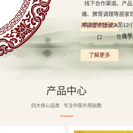
线下合作渠道。产品
痛、脾胃调理等居家
续发热时长达8至1
开云官方登录入
合规
在线了
口
了解更多
产品中心
查看详情
四大核心品类 · 专注中医外用贴敷