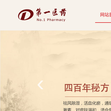
开
网站
云
网
页
版-
开
云
‹
科
技
发