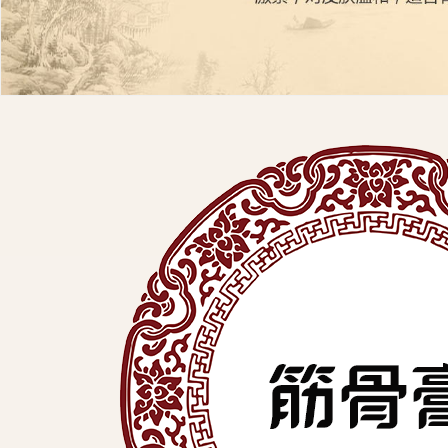
展
有
限
公
司
中
医
外
用