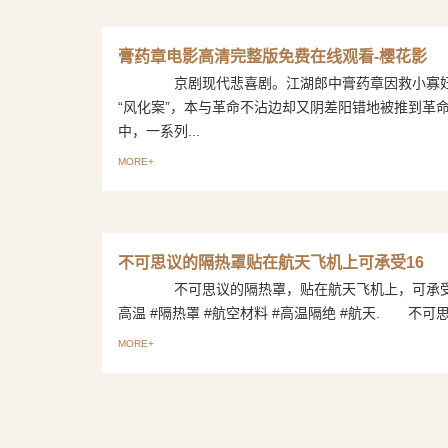
膏药章电影高清完整版免费在线观看-樱花影
京剧现代悲喜剧。江湖郎中膏药章因救小寡妇
“风化案”，本与革命不沾边却又阴差阳错地被推到革
中，一系列...
MORE+
不可思议的隔热罩贴在航天飞机上可承受16
不可思议的隔热罩，贴在航天飞机上，可承受1
高温 #隔热罩 #航空材料 #高温隔绝 #航天. 不可思议
MORE+