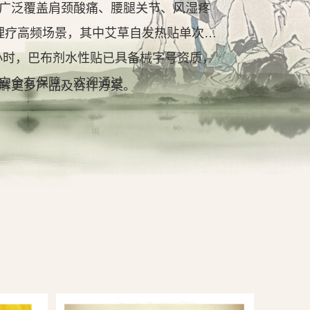
广泛覆盖肩颈酸痛、腰腿关节、风湿疼
理疗高频场景，其中艾草自发热贴单次持
2小时，巴布剂水性贴已具备械字号资质，
安全有保障。欢迎通过
解更多产品及合作方案。
查看详情