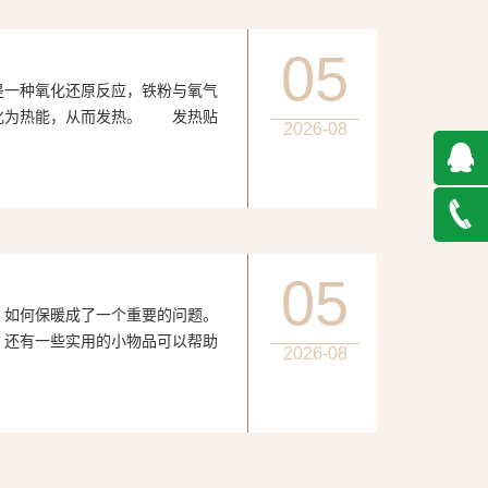
05
种氧化还原反应，铁粉与氧气
化为热能，从而发热。 发热贴
2026-08
QQ在
线咨询
027-
05
何保暖成了一个重要的问题。
888500
，还有一些实用的小物品可以帮助
2026-08