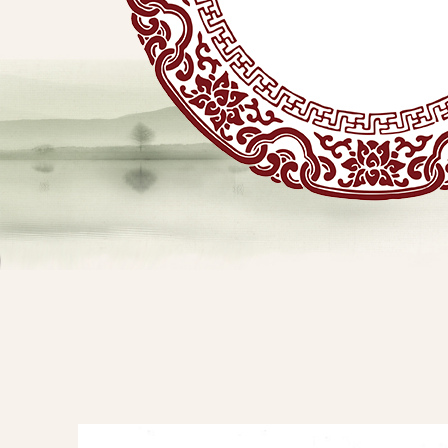
贴
敷
专
业
品
查看详情
牌