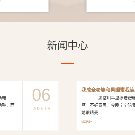
新闻中心
06
我成全老婆和男闺蜜我连
动鞋
周临川手里提着蛋糕，笑
动鞋，而
啊。不好意思，今晚宁宁陪
2026-08
她眼睛亮...
MORE+