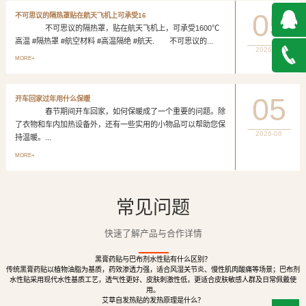
05
不可思议的隔热罩贴在航天飞机上可承受16
不可思议的隔热罩，贴在航天飞机上，可承受1600℃
高温 #隔热罩 #航空材料 #高温隔绝 #航天. 不可思议的...
2026-08
QQ在
MORE+
线咨询
027-
05
开车回家过年用什么保暖
春节期间开车回家，如何保暖成了一个重要的问题。除
888500
了衣物和车内加热设备外，还有一些实用的小物品可以帮助您保
2026-08
持温暖。...
MORE+
常见问题
快速了解产品与合作详情
黑膏药贴与巴布剂水性贴有什么区别？
传统黑膏药贴以植物油脂为基质，药效渗透力强，适合风湿关节炎、慢性肌肉酸痛等场景；巴布剂
水性贴采用现代水性基质工艺，透气性更好、皮肤刺激性低，更适合皮肤敏感人群及日常佩戴使
用。
艾草自发热贴的发热原理是什么？