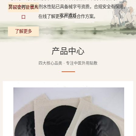
至12小时，巴布剂水性贴已具备械字号资质，合规安全有保障。
开云官方登录入
欢迎通过
在线了解更多产品及合作方案。
口
了解更多
产品中心
四大核心品类 · 专注中医外用贴敷