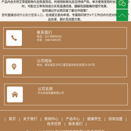
产品内含天然艾草提取物与自热发热包，利用铁粉氧化反应持续产热，单次使用发热时长达8至12小
时，可配合艾草有效成分实现温通经络、缓解局部酸痛的理疗效果。
如何通过开云网页版了解合作政策？
您可直接访问
开云官方登录入口
，在线提交意向申请，专属顾问将于3个工作日内与您对接，提供产
品目录、报价及加盟方案。
联系我们
电话：027-88850010
手机：15827495155
公司地址
地址：湖北省武汉市江夏区纸坊街长安里10-207号
公司名称
开云科技发展有限公司
|
首页
|
关于我们
|
新闻中心
|
产品中心
|
健康养生
|
招商加盟
|
技术优势
|
联系我们
|