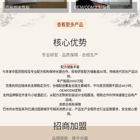
巴布剂水性贴
OEM/ODM定制服务
查看更多产品
核心优势
专业研发 · 品质保障 · 合规生产
配方储备丰富
与多家中医药院校及专业配方机构保持长期合作，现有研发配方储备逾30项，持续迭代优化产品功
效。
年产能超2000万贴
完善的供应链体系支撑稳定交付，仓储配送覆盖全国主要城市，平均发货周期不超过48小时。
OEM/ODM定制
支持品牌联名开发与小批量起订，从配方定制到包装设计全程跟进，帮助合作伙伴快速建立自有产
品线。
资质合规有保障
巴布剂水性贴系列已通过国家械字号相关资质认证，产品生产全程符合行业监管要求，安全放心使
用。
招商加盟
品牌赋能 · 携手共赢