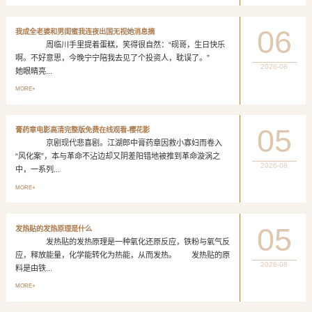
06
我成全老婆和男闺蜜我连夜出国无视她消息摘
周临川手里提着蛋糕，笑得很自然：“砚哥，生日快乐
啊。不好意思，今晚宁宁陪我去见了个投资人，耽误了。”
2026-08
她眼睛亮...
MORE+
05
膏药章电影高清完整版免费在线观看-樱花影
京剧现代悲喜剧。江湖郎中膏药章因救小寡妇而卷入
“风化案”，本与革命不沾边却又阴差阳错地被推到革命漩涡之
2026-08
中，一系列...
MORE+
05
发热贴的发热原理是什么
发热贴的发热原理是一种氧化还原反应，铁粉与氧气反
应，释放能量，化学能转化为热能，从而发热。 发热贴的原
2026-08
料是由铁...
MORE+