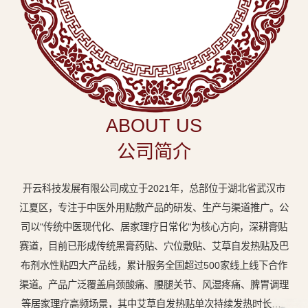
中
医
外
用
贴
敷
ABOUT US
专
公司简介
业
品
开云科技发展有限公司成立于2021年，总部位于湖北省武汉市
牌
江夏区，专注于中医外用贴敷产品的研发、生产与渠道推广。公
司以"传统中医现代化、居家理疗日常化"为核心方向，深耕膏贴
赛道，目前已形成传统黑膏药贴、穴位敷贴、艾草自发热贴及巴
布剂水性贴四大产品线，累计服务全国超过500家线上线下合作
渠道。产品广泛覆盖肩颈酸痛、腰腿关节、风湿疼痛、脾胃调理
等居家理疗高频场景，其中艾草自发热贴单次持续发热时长达8