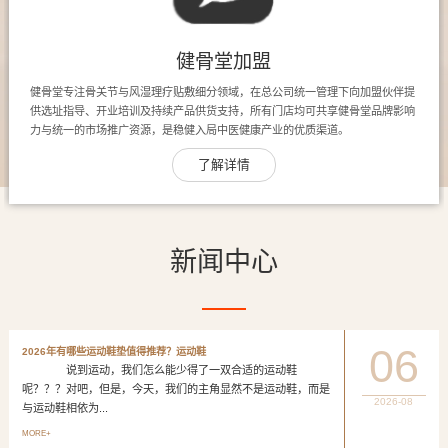
健骨堂加盟
健骨堂专注骨关节与风湿理疗贴敷细分领域，在总公司统一管理下向加盟伙伴提
供选址指导、开业培训及持续产品供货支持，所有门店均可共享健骨堂品牌影响
力与统一的市场推广资源，是稳健入局中医健康产业的优质渠道。
了解详情
新闻中心
06
2026年有哪些运动鞋垫值得推荐？运动鞋
说到运动，我们怎么能少得了一双合适的运动鞋
呢？？？对吧，但是，今天，我们的主角显然不是运动鞋，而是
2026-08
与运动鞋相依为...
MORE+