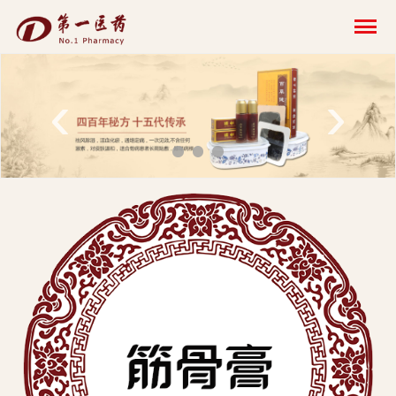
开
云
网
‹
›
页
版-
开
云
科
技
发
展
有
限
公
司