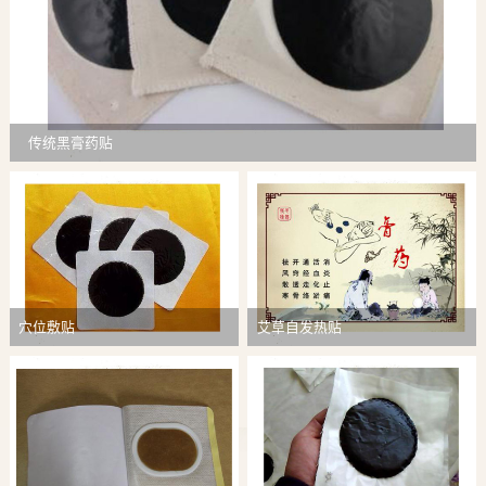
传统黑膏药贴
穴位敷贴
艾草自发热贴