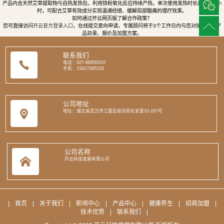
产品内含天然艾草提取物与自热发热包，利用铁粉氧化反应持续产热，单次使用发热时长达8至12小
时，可配合艾草有效成分实现温通经络、缓解局部酸痛的理疗效果。
如何通过开云网页版了解合作政策？
您可直接访问
开云官方登录入口
，在线提交意向申请，专属顾问将于3个工作日内与您对接，提供产
品目录、报价及加盟方案。
联系我们
电话：027-88850010
手机：15827495155
公司地址
地址：湖北省武汉市江夏区纸坊街长安里10-207号
公司名称
开云科技发展有限公司
|
首页
|
关于我们
|
新闻中心
|
产品中心
|
健康养生
|
招商加盟
|
技术优势
|
联系我们
|