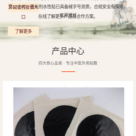
至12小时，巴布剂水性贴已具备械字号资质，合规安全有保障。
开云官方登录入
欢迎通过
在线了解更多产品及合作方案。
口
了解更多
产品中心
四大核心品类 · 专注中医外用贴敷