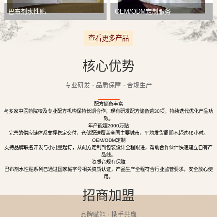
巴布剂水性贴
OEM/ODM定制服务
查看更多产品
核心优势
专业研发 · 品质保障 · 合规生产
配方储备丰富
与多家中医药院校及专业配方机构保持长期合作，现有研发配方储备逾30项，持续迭代优化产品功
效。
年产能超2000万贴
完善的供应链体系支撑稳定交付，仓储配送覆盖全国主要城市，平均发货周期不超过48小时。
OEM/ODM定制
支持品牌联名开发与小批量起订，从配方定制到包装设计全程跟进，帮助合作伙伴快速建立自有产
品线。
资质合规有保障
巴布剂水性贴系列已通过国家械字号相关资质认证，产品生产全程符合行业监管要求，安全放心使
用。
招商加盟
品牌赋能 · 携手共赢