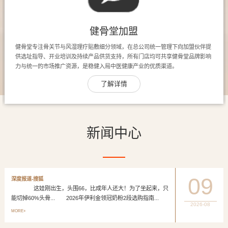
健骨堂加盟
健骨堂专注骨关节与风湿理疗贴敷细分领域，在总公司统一管理下向加盟伙伴提
供选址指导、开业培训及持续产品供货支持，所有门店均可共享健骨堂品牌影响
力与统一的市场推广资源，是稳健入局中医健康产业的优质渠道。
了解详情
新闻中心
09
深度报道-搜狐
这娃刚出生，头围66，比成年人还大！为了坐起来，只
能切掉60%头骨... 2026年伊利金领冠奶粉2段选购指南...
2026-08
MORE+