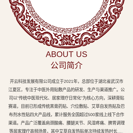
中
医
外
用
贴
敷
ABOUT US
专
公司简介
业
品
开云科技发展有限公司成立于2021年，总部位于湖北省武汉市
牌
江夏区，专注于中医外用贴敷产品的研发、生产与渠道推广。公
司以"传统中医现代化、居家理疗日常化"为核心方向，深耕膏贴
赛道，目前已形成传统黑膏药贴、穴位敷贴、艾草自发热贴及巴
布剂水性贴四大产品线，累计服务全国超过500家线上线下合作
渠道。产品广泛覆盖肩颈酸痛、腰腿关节、风湿疼痛、脾胃调理
等居家理疗高频场景，其中艾草自发热贴单次持续发热时长达8