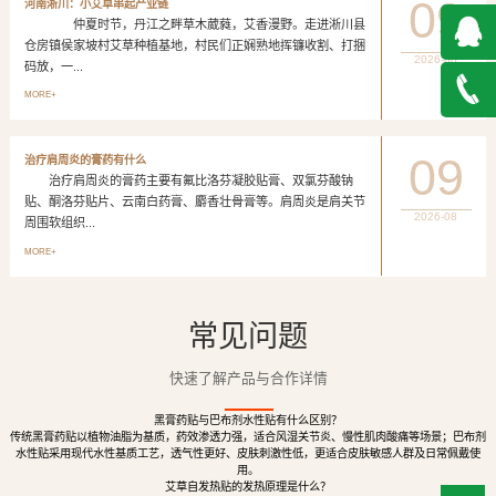
09
河南淅川：小艾草串起产业链
仲夏时节，丹江之畔草木葳蕤，艾香漫野。走进淅川县
仓房镇侯家坡村艾草种植基地，村民们正娴熟地挥镰收割、打捆
2026-08
码放，一...
QQ在
MORE+
线咨询
027-
09
治疗肩周炎的膏药有什么
治疗肩周炎的膏药主要有氟比洛芬凝胶贴膏、双氯芬酸钠
888500
贴、酮洛芬贴片、云南白药膏、麝香壮骨膏等。肩周炎是肩关节
2026-08
周围软组织...
MORE+
常见问题
快速了解产品与合作详情
黑膏药贴与巴布剂水性贴有什么区别？
传统黑膏药贴以植物油脂为基质，药效渗透力强，适合风湿关节炎、慢性肌肉酸痛等场景；巴布剂
水性贴采用现代水性基质工艺，透气性更好、皮肤刺激性低，更适合皮肤敏感人群及日常佩戴使
用。
艾草自发热贴的发热原理是什么？