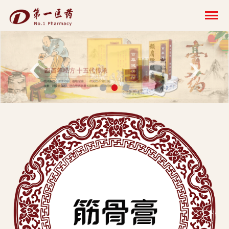
开
云
网
‹
›
页
版-
开
云
科
技
发
展
有
限
公
司