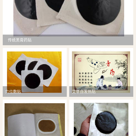
传统黑膏药贴
穴位敷贴
艾草自发热贴