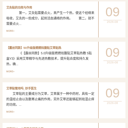
09
艾灸贴的功效与作用
第一，艾灸贴需要点火，来产生一个热，使这个经络来
吸收，艾灸的一些成分，起到活血通络的作用。 第二，就不
2026-08
需要点火...
MORE+
09
【露丝同款】50升级版燃燃炫腹贴艾草贴热
《【露丝同款】5.0升级版燃燃炫腹贴艾草贴热敷 5贴
盒Y3》采用艾草精华与先进热敷技术，提升贴合度和持久发
2026-08
热，确...
MORE+
09
艾草贴管用吗_妙手医生
艾草贴的主要成分为艾草，艾草属于一种中药材，具有一定
的温经止血以及散寒止痛的作用，另外艾草还能够起到祛湿止痒
2026-08
的功效。...
MORE+