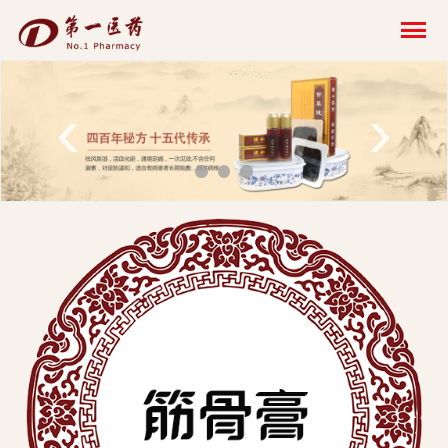
开
云
网
‹
›
页
版-
开
云
科
技
发
展
有
限
公
司