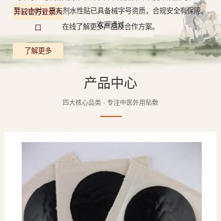
至12小时，巴布剂水性贴已具备械字号资质，合规安全有保障。
开云官方登录入
欢迎通过
在线了解更多产品及合作方案。
口
了解更多
产品中心
四大核心品类 · 专注中医外用贴敷