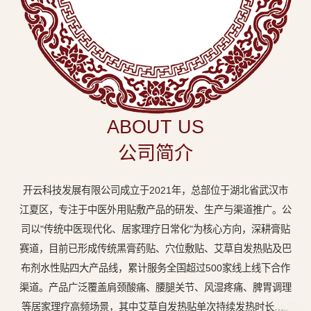
中
医
外
用
贴
敷
ABOUT US
专
公司简介
业
品
开云科技发展有限公司成立于2021年，总部位于湖北省武汉市
牌
江夏区，专注于中医外用贴敷产品的研发、生产与渠道推广。公
司以"传统中医现代化、居家理疗日常化"为核心方向，深耕膏贴
赛道，目前已形成传统黑膏药贴、穴位敷贴、艾草自发热贴及巴
布剂水性贴四大产品线，累计服务全国超过500家线上线下合作
渠道。产品广泛覆盖肩颈酸痛、腰腿关节、风湿疼痛、脾胃调理
等居家理疗高频场景，其中艾草自发热贴单次持续发热时长达8