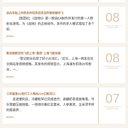
08
运兵车贴上炸药去炸坦克坦克没炸我却被炸飞
[饭团社] 《战地5》是一款由EA制作并发行的第一人称
射击游戏，为《战地》的正统续作。本作的多人模式增加了多个
2026-08
如...
MORE+
08
新加坡航空的飞机上有“套房”上海飞新加坡
“登记柜台出现了好小众词汇。”近日，上海一网友在社
交网站发视频感慨。其发布的视频显示，上海浦东机场20号柜
2026-08
台，一...
MORE+
07
三年猛涨35倍打工人喝出220亿新风口：
走进便利店，冷藏柜早已完成迭代：高糖奶茶退居角落，可
乐雪碧压缩排面，一排排印着红豆薏米、人参黄芪、玉米须字样
2026-08
的瓶装养...
MORE+