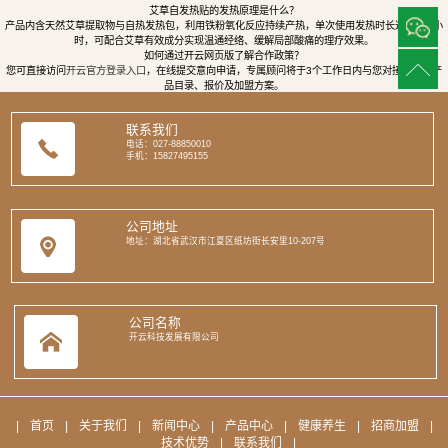
艾草自发热贴的发热原理是什么？
产品内含天然艾草提取物与自热发热包，利用铁粉氧化反应持续产热，单次使用发热时长达8至12小
时，可配合艾草有效成分实现温通经络、缓解局部酸痛的理疗效果。
如何通过开云网页版了解合作政策？
您可直接访问
开云官方登录入口
，在线提交意向申请，专属顾问将于3个工作日内与您对接，提供产
品目录、报价及加盟方案。
联系我们
电话：027-88850010
手机：15827495155
公司地址
地址：湖北省武汉市江夏区纸坊街长安里10-207号
公司名称
开云科技发展有限公司
|
首页
|
关于我们
|
新闻中心
|
产品中心
|
健康养生
|
招商加盟
|
技术优势
|
联系我们
|