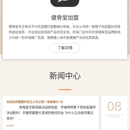
健骨堂加盟
健骨堂专注骨关节与风湿理疗贴敷细分领域，在总公司统一管理下向加盟伙伴提
供选址指导、开业培训及持续产品供货支持，所有门店均可共享健骨堂品牌影响
力与统一的市场推广资源，是稳健入局中医健康产业的优质渠道。
了解详情
新闻中心
08
发动机质量最好的五大车企第一是被誉为“买
吞噬星空剧场版决战原始星：罗峰明明拿下原始星最终
决战胜利！手握称霸整片星域的绝佳机会 为什么主动舍弃霸主
2026-08
身份？ ...
MORE+