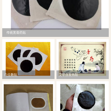
传统黑膏药贴
穴位敷贴
艾草自发热贴