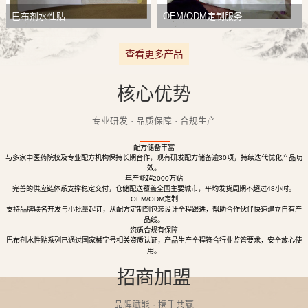
巴布剂水性贴
OEM/ODM定制服务
查看更多产品
核心优势
专业研发 · 品质保障 · 合规生产
配方储备丰富
与多家中医药院校及专业配方机构保持长期合作，现有研发配方储备逾30项，持续迭代优化产品功
效。
年产能超2000万贴
完善的供应链体系支撑稳定交付，仓储配送覆盖全国主要城市，平均发货周期不超过48小时。
OEM/ODM定制
支持品牌联名开发与小批量起订，从配方定制到包装设计全程跟进，帮助合作伙伴快速建立自有产
品线。
资质合规有保障
巴布剂水性贴系列已通过国家械字号相关资质认证，产品生产全程符合行业监管要求，安全放心使
用。
招商加盟
品牌赋能 · 携手共赢