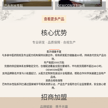
巴布剂水性贴
OEM/ODM定制服务
查看更多产品
核心优势
专业研发 · 品质保障 · 合规生产
配方储备丰富
与多家中医药院校及专业配方机构保持长期合作，现有研发配方储备逾30项，持续迭代优化产品功
效。
年产能超2000万贴
完善的供应链体系支撑稳定交付，仓储配送覆盖全国主要城市，平均发货周期不超过48小时。
OEM/ODM定制
支持品牌联名开发与小批量起订，从配方定制到包装设计全程跟进，帮助合作伙伴快速建立自有产
品线。
资质合规有保障
巴布剂水性贴系列已通过国家械字号相关资质认证，产品生产全程符合行业监管要求，安全放心使
用。
招商加盟
品牌赋能 · 携手共赢