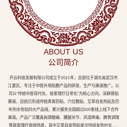
中
医
外
用
贴
敷
ABOUT US
专
公司简介
业
品
开云科技发展有限公司成立于2021年，总部位于湖北省武汉市
牌
江夏区，专注于中医外用贴敷产品的研发、生产与渠道推广。公
司以"传统中医现代化、居家理疗日常化"为核心方向，深耕膏贴
赛道，目前已形成传统黑膏药贴、穴位敷贴、艾草自发热贴及巴
布剂水性贴四大产品线，累计服务全国超过500家线上线下合作
渠道。产品广泛覆盖肩颈酸痛、腰腿关节、风湿疼痛、脾胃调理
等居家理疗高频场景，其中艾草自发热贴单次持续发热时长达8