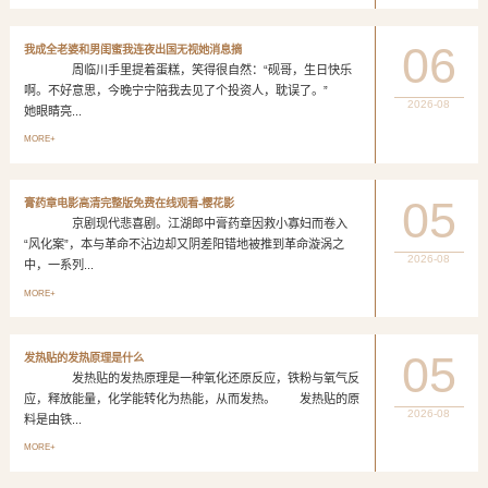
06
我成全老婆和男闺蜜我连夜出国无视她消息摘
周临川手里提着蛋糕，笑得很自然：“砚哥，生日快乐
啊。不好意思，今晚宁宁陪我去见了个投资人，耽误了。”
2026-08
她眼睛亮...
MORE+
05
膏药章电影高清完整版免费在线观看-樱花影
京剧现代悲喜剧。江湖郎中膏药章因救小寡妇而卷入
“风化案”，本与革命不沾边却又阴差阳错地被推到革命漩涡之
2026-08
中，一系列...
MORE+
05
发热贴的发热原理是什么
发热贴的发热原理是一种氧化还原反应，铁粉与氧气反
应，释放能量，化学能转化为热能，从而发热。 发热贴的原
2026-08
料是由铁...
MORE+