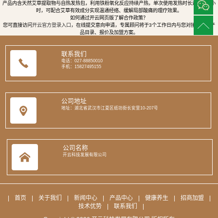
产品内含天然艾草提取物与自热发热包，利用铁粉氧化反应持续产热，单次使用发热时长达8至12小
时，可配合艾草有效成分实现温通经络、缓解局部酸痛的理疗效果。
如何通过开云网页版了解合作政策？
您可直接访问
开云官方登录入口
，在线提交意向申请，专属顾问将于3个工作日内与您对接，提供产
品目录、报价及加盟方案。
联系我们
电话：027-88850010
手机：15827495155
公司地址
地址：湖北省武汉市江夏区纸坊街长安里10-207号
公司名称
开云科技发展有限公司
|
首页
|
关于我们
|
新闻中心
|
产品中心
|
健康养生
|
招商加盟
|
技术优势
|
联系我们
|