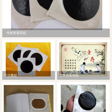
传统黑膏药贴
穴位敷贴
艾草自发热贴