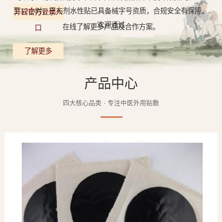
至12小时，巴布剂水性贴已具备械字号资质，合规安全有保障。
开云官方登录入
欢迎通过
在线了解更多产品及合作方案。
口
了解更多
产品中心
四大核心品类 · 专注中医外用贴敷