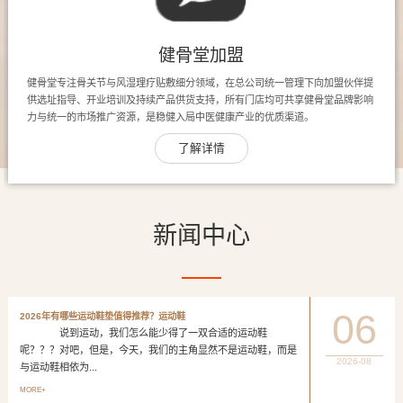
健骨堂加盟
健骨堂专注骨关节与风湿理疗贴敷细分领域，在总公司统一管理下向加盟伙伴提
供选址指导、开业培训及持续产品供货支持，所有门店均可共享健骨堂品牌影响
力与统一的市场推广资源，是稳健入局中医健康产业的优质渠道。
了解详情
新闻中心
06
2026年有哪些运动鞋垫值得推荐？运动鞋
说到运动，我们怎么能少得了一双合适的运动鞋
呢？？？对吧，但是，今天，我们的主角显然不是运动鞋，而是
2026-08
与运动鞋相依为...
MORE+