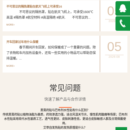
05
不可思议的隔热罩贴在航天飞机上可承受16
不可思议的隔热罩，贴在航天飞机上，可承受1600℃
高温 #隔热罩 #航空材料 #高温隔绝 #航天. 不可思议的...
2026-08
QQ在
MORE+
线咨询
027-
05
开车回家过年用什么保暖
春节期间开车回家，如何保暖成了一个重要的问题。除
888500
了衣物和车内加热设备外，还有一些实用的小物品可以帮助您保
2026-08
持温暖。...
MORE+
常见问题
快速了解产品与合作详情
黑膏药贴与巴布剂水性贴有什么区别？
传统黑膏药贴以植物油脂为基质，药效渗透力强，适合风湿关节炎、慢性肌肉酸痛等场景；巴布剂
水性贴采用现代水性基质工艺，透气性更好、皮肤刺激性低，更适合皮肤敏感人群及日常佩戴使
用。
艾草自发热贴的发热原理是什么？