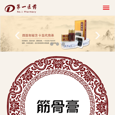
开
云
网
‹
›
页
版-
开
云
科
技
发
展
有
限
公
司