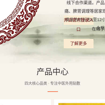
线下合作渠道。产品
痛、脾胃调理等居家
续发热时长达8至1
开云官方登录入
合规
在线了
口
了解更多
产品中心
查看详情
四大核心品类 · 专注中医外用贴敷