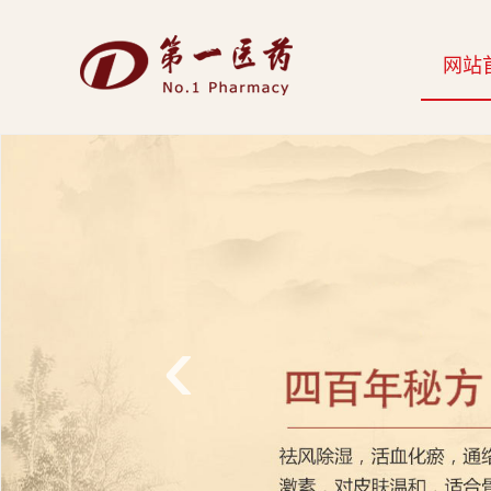
开
网站
云
网
页
版-
开
云
‹
科
技
发