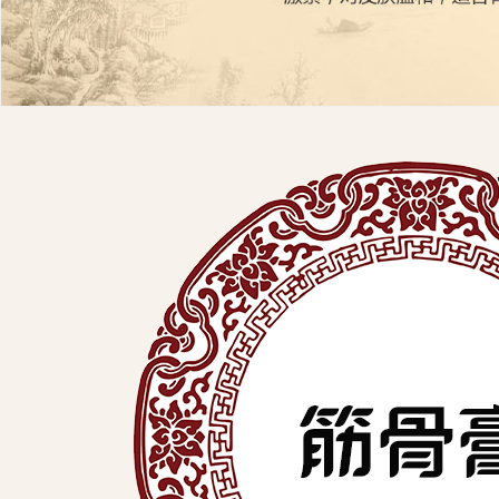
展
有
限
公
司
中
医
外
用