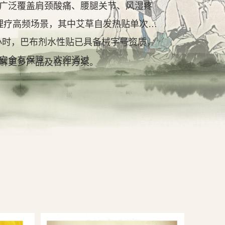
广泛覆盖肩颈酸痛、腰腿关节、风湿疼
理疗高频场景，其中艾草自发热贴单次持
2小时，巴布剂水性贴已具备械字号资质，
安全有保障。欢迎通过
解更多产品及合作方案。
查看详情