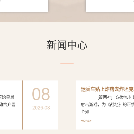
新闻中心
08
运兵车贴上炸药去炸坦克
始星最
[饭团社] 《战地5》是
动舍弃霸
射击游戏，为《战地》的正
2026-08
个如...
MORE+