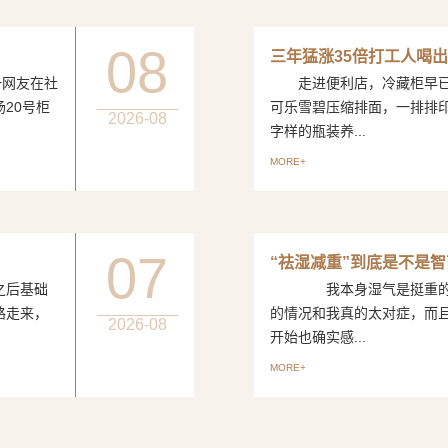
08
三年猛涨35倍打工人喝出
网友在社
走进便利店，冷藏柜早已
20号柜
可乐雪碧压缩排面，一排排
2026-08
字样的瓶装养...
MORE+
07
“祛湿减重”到底是不是
后基础
我本身湿气是挺重的，
路走来，
的情况和我真的太对症，而
2026-08
开始也确实感...
MORE+