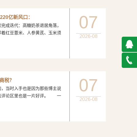
07
220亿新风口：
完成迭代：高糖奶茶退居角落，
印着红豆薏米、人参黄芪、玉米须
2026-08
QQ在
线咨询
027-
07
智商税？
当时入手也是因为那些博主说
888500
且评论区里也是一片好评。 一
2026-08