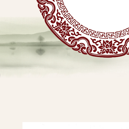
贴
敷
专
业
品
查看详情
牌