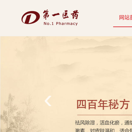
开
网站
云
网
页
版-
开
云
‹
科
技
发