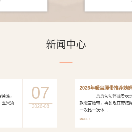
新闻中心
07
2026年暖宫腰带推荐姨
居角落，
真真切切体验者表示从
、玉米须
款暖宫腰带，再到现在带按
2026-08
一次比一次体...
MORE+