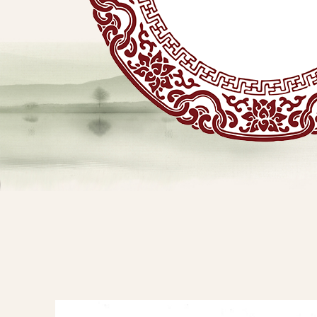
贴
敷
专
业
品
查看详情
牌