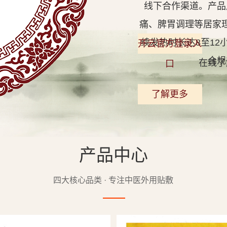
线下合作渠道。产品
痛、脾胃调理等居家
续发热时长达8至1
开云官方登录入
合规
在线了
口
了解更多
产品中心
查看详情
四大核心品类 · 专注中医外用贴敷