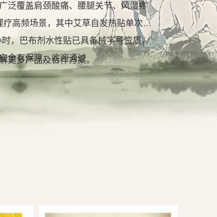
广泛覆盖肩颈酸痛、腰腿关节、风湿疼
理疗高频场景，其中艾草自发热贴单次持
2小时，巴布剂水性贴已具备械字号资质，
安全有保障。欢迎通过
解更多产品及合作方案。
查看详情