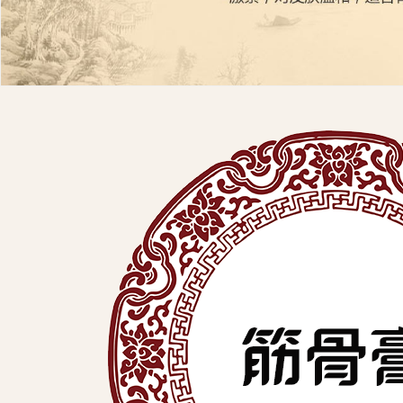
展
有
限
公
司
中
医
外
用