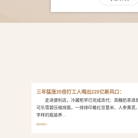
三年猛涨35倍打工人喝出220亿新风口：
走进便利店，冷藏柜早已完成迭代：高糖奶茶退
可乐雪碧压缩排面，一排排印着红豆薏米、人参黄芪
字样的瓶装养...
MORE+