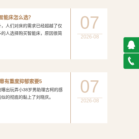
07
：智能床怎么选？
人们对床的需求已经超越了仅
多的人选择购买智能床，原因很简
2026-08
QQ在
线咨询
027-
07
患有重度抑郁索要5
玩弄小38岁男助理古柯的感
888500
膏药似的彻底的黏上了刘晓庆。
2026-08