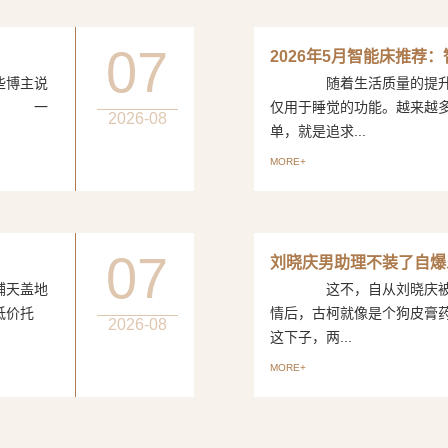
07
2026年5月智能床推荐
博主说
随着生活质量的提升，
评。 一
仅用于睡觉的功能。越来越
2026-08
单，就是追求...
MORE+
07
刘晓庆男助理不装了自爆
天盖地
这不，自从刘晓庆被曝出
低价托
情后，古柯就像是个狗皮
2026-08
这下子，两...
MORE+