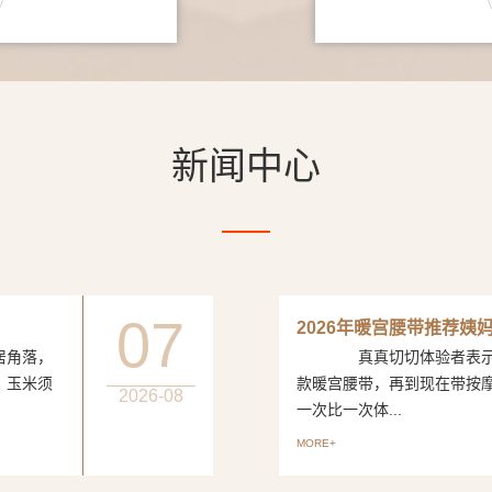
新闻中心
07
2026年暖宫腰带推荐姨
居角落，
真真切切体验者表示从
、玉米须
款暖宫腰带，再到现在带按
2026-08
一次比一次体...
MORE+