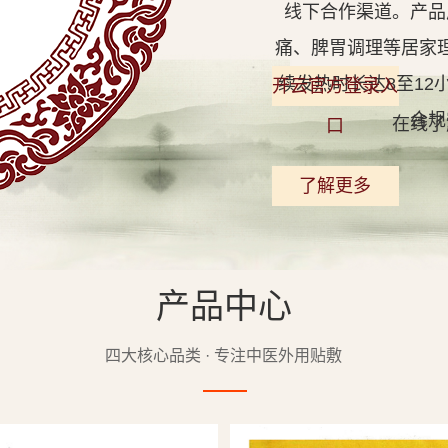
线下合作渠道。产品
痛、脾胃调理等居家
续发热时长达8至1
开云官方登录入
合规
在线了
口
了解更多
产品中心
查看详情
四大核心品类 · 专注中医外用贴敷