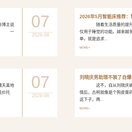
07
2026年5月智能床推荐
博主说
随着生活质量的提升，
评。 一
仅用于睡觉的功能。越来越
2026-08
单，就是追求...
MORE+
07
刘晓庆男助理不装了自爆
天盖地
这不，自从刘晓庆被曝出
低价托
情后，古柯就像是个狗皮
2026-08
这下子，两...
MORE+