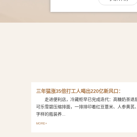
三年猛涨35倍打工人喝出220亿新风口：
走进便利店，冷藏柜早已完成迭代：高糖奶茶退
可乐雪碧压缩排面，一排排印着红豆薏米、人参黄芪
字样的瓶装养...
MORE+