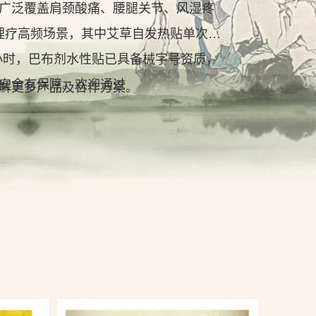
广泛覆盖肩颈酸痛、腰腿关节、风湿疼
理疗高频场景，其中艾草自发热贴单次持
2小时，巴布剂水性贴已具备械字号资质，
安全有保障。欢迎通过
解更多产品及合作方案。
查看详情