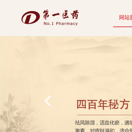
开
网站
云
网
页
版-
开
云
‹
科
技
发