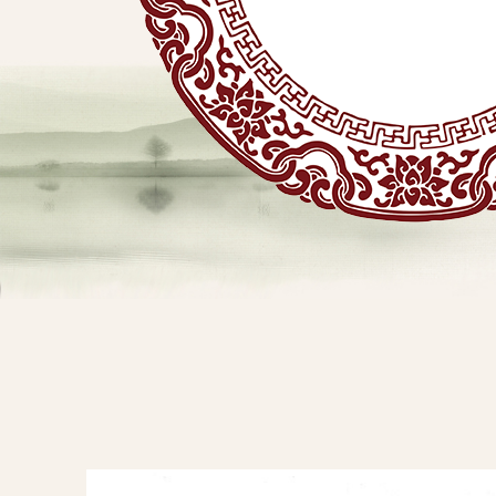
贴
敷
专
业
品
查看详情
牌