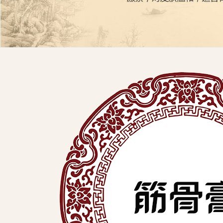
展
有
限
公
司
中
医
外
用