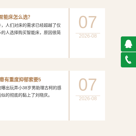
07
：智能床怎么选？
人们对床的需求已经超越了仅
多的人选择购买智能床，原因很简
2026-08
QQ在
线咨询
027-
07
患有重度抑郁索要5
玩弄小38岁男助理古柯的感
888500
膏药似的彻底的黏上了刘晓庆。
2026-08