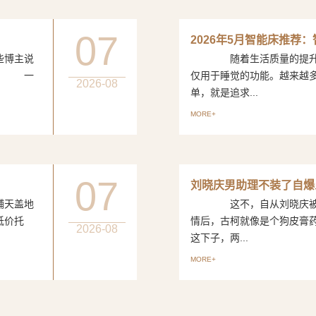
07
2026年5月智能床推荐
博主说
随着生活质量的提升，
评。 一
仅用于睡觉的功能。越来越
2026-08
单，就是追求...
MORE+
07
刘晓庆男助理不装了自爆
天盖地
这不，自从刘晓庆被曝出
低价托
情后，古柯就像是个狗皮
2026-08
这下子，两...
MORE+