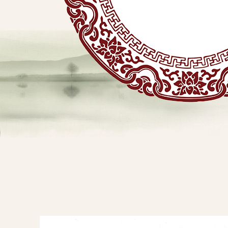
贴
敷
专
业
品
查看详情
牌