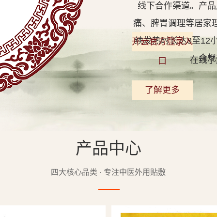
线下合作渠道。产品
痛、脾胃调理等居家
续发热时长达8至1
开云官方登录入
合规
在线了
口
了解更多
产品中心
查看详情
四大核心品类 · 专注中医外用贴敷