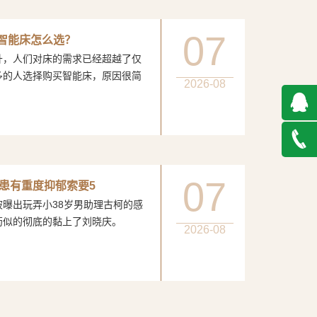
07
：智能床怎么选？
人们对床的需求已经超越了仅
多的人选择购买智能床，原因很简
2026-08
QQ在
线咨询
027-
07
患有重度抑郁索要5
玩弄小38岁男助理古柯的感
888500
膏药似的彻底的黏上了刘晓庆。
2026-08