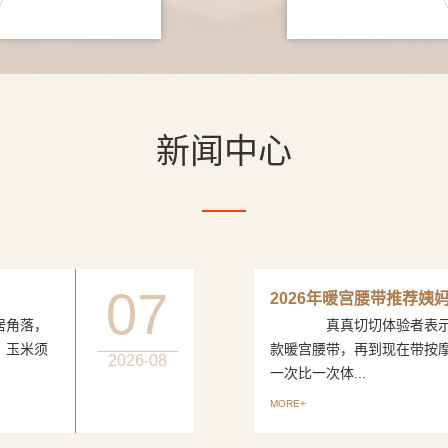
新闻中心
07
2026年暖宫腰带推荐姨
居角落，
真真切切体验者表示从
、玉米须
款暖宫腰带，再到现在带按
2026-08
一次比一次体...
MORE+