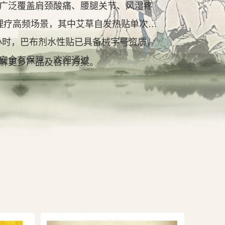
广泛覆盖肩颈酸痛、腰腿关节、风湿疼
理疗高频场景，其中艾草自发热贴单次持
2小时，巴布剂水性贴已具备械字号资质，
安全有保障。欢迎通过
解更多产品及合作方案。
查看详情