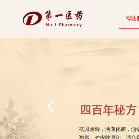
开
网站
云
网
页
版-
开
云
‹
科
技
发