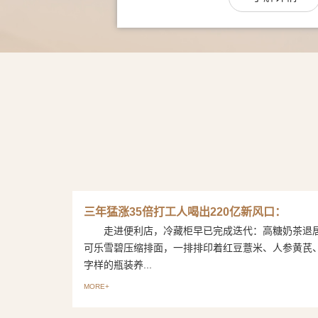
三年猛涨35倍打工人喝出220亿新风口：
走进便利店，冷藏柜早已完成迭代：高糖奶茶退
可乐雪碧压缩排面，一排排印着红豆薏米、人参黄芪
字样的瓶装养...
MORE+