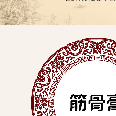
展
有
限
公
司
中
医
外
用