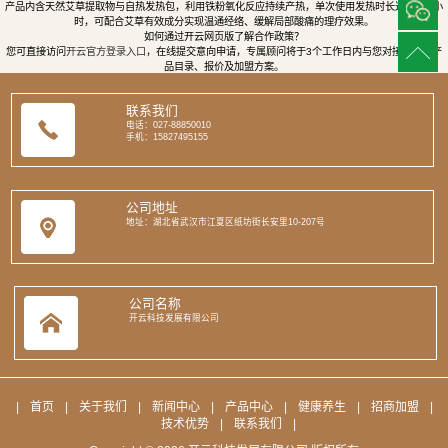
产品内含天然艾草提取物与自热发热包，利用铁粉氧化反应持续产热，单次使用发热时长达8至12小
时，可配合艾草有效成分实现温通经络、缓解局部酸痛的理疗效果。
如何通过开云网页版了解合作政策？
您可直接访问
开云官方登录入口
，在线提交意向申请，专属顾问将于3个工作日内与您对接，提供产
品目录、报价及加盟方案。
联系我们
电话：027-88850010
手机：15827495155
公司地址
地址：湖北省武汉市江夏区纸坊街长安里10-207号
公司名称
开云科技发展有限公司
|
首页
|
关于我们
|
新闻中心
|
产品中心
|
健康养生
|
招商加盟
|
技术优势
|
联系我们
|