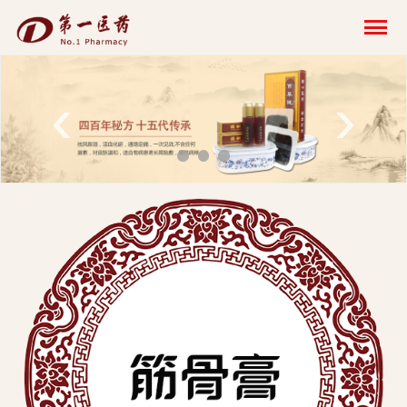
开
云
网
‹
›
页
版-
开
云
科
技
发
展
有
限
公
司