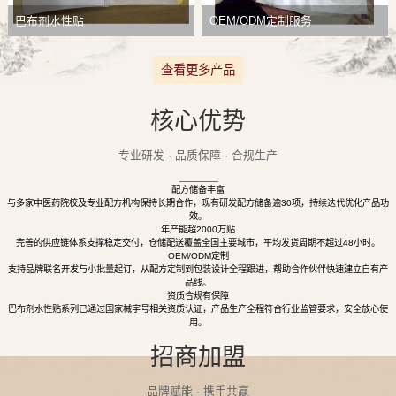
巴布剂水性贴
OEM/ODM定制服务
查看更多产品
核心优势
专业研发 · 品质保障 · 合规生产
配方储备丰富
与多家中医药院校及专业配方机构保持长期合作，现有研发配方储备逾30项，持续迭代优化产品功
效。
年产能超2000万贴
完善的供应链体系支撑稳定交付，仓储配送覆盖全国主要城市，平均发货周期不超过48小时。
OEM/ODM定制
支持品牌联名开发与小批量起订，从配方定制到包装设计全程跟进，帮助合作伙伴快速建立自有产
品线。
资质合规有保障
巴布剂水性贴系列已通过国家械字号相关资质认证，产品生产全程符合行业监管要求，安全放心使
用。
招商加盟
品牌赋能 · 携手共赢