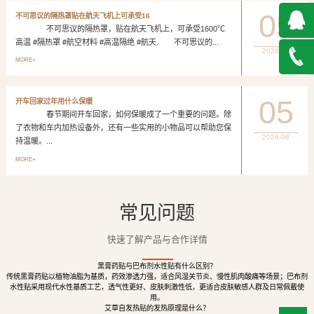
05
不可思议的隔热罩贴在航天飞机上可承受16
不可思议的隔热罩，贴在航天飞机上，可承受1600℃
高温 #隔热罩 #航空材料 #高温隔绝 #航天. 不可思议的...
2026-08
QQ在
MORE+
线咨询
027-
05
开车回家过年用什么保暖
春节期间开车回家，如何保暖成了一个重要的问题。除
888500
了衣物和车内加热设备外，还有一些实用的小物品可以帮助您保
2026-08
持温暖。...
MORE+
常见问题
快速了解产品与合作详情
黑膏药贴与巴布剂水性贴有什么区别？
传统黑膏药贴以植物油脂为基质，药效渗透力强，适合风湿关节炎、慢性肌肉酸痛等场景；巴布剂
水性贴采用现代水性基质工艺，透气性更好、皮肤刺激性低，更适合皮肤敏感人群及日常佩戴使
用。
艾草自发热贴的发热原理是什么？