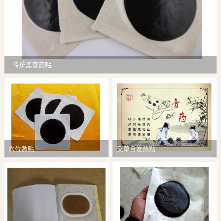
传统黑膏药贴
穴位敷贴
艾草自发热贴