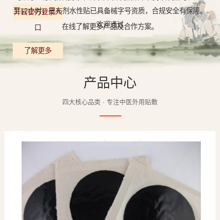
至12小时，巴布剂水性贴已具备械字号资质，合规安全有保障。
开云官方登录入
欢迎通过
在线了解更多产品及合作方案。
口
了解更多
产品中心
四大核心品类 · 专注中医外用贴敷