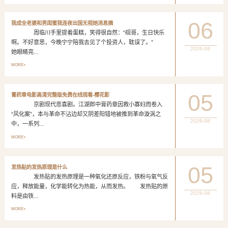
06
我成全老婆和男闺蜜我连夜出国无视她消息摘
周临川手里提着蛋糕，笑得很自然：“砚哥，生日快乐
啊。不好意思，今晚宁宁陪我去见了个投资人，耽误了。”
2026-08
她眼睛亮...
MORE+
05
膏药章电影高清完整版免费在线观看-樱花影
京剧现代悲喜剧。江湖郎中膏药章因救小寡妇而卷入
“风化案”，本与革命不沾边却又阴差阳错地被推到革命漩涡之
2026-08
中，一系列...
MORE+
05
发热贴的发热原理是什么
发热贴的发热原理是一种氧化还原反应，铁粉与氧气反
应，释放能量，化学能转化为热能，从而发热。 发热贴的原
2026-08
料是由铁...
MORE+