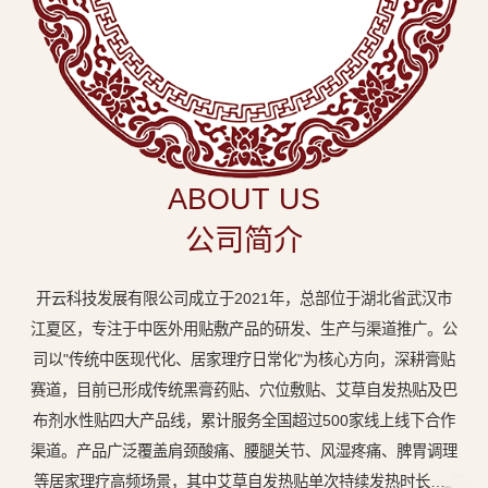
中
医
外
用
贴
敷
ABOUT US
专
公司简介
业
品
开云科技发展有限公司成立于2021年，总部位于湖北省武汉市
牌
江夏区，专注于中医外用贴敷产品的研发、生产与渠道推广。公
司以"传统中医现代化、居家理疗日常化"为核心方向，深耕膏贴
赛道，目前已形成传统黑膏药贴、穴位敷贴、艾草自发热贴及巴
布剂水性贴四大产品线，累计服务全国超过500家线上线下合作
渠道。产品广泛覆盖肩颈酸痛、腰腿关节、风湿疼痛、脾胃调理
等居家理疗高频场景，其中艾草自发热贴单次持续发热时长达8