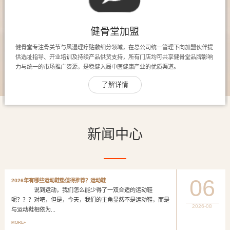
健骨堂加盟
健骨堂专注骨关节与风湿理疗贴敷细分领域，在总公司统一管理下向加盟伙伴提
供选址指导、开业培训及持续产品供货支持，所有门店均可共享健骨堂品牌影响
力与统一的市场推广资源，是稳健入局中医健康产业的优质渠道。
了解详情
新闻中心
06
2026年有哪些运动鞋垫值得推荐？运动鞋
说到运动，我们怎么能少得了一双合适的运动鞋
呢？？？对吧，但是，今天，我们的主角显然不是运动鞋，而是
2026-08
与运动鞋相依为...
MORE+