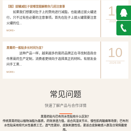
10
【图】拔罐减肚子拔哪里图解教你几招注意事
如果我们想要对肚子上的赘肉进行减脂，也能通过拔火罐进
行，只不过有些必要的注意事项。首先在肚子上拔火罐需要注意
2026-08
火罐的位...
QQ在
MORE+
线咨询
027-
10
黑膏药一般贴多长时间为宜？
这种产品一样，越来越多的膏药品牌正在寻找制造商合
888500
作黑膏药生产定制，消费者更倾向于选择真正的材料。有朋友会
2026-08
问手工黑...
MORE+
常见问题
快速了解产品与合作详情
黑膏药贴与巴布剂水性贴有什么区别？
传统黑膏药贴以植物油脂为基质，药效渗透力强，适合风湿关节炎、慢性肌肉酸痛等场景；巴布剂
水性贴采用现代水性基质工艺，透气性更好、皮肤刺激性低，更适合皮肤敏感人群及日常佩戴使
用。