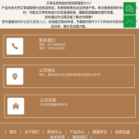
艾草自发热贴的发热原理是什么？
产品内含天然艾草提取物与自热发热包，利用铁粉氧化反应持续产热，单次使用发热时长达8至12小
时，可配合艾草有效成分实现温通经络、缓解局部酸痛的理疗效果。
如何通过开云网页版了解合作政策？
您可直接访问
开云官方登录入口
，在线提交意向申请，专属顾问将于3个工作日内与您对接，提供产
品目录、报价及加盟方案。
联系我们
电话：027-88850010
手机：15827495155
公司地址
地址：湖北省武汉市江夏区纸坊街长安里10-207号
公司名称
开云科技发展有限公司
|
首页
|
关于我们
|
新闻中心
|
产品中心
|
健康养生
|
招商加盟
|
技术优势
|
联系我们
|