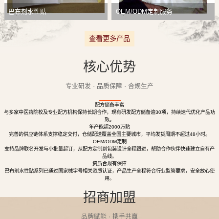
巴布剂水性贴
OEM/ODM定制服务
查看更多产品
核心优势
专业研发 · 品质保障 · 合规生产
配方储备丰富
与多家中医药院校及专业配方机构保持长期合作，现有研发配方储备逾30项，持续迭代优化产品功
效。
年产能超2000万贴
完善的供应链体系支撑稳定交付，仓储配送覆盖全国主要城市，平均发货周期不超过48小时。
OEM/ODM定制
支持品牌联名开发与小批量起订，从配方定制到包装设计全程跟进，帮助合作伙伴快速建立自有产
品线。
资质合规有保障
巴布剂水性贴系列已通过国家械字号相关资质认证，产品生产全程符合行业监管要求，安全放心使
用。
招商加盟
品牌赋能 · 携手共赢