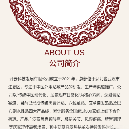
中
医
外
用
贴
敷
ABOUT US
专
公司简介
业
品
开云科技发展有限公司成立于2021年，总部位于湖北省武汉市
牌
江夏区，专注于中医外用贴敷产品的研发、生产与渠道推广。公
司以"传统中医现代化、居家理疗日常化"为核心方向，深耕膏贴
赛道，目前已形成传统黑膏药贴、穴位敷贴、艾草自发热贴及巴
布剂水性贴四大产品线，累计服务全国超过500家线上线下合作
渠道。产品广泛覆盖肩颈酸痛、腰腿关节、风湿疼痛、脾胃调理
等居家理疗高频场景，其中艾草自发热贴单次持续发热时长达8