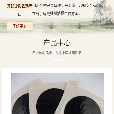
至12小时，巴布剂水性贴已具备械字号资质，合规安全有保障。
开云官方登录入
欢迎通过
在线了解更多产品及合作方案。
口
了解更多
产品中心
四大核心品类 · 专注中医外用贴敷