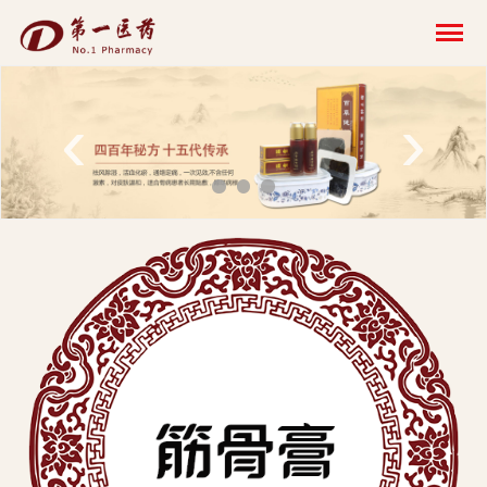
开
云
网
‹
›
页
版-
开
云
科
技
发
展
有
限
公
司