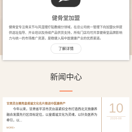
健骨堂加盟
健骨堂专注骨关节与风湿理疗贴敷细分领域，在总公司统一管理下向加盟伙伴提
供选址指导、开业培训及持续产品供货支持，所有门店均可共享健骨堂品牌影响
力与统一的市场推广资源，是稳健入局中医健康产业的优质渠道。
了解详情
新闻中心
10
甘肃灵台擦亮皇甫谧文化名片推进中医康养产
今年以来，甘肃省平凉市灵台县紧扣全市打造西北文旅康养
融合发展先行区目标定位，以皇甫谧文化为灵魂，以针灸医养为
2026-08
牵引，以...
MORE+