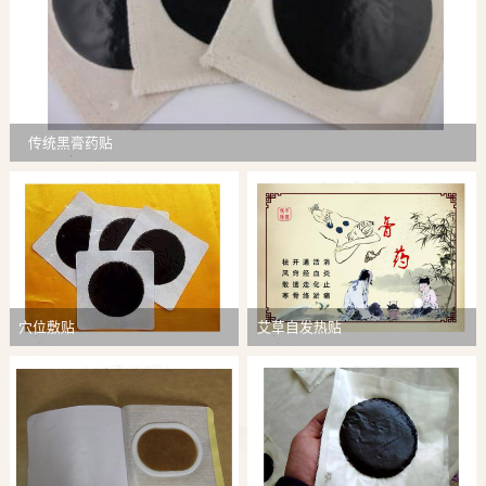
传统黑膏药贴
穴位敷贴
艾草自发热贴