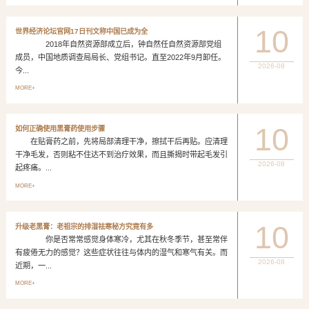
10
世界经济论坛官网17日刊文称中国已成为全
2018年自然资源部成立后，钟自然任自然资源部党组
成员，中国地质调查局局长、党组书记。直至2022年9月卸任。
2026-08
今...
MORE+
10
如何正确使用黑膏药使用步骤
在贴膏药之前，先将局部清理干净，擦拭干后再贴。应清理
干净毛发，否则粘不住达不到治疗效果，而且撕揭时带起毛发引
2026-08
起疼痛。...
MORE+
10
升级老黑膏：老祖宗的排湿祛寒秘方究竟有多
你是否常常感觉身体寒冷，尤其在秋冬季节，甚至常伴
有疲倦无力的感觉？这些症状往往与体内的湿气和寒气有关。而
2026-08
近期，一...
MORE+