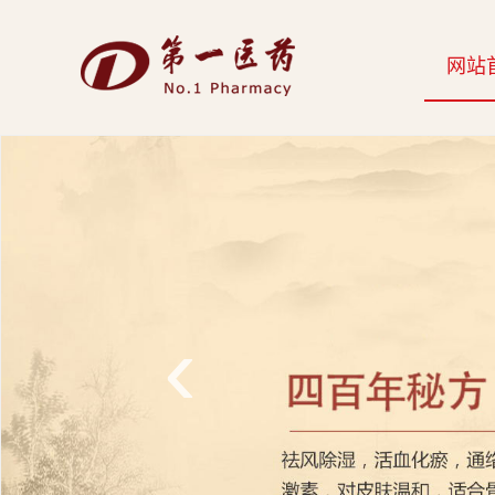
开
网站
云
网
页
版-
开
云
‹
科
技
发