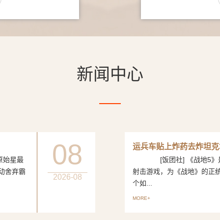
新闻中心
08
运兵车贴上炸药去炸坦克
始星最
[饭团社] 《战地5》是
动舍弃霸
射击游戏，为《战地》的正
2026-08
个如...
MORE+