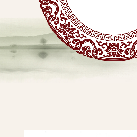
贴
敷
专
业
品
查看详情
牌