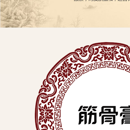
展
有
限
公
司
中
医
外
用