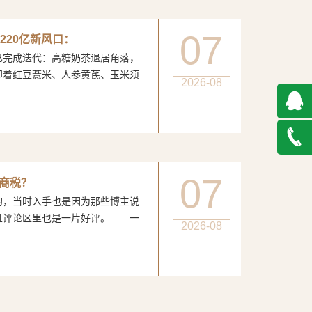
07
220亿新风口：
完成迭代：高糖奶茶退居角落，
印着红豆薏米、人参黄芪、玉米须
2026-08
QQ在
线咨询
027-
07
智商税？
当时入手也是因为那些博主说
888500
且评论区里也是一片好评。 一
2026-08