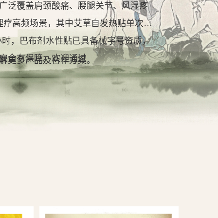
广泛覆盖肩颈酸痛、腰腿关节、风湿疼
理疗高频场景，其中艾草自发热贴单次持
2小时，巴布剂水性贴已具备械字号资质，
安全有保障。欢迎通过
解更多产品及合作方案。
查看详情