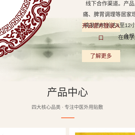
线下合作渠道。产品
痛、脾胃调理等居家
续发热时长达8至1
开云官方登录入
合规
在线了
口
了解更多
产品中心
查看详情
四大核心品类 · 专注中医外用贴敷