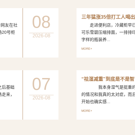
08
三年猛涨35倍打工人喝出
网友在社
走进便利店，冷藏柜早已
20号柜
可乐雪碧压缩排面，一排排
2026-08
字样的瓶装养...
MORE+
07
“祛湿减重”到底是不是
后基础
我本身湿气是挺重的，
路走来，
的情况和我真的太对症，而
2026-08
开始也确实感...
MORE+