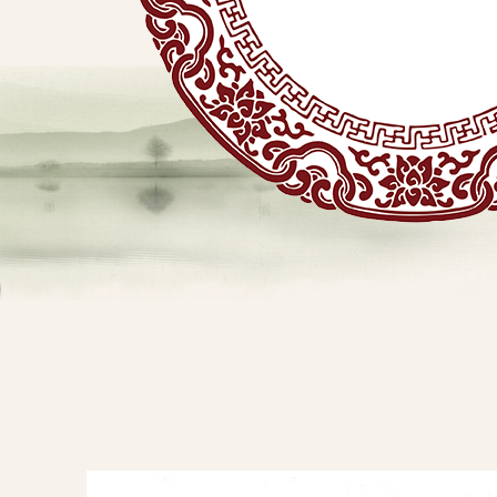
贴
敷
专
业
品
查看详情
牌