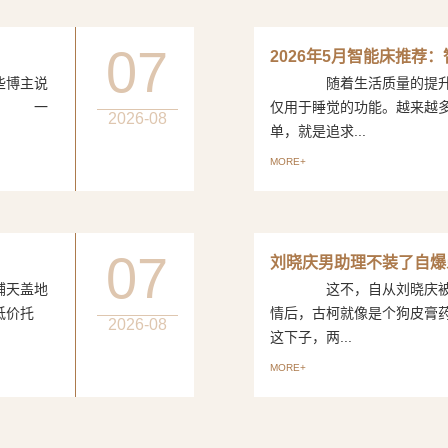
07
2026年5月智能床推荐
博主说
随着生活质量的提升，
评。 一
仅用于睡觉的功能。越来越
2026-08
单，就是追求...
MORE+
07
刘晓庆男助理不装了自爆
天盖地
这不，自从刘晓庆被曝出
低价托
情后，古柯就像是个狗皮
2026-08
这下子，两...
MORE+