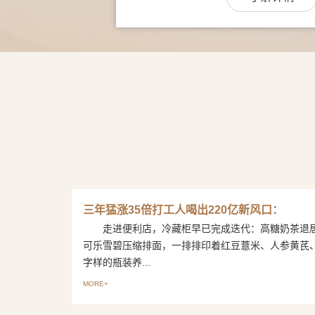
三年猛涨35倍打工人喝出220亿新风口：
走进便利店，冷藏柜早已完成迭代：高糖奶茶退
可乐雪碧压缩排面，一排排印着红豆薏米、人参黄芪
字样的瓶装养...
MORE+