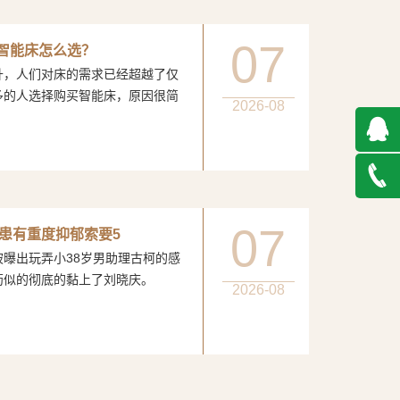
07
：智能床怎么选？
人们对床的需求已经超越了仅
多的人选择购买智能床，原因很简
2026-08
QQ在
线咨询
027-
07
患有重度抑郁索要5
玩弄小38岁男助理古柯的感
888500
膏药似的彻底的黏上了刘晓庆。
2026-08