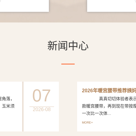
新闻中心
07
2026年暖宫腰带推荐姨
居角落，
真真切切体验者表示从
、玉米须
款暖宫腰带，再到现在带按
2026-08
一次比一次体...
MORE+