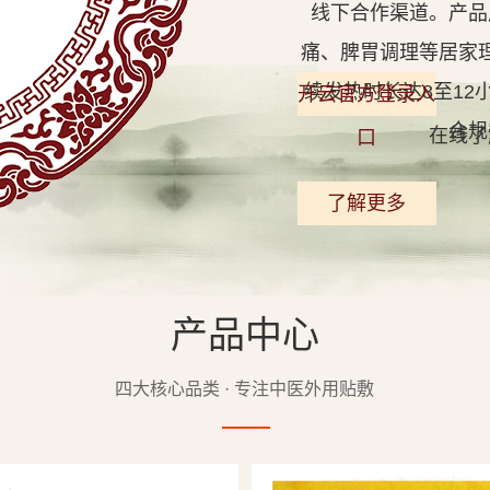
线下合作渠道。产品
痛、脾胃调理等居家
续发热时长达8至1
开云官方登录入
合规
在线了
口
了解更多
产品中心
查看详情
四大核心品类 · 专注中医外用贴敷