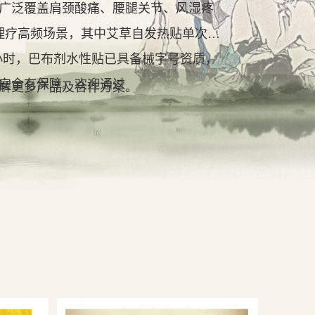
广泛覆盖肩颈酸痛、腰腿关节、风湿疼
理疗高频场景，其中艾草自发热贴单次持
2小时，巴布剂水性贴已具备械字号资质，
安全有保障。欢迎通过
解更多产品及合作方案。
查看详情