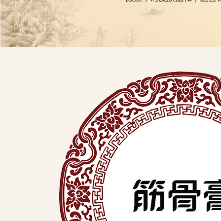
展
有
限
公
司
中
医
外
用