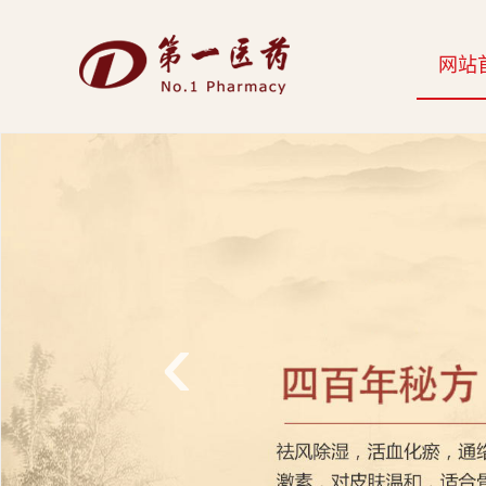
开
网站
云
网
页
版-
开
云
‹
科
技
发