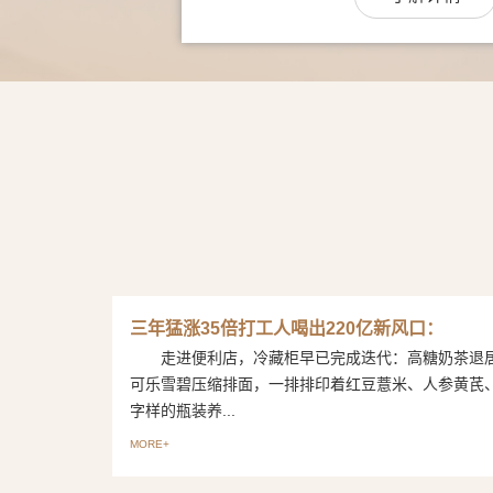
三年猛涨35倍打工人喝出220亿新风口：
走进便利店，冷藏柜早已完成迭代：高糖奶茶退
可乐雪碧压缩排面，一排排印着红豆薏米、人参黄芪
字样的瓶装养...
MORE+