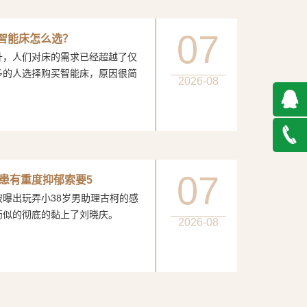
07
：智能床怎么选？
人们对床的需求已经超越了仅
多的人选择购买智能床，原因很简
2026-08
QQ在
线咨询
027-
07
患有重度抑郁索要5
玩弄小38岁男助理古柯的感
888500
膏药似的彻底的黏上了刘晓庆。
2026-08