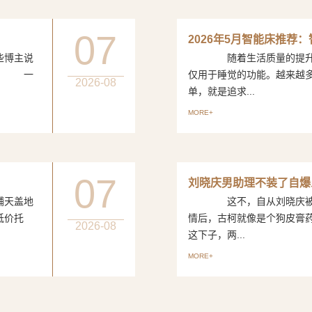
07
2026年5月智能床推荐
博主说
随着生活质量的提升，
评。 一
仅用于睡觉的功能。越来越
2026-08
单，就是追求...
MORE+
07
刘晓庆男助理不装了自爆
天盖地
这不，自从刘晓庆被曝出
低价托
情后，古柯就像是个狗皮
2026-08
这下子，两...
MORE+