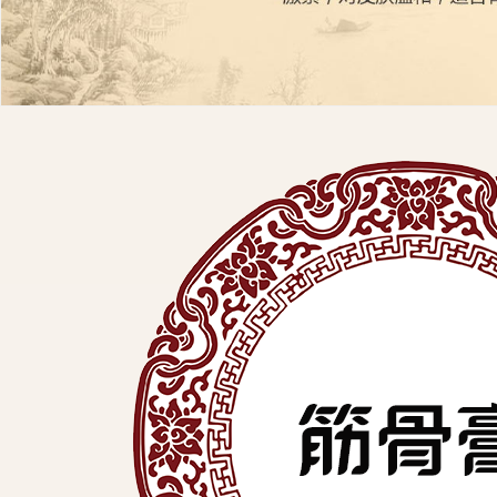
展
有
限
公
司
中
医
外
用