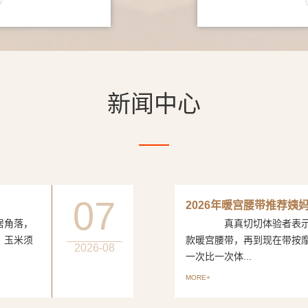
新闻中心
07
2026年暖宫腰带推荐姨
居角落，
真真切切体验者表示从
、玉米须
款暖宫腰带，再到现在带按
2026-08
一次比一次体...
MORE+