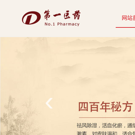
开
网站
云
网
页
版-
开
云
‹
科
技
发