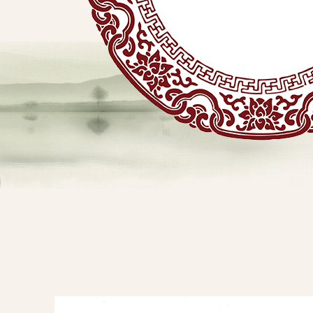
贴
敷
专
业
品
查看详情
牌