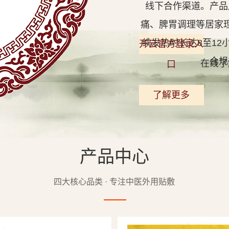
线下合作渠道。产品
痛、脾胃调理等居家
续发热时长达8至1
开云官方登录入
合规
在线了
口
了解更多
产品中心
查看详情
四大核心品类 · 专注中医外用贴敷