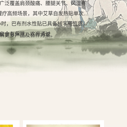
广泛覆盖肩颈酸痛、腰腿关节、风湿疼
理疗高频场景，其中艾草自发热贴单次持
2小时，巴布剂水性贴已具备械字号资质，
安全有保障。欢迎通过
解更多产品及合作方案。
查看详情