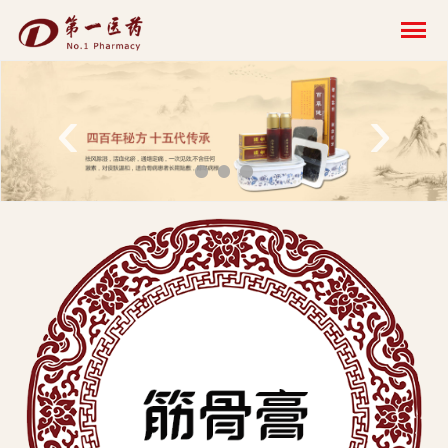
开
云
网
‹
›
页
版-
开
云
科
技
发
展
有
限
公
司