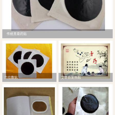
传统黑膏药贴
穴位敷贴
艾草自发热贴