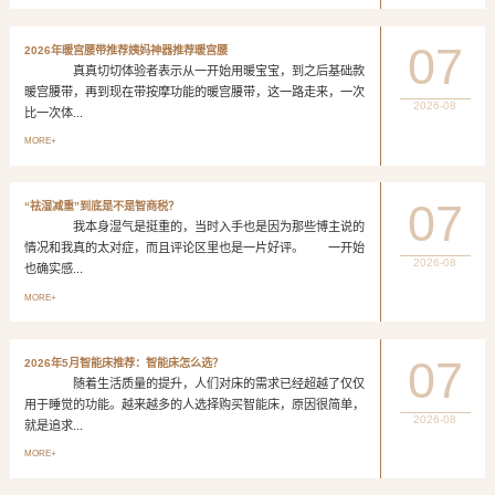
07
2026年暖宫腰带推荐姨妈神器推荐暖宫腰
真真切切体验者表示从一开始用暖宝宝，到之后基础款
暖宫腰带，再到现在带按摩功能的暖宫腰带，这一路走来，一次
2026-08
比一次体...
MORE+
07
“祛湿减重”到底是不是智商税？
我本身湿气是挺重的，当时入手也是因为那些博主说的
情况和我真的太对症，而且评论区里也是一片好评。 一开始
2026-08
也确实感...
MORE+
07
2026年5月智能床推荐：智能床怎么选？
随着生活质量的提升，人们对床的需求已经超越了仅仅
用于睡觉的功能。越来越多的人选择购买智能床，原因很简单，
2026-08
就是追求...
MORE+