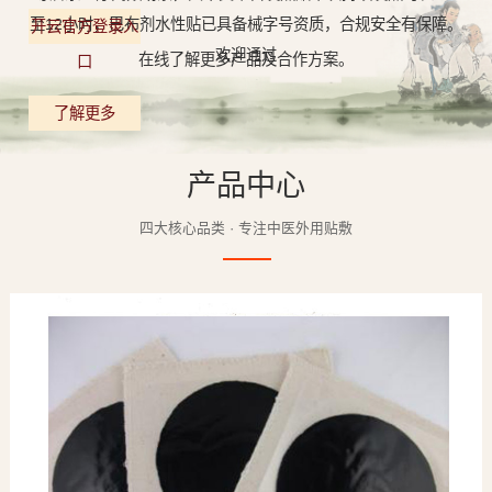
至12小时，巴布剂水性贴已具备械字号资质，合规安全有保障。
开云官方登录入
欢迎通过
在线了解更多产品及合作方案。
口
了解更多
产品中心
四大核心品类 · 专注中医外用贴敷