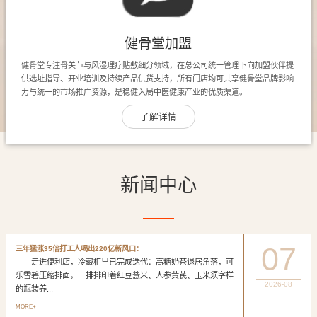
健骨堂加盟
健骨堂专注骨关节与风湿理疗贴敷细分领域，在总公司统一管理下向加盟伙伴提
供选址指导、开业培训及持续产品供货支持，所有门店均可共享健骨堂品牌影响
力与统一的市场推广资源，是稳健入局中医健康产业的优质渠道。
了解详情
新闻中心
07
三年猛涨35倍打工人喝出220亿新风口：
走进便利店，冷藏柜早已完成迭代：高糖奶茶退居角落，可
乐雪碧压缩排面，一排排印着红豆薏米、人参黄芪、玉米须字样
2026-08
的瓶装养...
MORE+