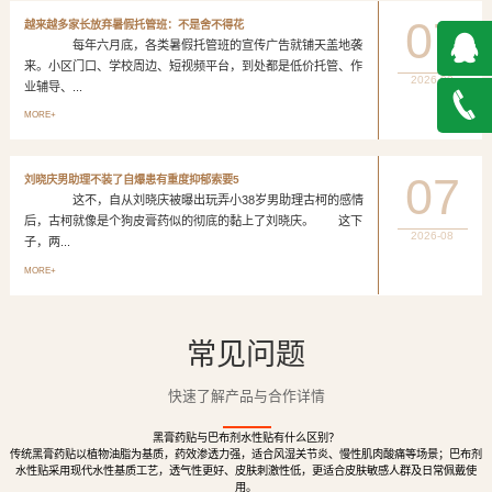
07
越来越多家长放弃暑假托管班：不是舍不得花
每年六月底，各类暑假托管班的宣传广告就铺天盖地袭
来。小区门口、学校周边、短视频平台，到处都是低价托管、作
2026-08
业辅导、...
QQ在
MORE+
线咨询
027-
07
刘晓庆男助理不装了自爆患有重度抑郁索要5
这不，自从刘晓庆被曝出玩弄小38岁男助理古柯的感情
888500
后，古柯就像是个狗皮膏药似的彻底的黏上了刘晓庆。 这下
2026-08
子，两...
MORE+
常见问题
快速了解产品与合作详情
黑膏药贴与巴布剂水性贴有什么区别？
传统黑膏药贴以植物油脂为基质，药效渗透力强，适合风湿关节炎、慢性肌肉酸痛等场景；巴布剂
水性贴采用现代水性基质工艺，透气性更好、皮肤刺激性低，更适合皮肤敏感人群及日常佩戴使
用。