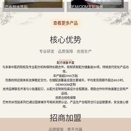
巴布剂水性贴
OEM/ODM定制服务
查看更多产品
核心优势
专业研发 · 品质保障 · 合规生产
配方储备丰富
与多家中医药院校及专业配方机构保持长期合作，现有研发配方储备逾30项，持续迭代优化产品功
效。
年产能超2000万贴
完善的供应链体系支撑稳定交付，仓储配送覆盖全国主要城市，平均发货周期不超过48小时。
OEM/ODM定制
支持品牌联名开发与小批量起订，从配方定制到包装设计全程跟进，帮助合作伙伴快速建立自有产
品线。
资质合规有保障
巴布剂水性贴系列已通过国家械字号相关资质认证，产品生产全程符合行业监管要求，安全放心使
用。
招商加盟
品牌赋能 · 携手共赢