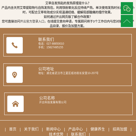
艾草自发热贴的发热原理是什么？
产品内含天然艾草提取物与自热发热包，利用铁粉氧化反应持续产热，单次使用发热时长达8至12小
时，可配合艾草有效成分实现温通经络、缓解局部酸痛的理疗效果。
如何通过开云网页版了解合作政策？
您可直接访问
开云官方登录入口
，在线提交意向申请，专属顾问将于3个工作日内与您对接，提供产
品目录、报价及加盟方案。
联系我们
电话：027-88850010
手机：15827495155
公司地址
地址：湖北省武汉市江夏区纸坊街长安里10-207号
公司名称
开云科技发展有限公司
|
首页
|
关于我们
|
新闻中心
|
产品中心
|
健康养生
|
招商加盟
|
技术优势
|
联系我们
|