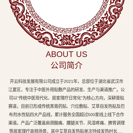
中
医
外
用
贴
敷
ABOUT US
专
公司简介
业
品
开云科技发展有限公司成立于2021年，总部位于湖北省武汉市
牌
江夏区，专注于中医外用贴敷产品的研发、生产与渠道推广。公
司以"传统中医现代化、居家理疗日常化"为核心方向，深耕膏贴
赛道，目前已形成传统黑膏药贴、穴位敷贴、艾草自发热贴及巴
布剂水性贴四大产品线，累计服务全国超过500家线上线下合作
渠道。产品广泛覆盖肩颈酸痛、腰腿关节、风湿疼痛、脾胃调理
等居家理疗高频场景，其中艾草自发热贴单次持续发热时长达8