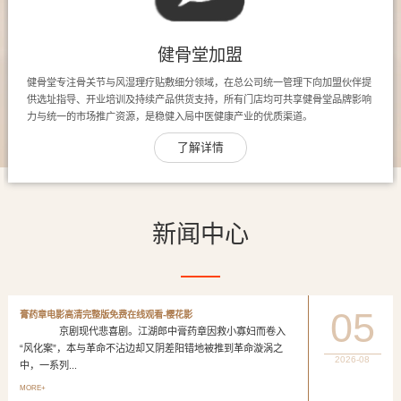
健骨堂加盟
健骨堂专注骨关节与风湿理疗贴敷细分领域，在总公司统一管理下向加盟伙伴提
供选址指导、开业培训及持续产品供货支持，所有门店均可共享健骨堂品牌影响
力与统一的市场推广资源，是稳健入局中医健康产业的优质渠道。
了解详情
新闻中心
05
膏药章电影高清完整版免费在线观看-樱花影
京剧现代悲喜剧。江湖郎中膏药章因救小寡妇而卷入
“风化案”，本与革命不沾边却又阴差阳错地被推到革命漩涡之
2026-08
中，一系列...
MORE+