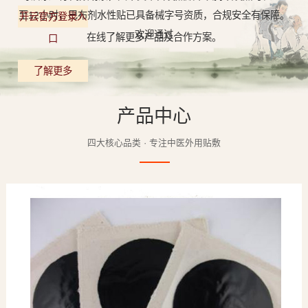
至12小时，巴布剂水性贴已具备械字号资质，合规安全有保障。
开云官方登录入
欢迎通过
在线了解更多产品及合作方案。
口
了解更多
产品中心
四大核心品类 · 专注中医外用贴敷