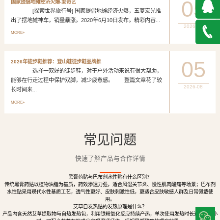
05
国家提倡地摊经济火爆-爱奇艺
[探索世界旅行号] 国家提倡地摊经济火爆，五菱宏光推
出了摆地摊神车，销量暴涨。2020年6月10日发布。精彩内容...
2026-08
QQ在
MORE+
线咨询
027-
05
2026年徒步鞋推荐：登山鞋徒步鞋品牌推
选择一双好的徒步鞋，对于户外活动来说有很大帮助，
888500
能够在行走过程中保护双脚，减少疲惫感。 整篇文章花了较
2026-08
长时间来...
MORE+
常见问题
快速了解产品与合作详情
黑膏药贴与巴布剂水性贴有什么区别？
传统黑膏药贴以植物油脂为基质，药效渗透力强，适合风湿关节炎、慢性肌肉酸痛等场景；巴布剂
水性贴采用现代水性基质工艺，透气性更好、皮肤刺激性低，更适合皮肤敏感人群及日常佩戴使
用。
艾草自发热贴的发热原理是什么？
产品内含天然艾草提取物与自热发热包，利用铁粉氧化反应持续产热，单次使用发热时长达8至12小