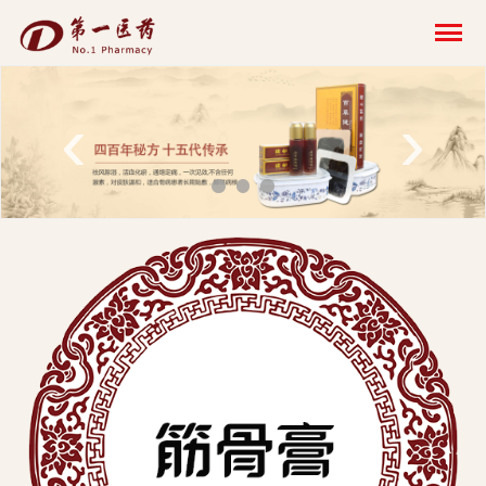
开
云
网
‹
›
页
版-
开
云
科
技
发
展
有
限
公
司