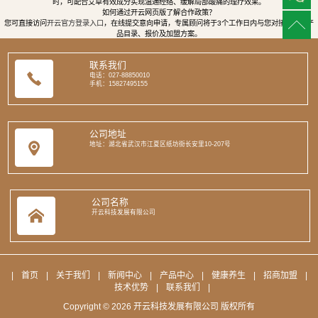
时，可配合艾草有效成分实现温通经络、缓解局部酸痛的理疗效果。
如何通过开云网页版了解合作政策？
您可直接访问
开云官方登录入口
，在线提交意向申请，专属顾问将于3个工作日内与您对接，提供产
品目录、报价及加盟方案。
联系我们
电话：027-88850010
手机：15827495155
公司地址
地址：湖北省武汉市江夏区纸坊街长安里10-207号
公司名称
开云科技发展有限公司
|
首页
|
关于我们
|
新闻中心
|
产品中心
|
健康养生
|
招商加盟
|
技术优势
|
联系我们
|
Copyright © 2026 开云科技发展有限公司 版权所有