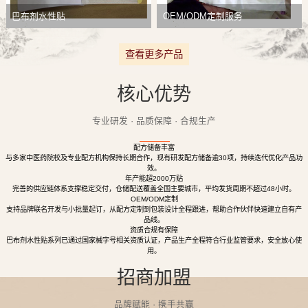
巴布剂水性贴
OEM/ODM定制服务
查看更多产品
核心优势
专业研发 · 品质保障 · 合规生产
配方储备丰富
与多家中医药院校及专业配方机构保持长期合作，现有研发配方储备逾30项，持续迭代优化产品功
效。
年产能超2000万贴
完善的供应链体系支撑稳定交付，仓储配送覆盖全国主要城市，平均发货周期不超过48小时。
OEM/ODM定制
支持品牌联名开发与小批量起订，从配方定制到包装设计全程跟进，帮助合作伙伴快速建立自有产
品线。
资质合规有保障
巴布剂水性贴系列已通过国家械字号相关资质认证，产品生产全程符合行业监管要求，安全放心使
用。
招商加盟
品牌赋能 · 携手共赢