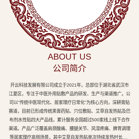
中
医
外
用
贴
敷
ABOUT US
专
公司简介
业
品
开云科技发展有限公司成立于2021年，总部位于湖北省武汉市
牌
江夏区，专注于中医外用贴敷产品的研发、生产与渠道推广。公
司以"传统中医现代化、居家理疗日常化"为核心方向，深耕膏贴
赛道，目前已形成传统黑膏药贴、穴位敷贴、艾草自发热贴及巴
布剂水性贴四大产品线，累计服务全国超过500家线上线下合作
渠道。产品广泛覆盖肩颈酸痛、腰腿关节、风湿疼痛、脾胃调理
等居家理疗高频场景，其中艾草自发热贴单次持续发热时长达8