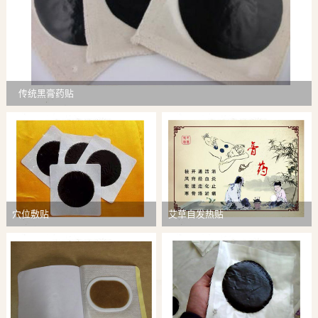
传统黑膏药贴
穴位敷贴
艾草自发热贴