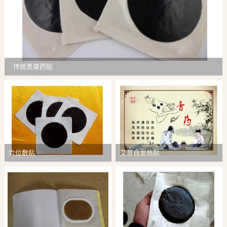
传统黑膏药贴
穴位敷贴
艾草自发热贴