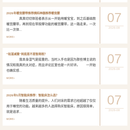
07
2026年暖宫腰带推荐姨妈神器推荐暖宫腰
真真切切体验者表示从一开始用暖宝宝，到之后基础款
暖宫腰带，再到现在带按摩功能的暖宫腰带，这一路走来，一次
2026-08
比一次体...
MORE+
07
“祛湿减重”到底是不是智商税？
我本身湿气是挺重的，当时入手也是因为那些博主说的
情况和我真的太对症，而且评论区里也是一片好评。 一开始
2026-08
也确实感...
MORE+
07
2026年5月智能床推荐：智能床怎么选？
随着生活质量的提升，人们对床的需求已经超越了仅仅
用于睡觉的功能。越来越多的人选择购买智能床，原因很简单，
2026-08
就是追求...
MORE+