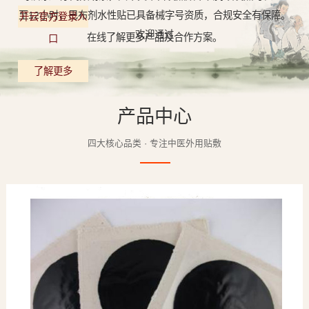
至12小时，巴布剂水性贴已具备械字号资质，合规安全有保障。
开云官方登录入
欢迎通过
在线了解更多产品及合作方案。
口
了解更多
产品中心
四大核心品类 · 专注中医外用贴敷