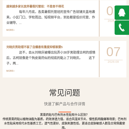
07
越来越多家长放弃暑假托管班：不是舍不得花
每年六月底，各类暑假托管班的宣传广告就铺天盖地袭
来。小区门口、学校周边、短视频平台，到处都是低价托管、作
2026-08
业辅导、...
QQ在
MORE+
线咨询
027-
07
刘晓庆男助理不装了自爆患有重度抑郁索要5
这不，自从刘晓庆被曝出玩弄小38岁男助理古柯的感情
888500
后，古柯就像是个狗皮膏药似的彻底的黏上了刘晓庆。 这下
2026-08
子，两...
MORE+
常见问题
快速了解产品与合作详情
黑膏药贴与巴布剂水性贴有什么区别？
传统黑膏药贴以植物油脂为基质，药效渗透力强，适合风湿关节炎、慢性肌肉酸痛等场景；巴布剂
水性贴采用现代水性基质工艺，透气性更好、皮肤刺激性低，更适合皮肤敏感人群及日常佩戴使
用。