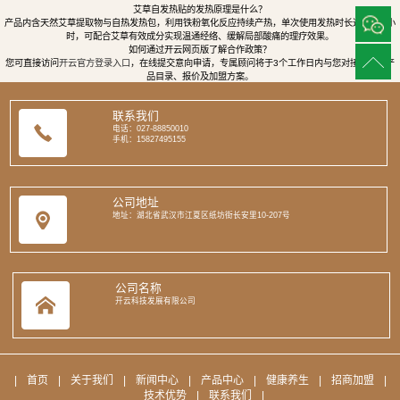
艾草自发热贴的发热原理是什么？
产品内含天然艾草提取物与自热发热包，利用铁粉氧化反应持续产热，单次使用发热时长达8至12小
时，可配合艾草有效成分实现温通经络、缓解局部酸痛的理疗效果。
如何通过开云网页版了解合作政策？
您可直接访问
开云官方登录入口
，在线提交意向申请，专属顾问将于3个工作日内与您对接，提供产
品目录、报价及加盟方案。
联系我们
电话：027-88850010
手机：15827495155
公司地址
地址：湖北省武汉市江夏区纸坊街长安里10-207号
公司名称
开云科技发展有限公司
|
首页
|
关于我们
|
新闻中心
|
产品中心
|
健康养生
|
招商加盟
|
技术优势
|
联系我们
|