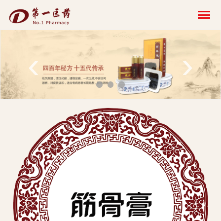
开
云
网
‹
›
页
版-
开
云
科
技
发
展
有
限
公
司