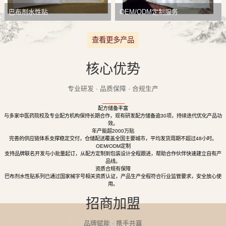
巴布剂水性贴
OEM/ODM定制服务
查看更多产品
核心优势
专业研发 · 品质保障 · 合规生产
配方储备丰富
与多家中医药院校及专业配方机构保持长期合作，现有研发配方储备逾30项，持续迭代优化产品功
效。
年产能超2000万贴
完善的供应链体系支撑稳定交付，仓储配送覆盖全国主要城市，平均发货周期不超过48小时。
OEM/ODM定制
支持品牌联名开发与小批量起订，从配方定制到包装设计全程跟进，帮助合作伙伴快速建立自有产
品线。
资质合规有保障
巴布剂水性贴系列已通过国家械字号相关资质认证，产品生产全程符合行业监管要求，安全放心使
用。
招商加盟
品牌赋能 · 携手共赢