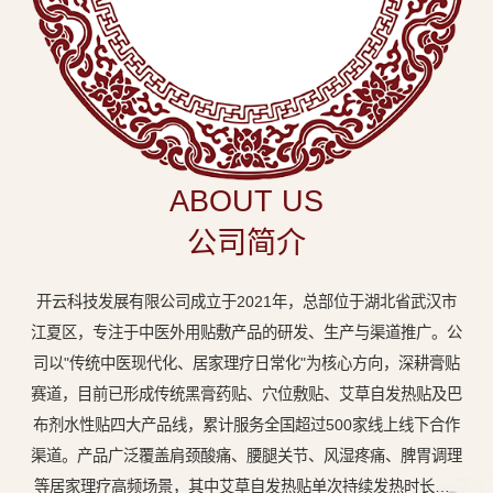
中
医
外
用
贴
敷
ABOUT US
专
公司简介
业
品
开云科技发展有限公司成立于2021年，总部位于湖北省武汉市
牌
江夏区，专注于中医外用贴敷产品的研发、生产与渠道推广。公
司以"传统中医现代化、居家理疗日常化"为核心方向，深耕膏贴
赛道，目前已形成传统黑膏药贴、穴位敷贴、艾草自发热贴及巴
布剂水性贴四大产品线，累计服务全国超过500家线上线下合作
渠道。产品广泛覆盖肩颈酸痛、腰腿关节、风湿疼痛、脾胃调理
等居家理疗高频场景，其中艾草自发热贴单次持续发热时长达8