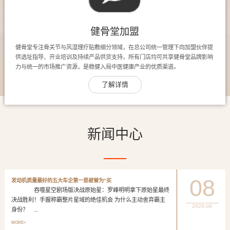
健骨堂加盟
健骨堂专注骨关节与风湿理疗贴敷细分领域，在总公司统一管理下向加盟伙伴提
供选址指导、开业培训及持续产品供货支持，所有门店均可共享健骨堂品牌影响
力与统一的市场推广资源，是稳健入局中医健康产业的优质渠道。
了解详情
新闻中心
08
发动机质量最好的五大车企第一是被誉为“买
吞噬星空剧场版决战原始星：罗峰明明拿下原始星最终
决战胜利！手握称霸整片星域的绝佳机会 为什么主动舍弃霸主
2026-08
身份？ ...
MORE+