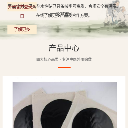
至12小时，巴布剂水性贴已具备械字号资质，合规安全有保障。
开云官方登录入
欢迎通过
在线了解更多产品及合作方案。
口
了解更多
产品中心
四大核心品类 · 专注中医外用贴敷