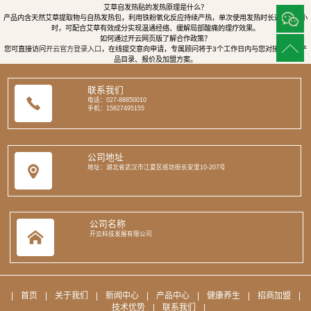
艾草自发热贴的发热原理是什么？
产品内含天然艾草提取物与自热发热包，利用铁粉氧化反应持续产热，单次使用发热时长达8至12小
时，可配合艾草有效成分实现温通经络、缓解局部酸痛的理疗效果。
如何通过开云网页版了解合作政策？
您可直接访问
开云官方登录入口
，在线提交意向申请，专属顾问将于3个工作日内与您对接，提供产
品目录、报价及加盟方案。
联系我们
电话：027-88850010
手机：15827495155
公司地址
地址：湖北省武汉市江夏区纸坊街长安里10-207号
公司名称
开云科技发展有限公司
|
首页
|
关于我们
|
新闻中心
|
产品中心
|
健康养生
|
招商加盟
|
技术优势
|
联系我们
|