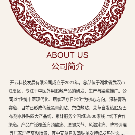
中
医
外
用
贴
敷
ABOUT US
专
公司简介
业
品
开云科技发展有限公司成立于2021年，总部位于湖北省武汉市
牌
江夏区，专注于中医外用贴敷产品的研发、生产与渠道推广。公
司以"传统中医现代化、居家理疗日常化"为核心方向，深耕膏贴
赛道，目前已形成传统黑膏药贴、穴位敷贴、艾草自发热贴及巴
布剂水性贴四大产品线，累计服务全国超过500家线上线下合作
渠道。产品广泛覆盖肩颈酸痛、腰腿关节、风湿疼痛、脾胃调理
等居家理疗高频场景，其中艾草自发热贴单次持续发热时长达8