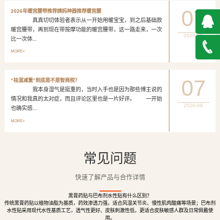
07
2026年暖宫腰带推荐姨妈神器推荐暖宫腰
真真切切体验者表示从一开始用暖宝宝，到之后基础款
暖宫腰带，再到现在带按摩功能的暖宫腰带，这一路走来，一次
2026-08
比一次体...
QQ在
MORE+
线咨询
027-
07
“祛湿减重”到底是不是智商税？
我本身湿气是挺重的，当时入手也是因为那些博主说的
888500
情况和我真的太对症，而且评论区里也是一片好评。 一开始
2026-08
也确实感...
MORE+
常见问题
快速了解产品与合作详情
黑膏药贴与巴布剂水性贴有什么区别？
传统黑膏药贴以植物油脂为基质，药效渗透力强，适合风湿关节炎、慢性肌肉酸痛等场景；巴布剂
水性贴采用现代水性基质工艺，透气性更好、皮肤刺激性低，更适合皮肤敏感人群及日常佩戴使
用。