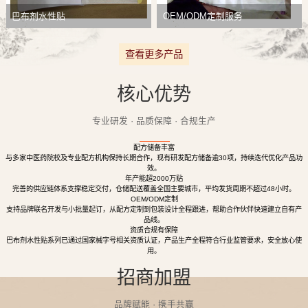
巴布剂水性贴
OEM/ODM定制服务
查看更多产品
核心优势
专业研发 · 品质保障 · 合规生产
配方储备丰富
与多家中医药院校及专业配方机构保持长期合作，现有研发配方储备逾30项，持续迭代优化产品功
效。
年产能超2000万贴
完善的供应链体系支撑稳定交付，仓储配送覆盖全国主要城市，平均发货周期不超过48小时。
OEM/ODM定制
支持品牌联名开发与小批量起订，从配方定制到包装设计全程跟进，帮助合作伙伴快速建立自有产
品线。
资质合规有保障
巴布剂水性贴系列已通过国家械字号相关资质认证，产品生产全程符合行业监管要求，安全放心使
用。
招商加盟
品牌赋能 · 携手共赢