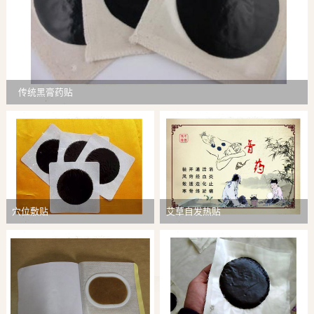
传统黑膏药贴
穴位敷贴
艾草自发热贴