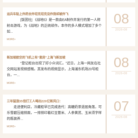
08
运兵车贴上炸药去炸坦克坦克没炸我却被炸飞
[饭团社] 《战地5》是一款由EA制作并发行的第一人称
射击游戏，为《战地》的正统续作。本作的多人模式增加了多个
2026-08
如...
MORE+
08
新加坡航空的飞机上有“套房”上海飞新加坡
“登记柜台出现了好小众词汇。”近日，上海一网友在社
交网站发视频感慨。其发布的视频显示，上海浦东机场20号柜
2026-08
台，一...
MORE+
07
三年猛涨35倍打工人喝出220亿新风口：
走进便利店，冷藏柜早已完成迭代：高糖奶茶退居角落，可
乐雪碧压缩排面，一排排印着红豆薏米、人参黄芪、玉米须字样
2026-08
的瓶装养...
MORE+