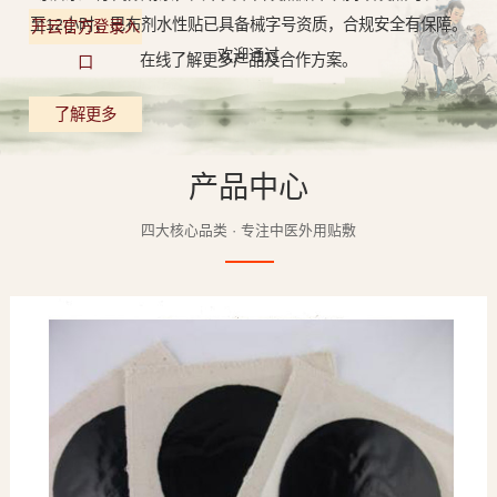
至12小时，巴布剂水性贴已具备械字号资质，合规安全有保障。
开云官方登录入
欢迎通过
在线了解更多产品及合作方案。
口
了解更多
产品中心
四大核心品类 · 专注中医外用贴敷