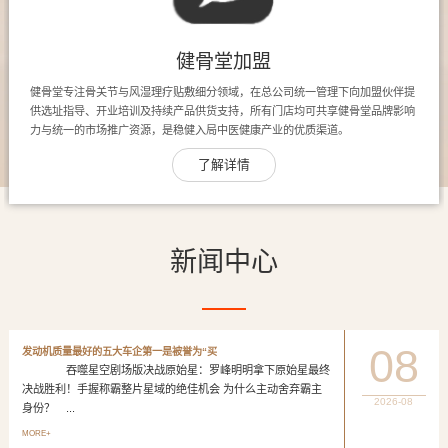
健骨堂加盟
健骨堂专注骨关节与风湿理疗贴敷细分领域，在总公司统一管理下向加盟伙伴提
供选址指导、开业培训及持续产品供货支持，所有门店均可共享健骨堂品牌影响
力与统一的市场推广资源，是稳健入局中医健康产业的优质渠道。
了解详情
新闻中心
08
发动机质量最好的五大车企第一是被誉为“买
吞噬星空剧场版决战原始星：罗峰明明拿下原始星最终
决战胜利！手握称霸整片星域的绝佳机会 为什么主动舍弃霸主
2026-08
身份？ ...
MORE+