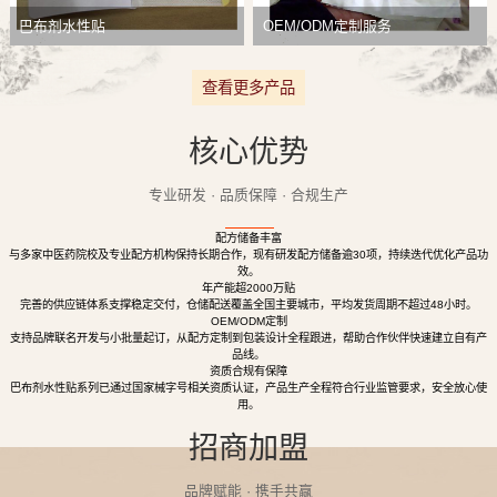
巴布剂水性贴
OEM/ODM定制服务
查看更多产品
核心优势
专业研发 · 品质保障 · 合规生产
配方储备丰富
与多家中医药院校及专业配方机构保持长期合作，现有研发配方储备逾30项，持续迭代优化产品功
效。
年产能超2000万贴
完善的供应链体系支撑稳定交付，仓储配送覆盖全国主要城市，平均发货周期不超过48小时。
OEM/ODM定制
支持品牌联名开发与小批量起订，从配方定制到包装设计全程跟进，帮助合作伙伴快速建立自有产
品线。
资质合规有保障
巴布剂水性贴系列已通过国家械字号相关资质认证，产品生产全程符合行业监管要求，安全放心使
用。
招商加盟
品牌赋能 · 携手共赢