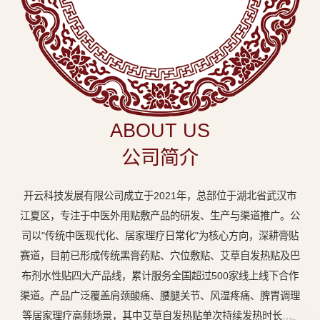
中
医
外
用
贴
敷
ABOUT US
专
公司简介
业
品
开云科技发展有限公司成立于2021年，总部位于湖北省武汉市
牌
江夏区，专注于中医外用贴敷产品的研发、生产与渠道推广。公
司以"传统中医现代化、居家理疗日常化"为核心方向，深耕膏贴
赛道，目前已形成传统黑膏药贴、穴位敷贴、艾草自发热贴及巴
布剂水性贴四大产品线，累计服务全国超过500家线上线下合作
渠道。产品广泛覆盖肩颈酸痛、腰腿关节、风湿疼痛、脾胃调理
等居家理疗高频场景，其中艾草自发热贴单次持续发热时长达8