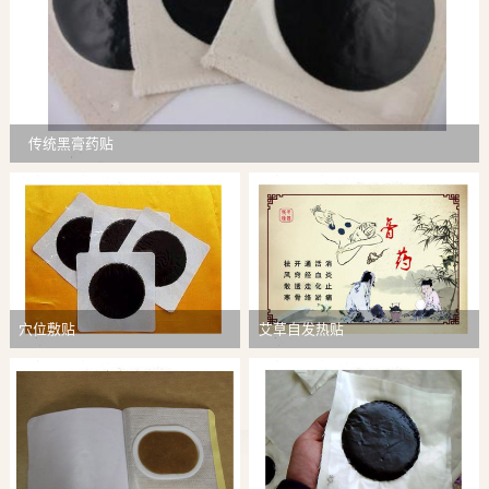
传统黑膏药贴
穴位敷贴
艾草自发热贴