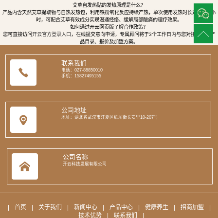
艾草自发热贴的发热原理是什么？
产品内含天然艾草提取物与自热发热包，利用铁粉氧化反应持续产热，单次使用发热时长达8至12小
时，可配合艾草有效成分实现温通经络、缓解局部酸痛的理疗效果。
如何通过开云网页版了解合作政策？
您可直接访问
开云官方登录入口
，在线提交意向申请，专属顾问将于3个工作日内与您对接，提供产
品目录、报价及加盟方案。
联系我们
电话：027-88850010
手机：15827495155
公司地址
地址：湖北省武汉市江夏区纸坊街长安里10-207号
公司名称
开云科技发展有限公司
|
首页
|
关于我们
|
新闻中心
|
产品中心
|
健康养生
|
招商加盟
|
技术优势
|
联系我们
|