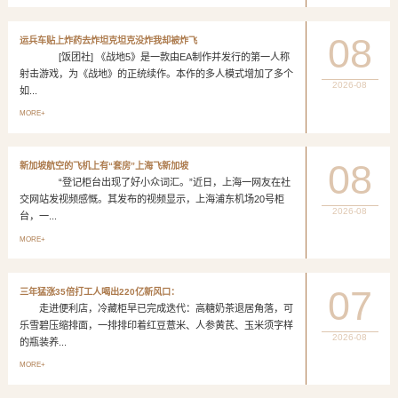
08
运兵车贴上炸药去炸坦克坦克没炸我却被炸飞
[饭团社] 《战地5》是一款由EA制作并发行的第一人称
射击游戏，为《战地》的正统续作。本作的多人模式增加了多个
2026-08
如...
MORE+
08
新加坡航空的飞机上有“套房”上海飞新加坡
“登记柜台出现了好小众词汇。”近日，上海一网友在社
交网站发视频感慨。其发布的视频显示，上海浦东机场20号柜
2026-08
台，一...
MORE+
07
三年猛涨35倍打工人喝出220亿新风口：
走进便利店，冷藏柜早已完成迭代：高糖奶茶退居角落，可
乐雪碧压缩排面，一排排印着红豆薏米、人参黄芪、玉米须字样
2026-08
的瓶装养...
MORE+