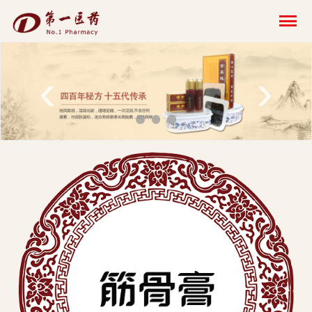
开
云
网
‹
›
页
版-
开
云
科
技
发
展
有
限
公
司