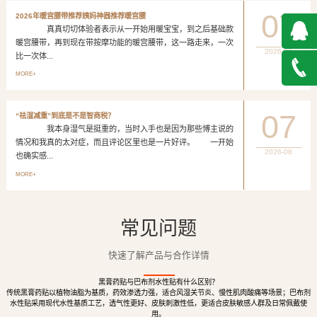
07
2026年暖宫腰带推荐姨妈神器推荐暖宫腰
真真切切体验者表示从一开始用暖宝宝，到之后基础款
暖宫腰带，再到现在带按摩功能的暖宫腰带，这一路走来，一次
2026-08
比一次体...
QQ在
MORE+
线咨询
027-
07
“祛湿减重”到底是不是智商税？
我本身湿气是挺重的，当时入手也是因为那些博主说的
888500
情况和我真的太对症，而且评论区里也是一片好评。 一开始
2026-08
也确实感...
MORE+
常见问题
快速了解产品与合作详情
黑膏药贴与巴布剂水性贴有什么区别？
传统黑膏药贴以植物油脂为基质，药效渗透力强，适合风湿关节炎、慢性肌肉酸痛等场景；巴布剂
水性贴采用现代水性基质工艺，透气性更好、皮肤刺激性低，更适合皮肤敏感人群及日常佩戴使
用。