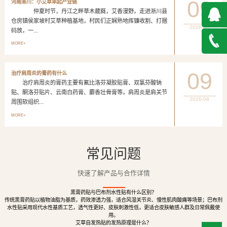
09
河南淅川：小艾草串起产业链
仲夏时节，丹江之畔草木葳蕤，艾香漫野。走进淅川县
仓房镇侯家坡村艾草种植基地，村民们正娴熟地挥镰收割、打捆
2026-08
码放，一...
QQ在
MORE+
线咨询
027-
09
治疗肩周炎的膏药有什么
治疗肩周炎的膏药主要有氟比洛芬凝胶贴膏、双氯芬酸钠
888500
贴、酮洛芬贴片、云南白药膏、麝香壮骨膏等。肩周炎是肩关节
2026-08
周围软组织...
MORE+
常见问题
快速了解产品与合作详情
黑膏药贴与巴布剂水性贴有什么区别？
传统黑膏药贴以植物油脂为基质，药效渗透力强，适合风湿关节炎、慢性肌肉酸痛等场景；巴布剂
水性贴采用现代水性基质工艺，透气性更好、皮肤刺激性低，更适合皮肤敏感人群及日常佩戴使
用。
艾草自发热贴的发热原理是什么？