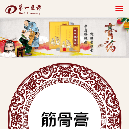
开
云
网
‹
›
页
版-
开
云
科
技
发
展
有
限
公
司