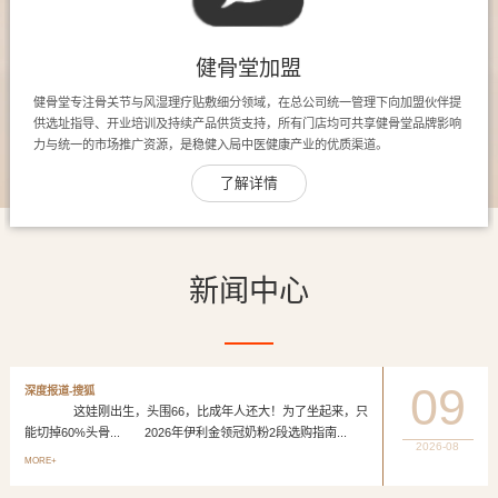
健骨堂加盟
健骨堂专注骨关节与风湿理疗贴敷细分领域，在总公司统一管理下向加盟伙伴提
供选址指导、开业培训及持续产品供货支持，所有门店均可共享健骨堂品牌影响
力与统一的市场推广资源，是稳健入局中医健康产业的优质渠道。
了解详情
新闻中心
09
深度报道-搜狐
这娃刚出生，头围66，比成年人还大！为了坐起来，只
能切掉60%头骨... 2026年伊利金领冠奶粉2段选购指南...
2026-08
MORE+