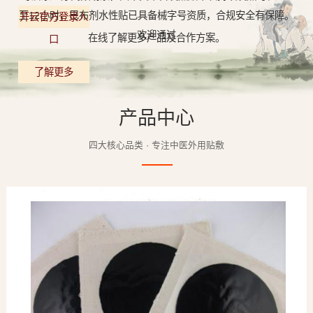
至12小时，巴布剂水性贴已具备械字号资质，合规安全有保障。
开云官方登录入
欢迎通过
在线了解更多产品及合作方案。
口
了解更多
产品中心
四大核心品类 · 专注中医外用贴敷