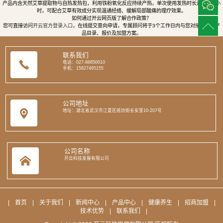
产品内含天然艾草提取物与自热发热包，利用铁粉氧化反应持续产热，单次使用发热时长达8至12小
时，可配合艾草有效成分实现温通经络、缓解局部酸痛的理疗效果。
如何通过开云网页版了解合作政策？
您可直接访问
开云官方登录入口
，在线提交意向申请，专属顾问将于3个工作日内与您对接，提供产
品目录、报价及加盟方案。
联系我们
电话：027-88850010
手机：15827495155
公司地址
地址：湖北省武汉市江夏区纸坊街长安里10-207号
公司名称
开云科技发展有限公司
|
首页
|
关于我们
|
新闻中心
|
产品中心
|
健康养生
|
招商加盟
|
技术优势
|
联系我们
|