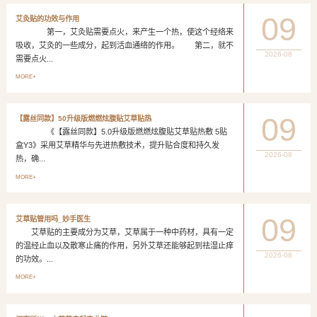
09
艾灸贴的功效与作用
第一，艾灸贴需要点火，来产生一个热，使这个经络来
吸收，艾灸的一些成分，起到活血通络的作用。 第二，就不
2026-08
需要点火...
MORE+
09
【露丝同款】50升级版燃燃炫腹贴艾草贴热
《【露丝同款】5.0升级版燃燃炫腹贴艾草贴热敷 5贴
盒Y3》采用艾草精华与先进热敷技术，提升贴合度和持久发
2026-08
热，确...
MORE+
09
艾草贴管用吗_妙手医生
艾草贴的主要成分为艾草，艾草属于一种中药材，具有一定
的温经止血以及散寒止痛的作用，另外艾草还能够起到祛湿止痒
2026-08
的功效。...
MORE+