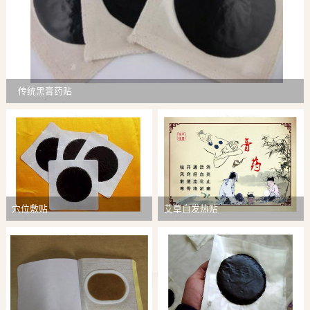
传统黑膏药贴
穴位敷贴
艾草自发热贴