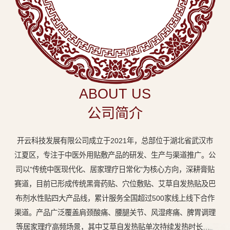
中
医
外
用
贴
敷
ABOUT US
专
公司简介
业
品
开云科技发展有限公司成立于2021年，总部位于湖北省武汉市
牌
江夏区，专注于中医外用贴敷产品的研发、生产与渠道推广。公
司以"传统中医现代化、居家理疗日常化"为核心方向，深耕膏贴
赛道，目前已形成传统黑膏药贴、穴位敷贴、艾草自发热贴及巴
布剂水性贴四大产品线，累计服务全国超过500家线上线下合作
渠道。产品广泛覆盖肩颈酸痛、腰腿关节、风湿疼痛、脾胃调理
等居家理疗高频场景，其中艾草自发热贴单次持续发热时长达8