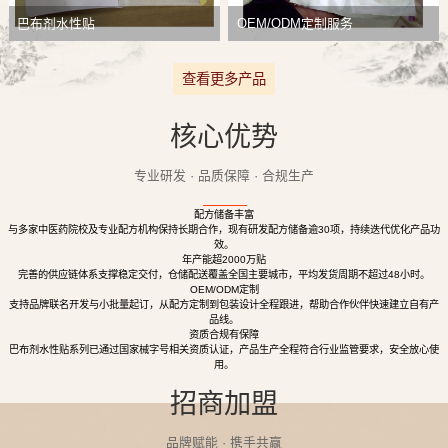
巴布剂水性贴
OEM/ODM定制服务
查看更多产品
核心优势
专业研发 · 品质保障 · 合规生产
配方储备丰富
与多家中医药院校及专业配方机构保持长期合作，现有研发配方储备逾30项，持续迭代优化产品功
效。
年产能超2000万贴
完善的供应链体系支撑稳定交付，仓储配送覆盖全国主要城市，平均发货周期不超过48小时。
OEM/ODM定制
支持品牌联名开发与小批量起订，从配方定制到包装设计全程跟进，帮助合作伙伴快速建立自有产
品线。
资质合规有保障
巴布剂水性贴系列已通过国家械字号相关资质认证，产品生产全程符合行业监管要求，安全放心使
用。
招商加盟
品牌赋能 · 携手共赢