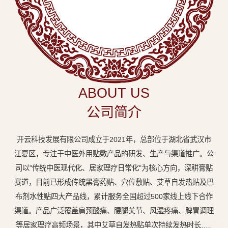
中
医
外
用
贴
敷
ABOUT US
专
公司简介
业
品
开云科技发展有限公司成立于2021年，总部位于湖北省武汉市
牌
江夏区，专注于中医外用贴敷产品的研发、生产与渠道推广。公
司以"传统中医现代化、居家理疗日常化"为核心方向，深耕膏贴
赛道，目前已形成传统黑膏药贴、穴位敷贴、艾草自发热贴及巴
布剂水性贴四大产品线，累计服务全国超过500家线上线下合作
渠道。产品广泛覆盖肩颈酸痛、腰腿关节、风湿疼痛、脾胃调理
等居家理疗高频场景，其中艾草自发热贴单次持续发热时长达8