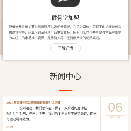
健骨堂加盟
健骨堂专注骨关节与风湿理疗贴敷细分领域，在总公司统一管理下向加盟伙伴提
供选址指导、开业培训及持续产品供货支持，所有门店均可共享健骨堂品牌影响
力与统一的市场推广资源，是稳健入局中医健康产业的优质渠道。
了解详情
新闻中心
06
2026年有哪些运动鞋垫值得推荐？运动鞋
说到运动，我们怎么能少得了一双合适的运动鞋
呢？？？对吧，但是，今天，我们的主角显然不是运动鞋，而是
2026-08
与运动鞋相依为...
MORE+