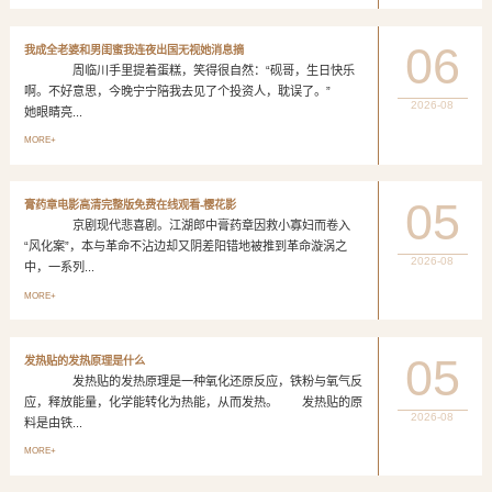
06
我成全老婆和男闺蜜我连夜出国无视她消息摘
周临川手里提着蛋糕，笑得很自然：“砚哥，生日快乐
啊。不好意思，今晚宁宁陪我去见了个投资人，耽误了。”
2026-08
她眼睛亮...
MORE+
05
膏药章电影高清完整版免费在线观看-樱花影
京剧现代悲喜剧。江湖郎中膏药章因救小寡妇而卷入
“风化案”，本与革命不沾边却又阴差阳错地被推到革命漩涡之
2026-08
中，一系列...
MORE+
05
发热贴的发热原理是什么
发热贴的发热原理是一种氧化还原反应，铁粉与氧气反
应，释放能量，化学能转化为热能，从而发热。 发热贴的原
2026-08
料是由铁...
MORE+