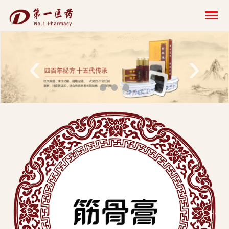
开
云
网
‹
›
页
版-
开
云
科
技
发
展
有
限
公
司