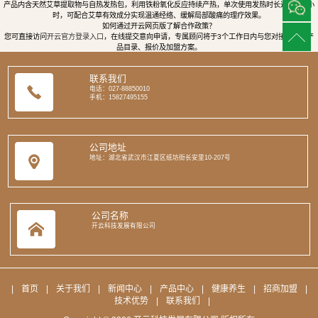
产品内含天然艾草提取物与自热发热包，利用铁粉氧化反应持续产热，单次使用发热时长达8至12小
时，可配合艾草有效成分实现温通经络、缓解局部酸痛的理疗效果。
如何通过开云网页版了解合作政策？
您可直接访问
开云官方登录入口
，在线提交意向申请，专属顾问将于3个工作日内与您对接，提供产
品目录、报价及加盟方案。
联系我们
电话：027-88850010
手机：15827495155
公司地址
地址：湖北省武汉市江夏区纸坊街长安里10-207号
公司名称
开云科技发展有限公司
|
首页
|
关于我们
|
新闻中心
|
产品中心
|
健康养生
|
招商加盟
|
技术优势
|
联系我们
|