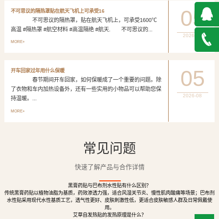
05
不可思议的隔热罩贴在航天飞机上可承受16
不可思议的隔热罩，贴在航天飞机上，可承受1600℃
高温 #隔热罩 #航空材料 #高温隔绝 #航天. 不可思议的...
2026-08
QQ在
MORE+
线咨询
027-
05
开车回家过年用什么保暖
春节期间开车回家，如何保暖成了一个重要的问题。除
888500
了衣物和车内加热设备外，还有一些实用的小物品可以帮助您保
2026-08
持温暖。...
MORE+
常见问题
快速了解产品与合作详情
黑膏药贴与巴布剂水性贴有什么区别？
传统黑膏药贴以植物油脂为基质，药效渗透力强，适合风湿关节炎、慢性肌肉酸痛等场景；巴布剂
水性贴采用现代水性基质工艺，透气性更好、皮肤刺激性低，更适合皮肤敏感人群及日常佩戴使
用。
艾草自发热贴的发热原理是什么？