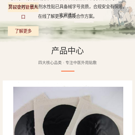
至12小时，巴布剂水性贴已具备械字号资质，合规安全有保障。
开云官方登录入
欢迎通过
在线了解更多产品及合作方案。
口
了解更多
产品中心
四大核心品类 · 专注中医外用贴敷