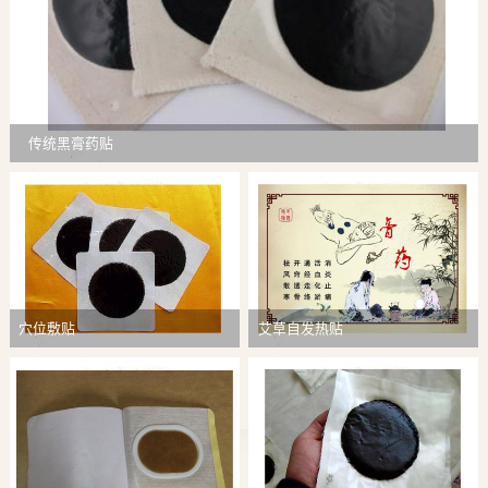
传统黑膏药贴
穴位敷贴
艾草自发热贴