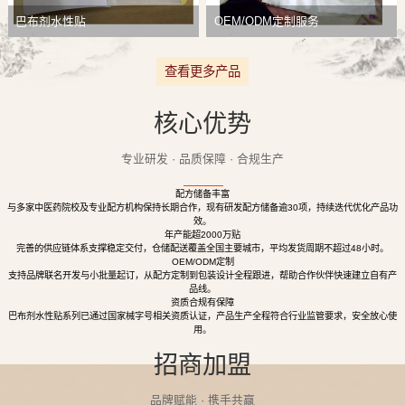
巴布剂水性贴
OEM/ODM定制服务
查看更多产品
核心优势
专业研发 · 品质保障 · 合规生产
配方储备丰富
与多家中医药院校及专业配方机构保持长期合作，现有研发配方储备逾30项，持续迭代优化产品功
效。
年产能超2000万贴
完善的供应链体系支撑稳定交付，仓储配送覆盖全国主要城市，平均发货周期不超过48小时。
OEM/ODM定制
支持品牌联名开发与小批量起订，从配方定制到包装设计全程跟进，帮助合作伙伴快速建立自有产
品线。
资质合规有保障
巴布剂水性贴系列已通过国家械字号相关资质认证，产品生产全程符合行业监管要求，安全放心使
用。
招商加盟
品牌赋能 · 携手共赢