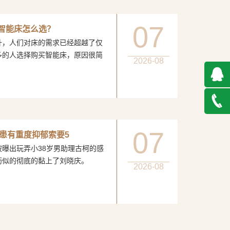
07
：智能床怎么选？
人们对床的需求已经超越了仅
多的人选择购买智能床，原因很简
2026-08
QQ在
线咨询
027-
07
患有重度抑郁索要5
玩弄小38岁男助理古柯的感
888500
膏药似的彻底的黏上了刘晓庆。
2026-08