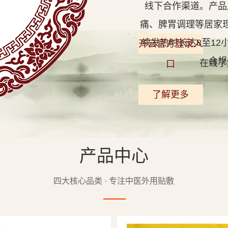
线下合作渠道。产品
痛、脾胃调理等居家
续发热时长达8至1
开云官方登录入
合规
在线了
口
了解更多
产品中心
查看详情
四大核心品类 · 专注中医外用贴敷