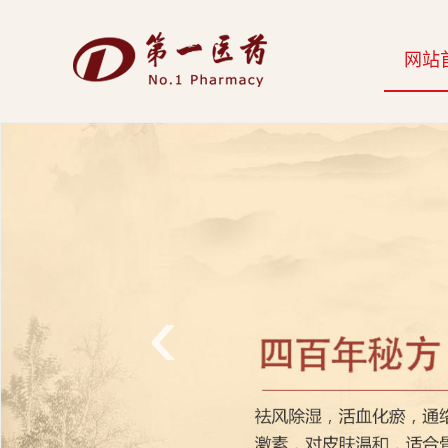
开
网站
云
网
页
版-
开
云
‹
科
技
发