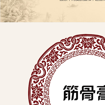
展
有
限
公
司
中
医
外
用