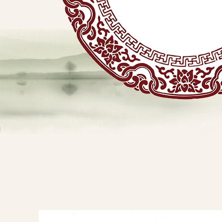
贴
敷
专
业
品
查看详情
牌