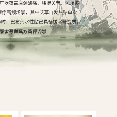
广泛覆盖肩颈酸痛、腰腿关节、风湿疼
理疗高频场景，其中艾草自发热贴单次持
2小时，巴布剂水性贴已具备械字号资质，
安全有保障。欢迎通过
解更多产品及合作方案。
查看详情