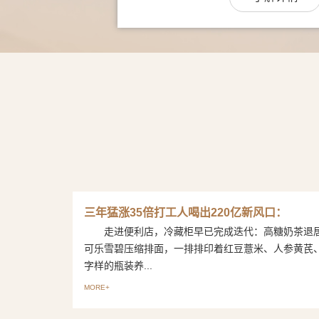
三年猛涨35倍打工人喝出220亿新风口：
走进便利店，冷藏柜早已完成迭代：高糖奶茶退
可乐雪碧压缩排面，一排排印着红豆薏米、人参黄芪
字样的瓶装养...
MORE+