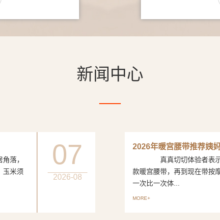
新闻中心
07
2026年暖宫腰带推荐姨
居角落，
真真切切体验者表示从
、玉米须
款暖宫腰带，再到现在带按
2026-08
一次比一次体...
MORE+