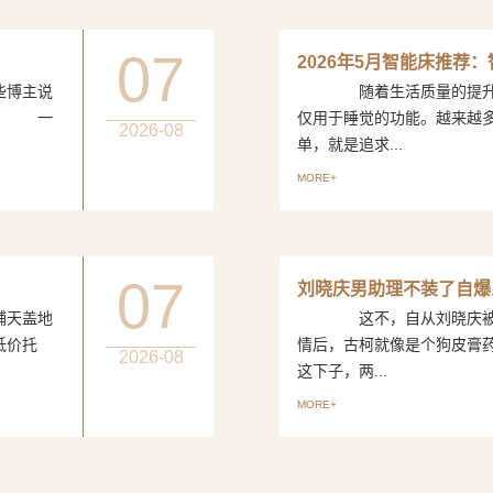
07
2026年5月智能床推荐
博主说
随着生活质量的提升，
评。 一
仅用于睡觉的功能。越来越
2026-08
单，就是追求...
MORE+
07
刘晓庆男助理不装了自爆
天盖地
这不，自从刘晓庆被曝出
低价托
情后，古柯就像是个狗皮
2026-08
这下子，两...
MORE+