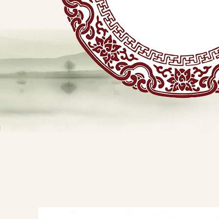
贴
敷
专
业
品
查看详情
牌