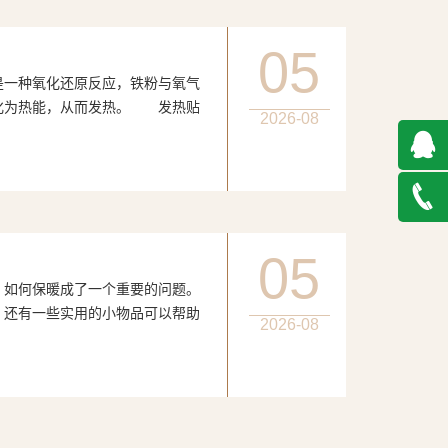
05
种氧化还原反应，铁粉与氧气
化为热能，从而发热。 发热贴
2026-08
QQ在
线咨询
027-
05
何保暖成了一个重要的问题。
888500
，还有一些实用的小物品可以帮助
2026-08