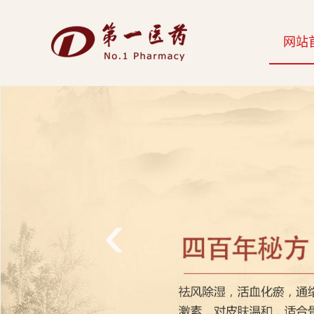
开
网站
云
网
页
版-
开
云
‹
科
技
发