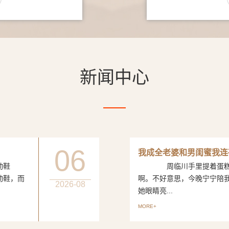
新闻中心
06
我成全老婆和男闺蜜我连
动鞋
周临川手里提着蛋糕，笑
动鞋，而
啊。不好意思，今晚宁宁陪
2026-08
她眼睛亮...
MORE+