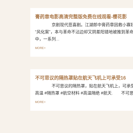
膏药章电影高清完整版免费在线观看-樱花影
京剧现代悲喜剧。江湖郎中膏药章因救小寡妇
“风化案”，本与革命不沾边却又阴差阳错地被推到革
中，一系列...
MORE+
不可思议的隔热罩贴在航天飞机上可承受16
不可思议的隔热罩，贴在航天飞机上，可承受1
高温 #隔热罩 #航空材料 #高温隔绝 #航天. 不可思议
MORE+