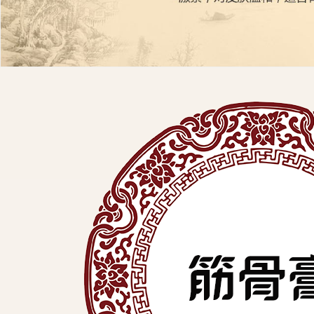
展
有
限
公
司
中
医
外
用