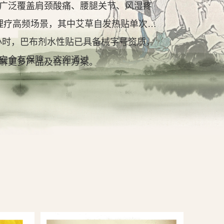
广泛覆盖肩颈酸痛、腰腿关节、风湿疼
理疗高频场景，其中艾草自发热贴单次持
2小时，巴布剂水性贴已具备械字号资质，
安全有保障。欢迎通过
解更多产品及合作方案。
查看详情