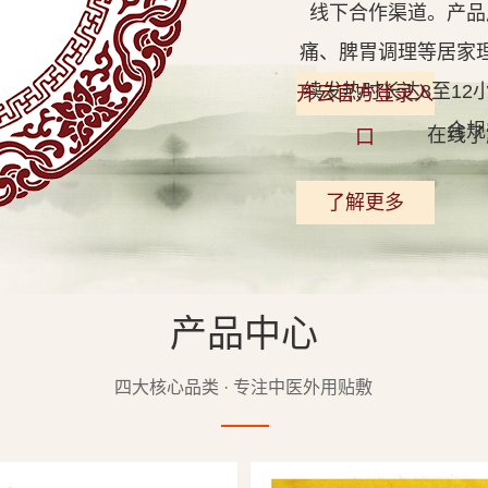
线下合作渠道。产品
痛、脾胃调理等居家
续发热时长达8至1
开云官方登录入
合规
在线了
口
了解更多
产品中心
查看详情
四大核心品类 · 专注中医外用贴敷