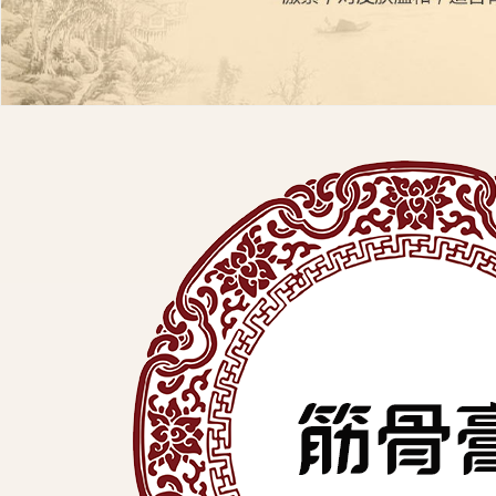
展
有
限
公
司
中
医
外
用