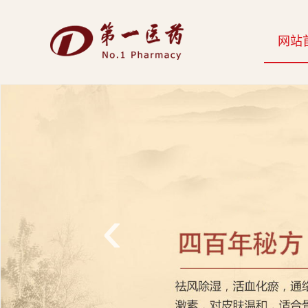
开
网站
云
网
页
版-
开
云
‹
科
技
发