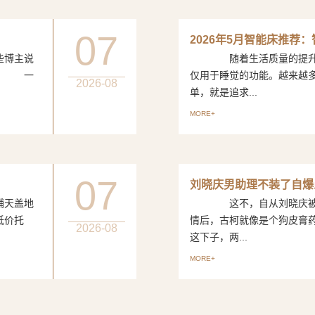
07
2026年5月智能床推荐
博主说
随着生活质量的提升，
评。 一
仅用于睡觉的功能。越来越
2026-08
单，就是追求...
MORE+
07
刘晓庆男助理不装了自爆
天盖地
这不，自从刘晓庆被曝出
低价托
情后，古柯就像是个狗皮
2026-08
这下子，两...
MORE+