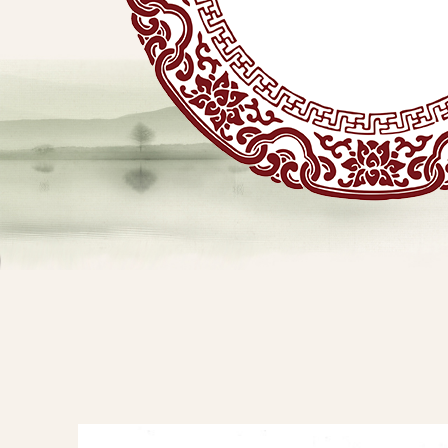
贴
敷
专
业
品
查看详情
牌