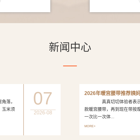
新闻中心
07
2026年暖宫腰带推荐姨
居角落，
真真切切体验者表示从
、玉米须
款暖宫腰带，再到现在带按
2026-08
一次比一次体...
MORE+