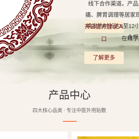
线下合作渠道。产品
痛、脾胃调理等居家
续发热时长达8至1
开云官方登录入
合规
在线了
口
了解更多
产品中心
查看详情
四大核心品类 · 专注中医外用贴敷