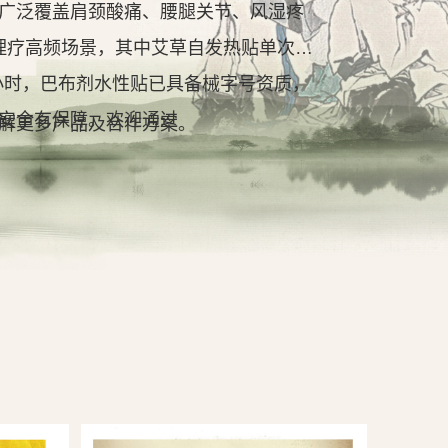
广泛覆盖肩颈酸痛、腰腿关节、风湿疼
理疗高频场景，其中艾草自发热贴单次持
2小时，巴布剂水性贴已具备械字号资质，
安全有保障。欢迎通过
解更多产品及合作方案。
查看详情