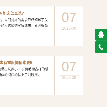
07
：智能床怎么选？
人们对床的需求已经超越了仅
多的人选择购买智能床，原因很简
2026-08
QQ在
线咨询
027-
07
患有重度抑郁索要5
玩弄小38岁男助理古柯的感
888500
膏药似的彻底的黏上了刘晓庆。
2026-08