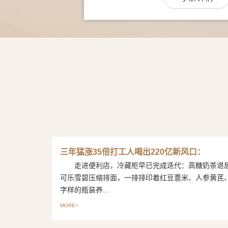
三年猛涨35倍打工人喝出220亿新风口：
走进便利店，冷藏柜早已完成迭代：高糖奶茶退
可乐雪碧压缩排面，一排排印着红豆薏米、人参黄芪
字样的瓶装养...
MORE+