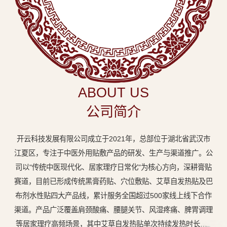
中
医
外
用
贴
敷
ABOUT US
专
公司简介
业
品
开云科技发展有限公司成立于2021年，总部位于湖北省武汉市
牌
江夏区，专注于中医外用贴敷产品的研发、生产与渠道推广。公
司以"传统中医现代化、居家理疗日常化"为核心方向，深耕膏贴
赛道，目前已形成传统黑膏药贴、穴位敷贴、艾草自发热贴及巴
布剂水性贴四大产品线，累计服务全国超过500家线上线下合作
渠道。产品广泛覆盖肩颈酸痛、腰腿关节、风湿疼痛、脾胃调理
等居家理疗高频场景，其中艾草自发热贴单次持续发热时长达8