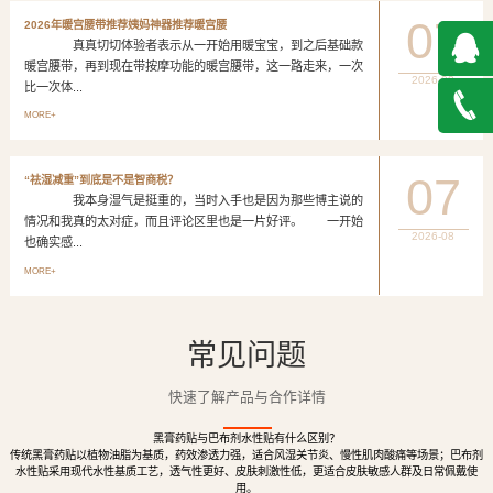
07
2026年暖宫腰带推荐姨妈神器推荐暖宫腰
真真切切体验者表示从一开始用暖宝宝，到之后基础款
暖宫腰带，再到现在带按摩功能的暖宫腰带，这一路走来，一次
2026-08
比一次体...
QQ在
MORE+
线咨询
027-
07
“祛湿减重”到底是不是智商税？
我本身湿气是挺重的，当时入手也是因为那些博主说的
888500
情况和我真的太对症，而且评论区里也是一片好评。 一开始
2026-08
也确实感...
MORE+
常见问题
快速了解产品与合作详情
黑膏药贴与巴布剂水性贴有什么区别？
传统黑膏药贴以植物油脂为基质，药效渗透力强，适合风湿关节炎、慢性肌肉酸痛等场景；巴布剂
水性贴采用现代水性基质工艺，透气性更好、皮肤刺激性低，更适合皮肤敏感人群及日常佩戴使
用。