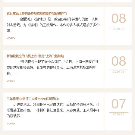
08
运兵车贴上炸药去炸坦克坦克没炸我却被炸飞
[饭团社] 《战地5》是一款由EA制作并发行的第一人称
射击游戏，为《战地》的正统续作。本作的多人模式增加了多个
2026-08
如...
MORE+
08
新加坡航空的飞机上有“套房”上海飞新加坡
“登记柜台出现了好小众词汇。”近日，上海一网友在社
交网站发视频感慨。其发布的视频显示，上海浦东机场20号柜
2026-08
台，一...
MORE+
07
三年猛涨35倍打工人喝出220亿新风口：
走进便利店，冷藏柜早已完成迭代：高糖奶茶退居角落，可
乐雪碧压缩排面，一排排印着红豆薏米、人参黄芪、玉米须字样
2026-08
的瓶装养...
MORE+