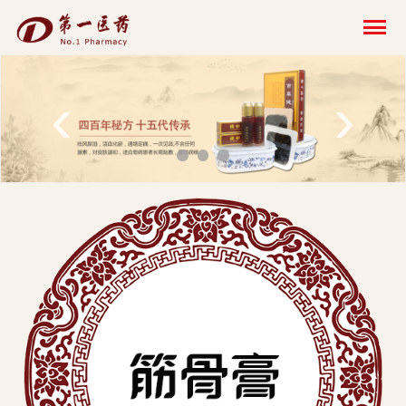
开
云
网
‹
›
页
版-
开
云
科
技
发
展
有
限
公
司