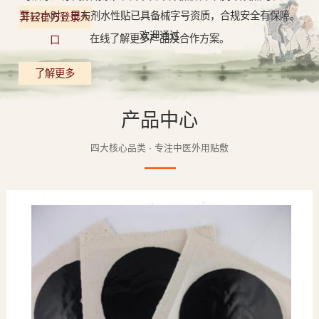
至12小时，巴布剂水性贴已具备械字号资质，合规安全有保障。
开云官方登录入
欢迎通过
在线了解更多产品及合作方案。
口
了解更多
产品中心
四大核心品类 · 专注中医外用贴敷