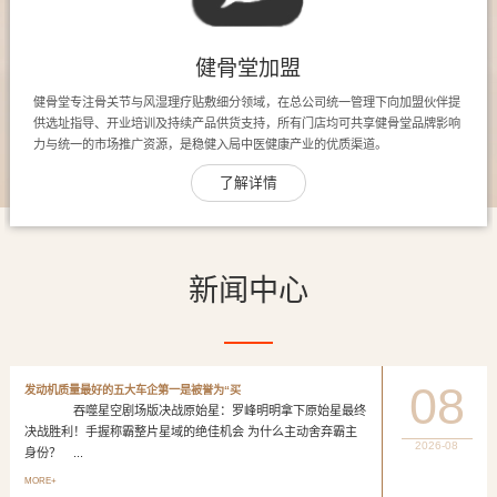
健骨堂加盟
健骨堂专注骨关节与风湿理疗贴敷细分领域，在总公司统一管理下向加盟伙伴提
供选址指导、开业培训及持续产品供货支持，所有门店均可共享健骨堂品牌影响
力与统一的市场推广资源，是稳健入局中医健康产业的优质渠道。
了解详情
新闻中心
08
发动机质量最好的五大车企第一是被誉为“买
吞噬星空剧场版决战原始星：罗峰明明拿下原始星最终
决战胜利！手握称霸整片星域的绝佳机会 为什么主动舍弃霸主
2026-08
身份？ ...
MORE+