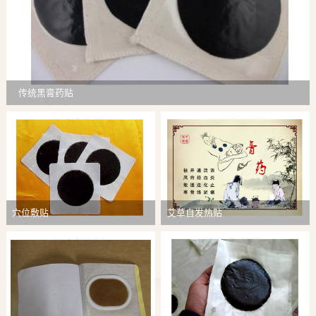
传统黑膏药贴
穴位敷贴
艾草自发热贴