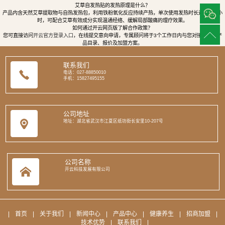
艾草自发热贴的发热原理是什么？
产品内含天然艾草提取物与自热发热包，利用铁粉氧化反应持续产热，单次使用发热时长达8至12小
时，可配合艾草有效成分实现温通经络、缓解局部酸痛的理疗效果。
如何通过开云网页版了解合作政策？
您可直接访问
开云官方登录入口
，在线提交意向申请，专属顾问将于3个工作日内与您对接，提供产
品目录、报价及加盟方案。
联系我们
电话：027-88850010
手机：15827495155
公司地址
地址：湖北省武汉市江夏区纸坊街长安里10-207号
公司名称
开云科技发展有限公司
|
首页
|
关于我们
|
新闻中心
|
产品中心
|
健康养生
|
招商加盟
|
技术优势
|
联系我们
|