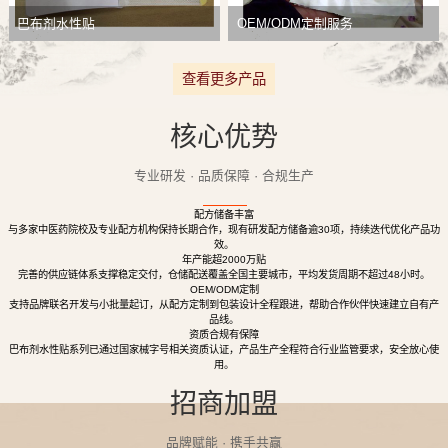
巴布剂水性贴
OEM/ODM定制服务
查看更多产品
核心优势
专业研发 · 品质保障 · 合规生产
配方储备丰富
与多家中医药院校及专业配方机构保持长期合作，现有研发配方储备逾30项，持续迭代优化产品功
效。
年产能超2000万贴
完善的供应链体系支撑稳定交付，仓储配送覆盖全国主要城市，平均发货周期不超过48小时。
OEM/ODM定制
支持品牌联名开发与小批量起订，从配方定制到包装设计全程跟进，帮助合作伙伴快速建立自有产
品线。
资质合规有保障
巴布剂水性贴系列已通过国家械字号相关资质认证，产品生产全程符合行业监管要求，安全放心使
用。
招商加盟
品牌赋能 · 携手共赢