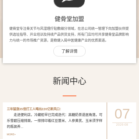
健骨堂加盟
健骨堂专注骨关节与风湿理疗贴敷细分领域，在总公司统一管理下向加盟伙伴提
供选址指导、开业培训及持续产品供货支持，所有门店均可共享健骨堂品牌影响
力与统一的市场推广资源，是稳健入局中医健康产业的优质渠道。
了解详情
新闻中心
07
三年猛涨35倍打工人喝出220亿新风口：
走进便利店，冷藏柜早已完成迭代：高糖奶茶退居角落，可
乐雪碧压缩排面，一排排印着红豆薏米、人参黄芪、玉米须字样
2026-08
的瓶装养...
MORE+