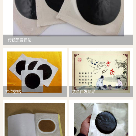
传统黑膏药贴
穴位敷贴
艾草自发热贴