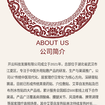
中
医
外
用
贴
敷
ABOUT US
专
公司简介
业
品
开云科技发展有限公司成立于2021年，总部位于湖北省武汉市
牌
江夏区，专注于中医外用贴敷产品的研发、生产与渠道推广。公
司以"传统中医现代化、居家理疗日常化"为核心方向，深耕膏贴
赛道，目前已形成传统黑膏药贴、穴位敷贴、艾草自发热贴及巴
布剂水性贴四大产品线，累计服务全国超过500家线上线下合作
渠道。产品广泛覆盖肩颈酸痛、腰腿关节、风湿疼痛、脾胃调理
等居家理疗高频场景，其中艾草自发热贴单次持续发热时长达8