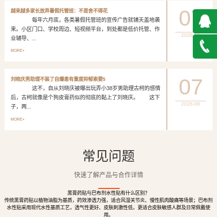
07
越来越多家长放弃暑假托管班：不是舍不得花
每年六月底，各类暑假托管班的宣传广告就铺天盖地袭
来。小区门口、学校周边、短视频平台，到处都是低价托管、作
2026-08
业辅导、...
QQ在
MORE+
线咨询
027-
07
刘晓庆男助理不装了自爆患有重度抑郁索要5
这不，自从刘晓庆被曝出玩弄小38岁男助理古柯的感情
888500
后，古柯就像是个狗皮膏药似的彻底的黏上了刘晓庆。 这下
2026-08
子，两...
MORE+
常见问题
快速了解产品与合作详情
黑膏药贴与巴布剂水性贴有什么区别？
传统黑膏药贴以植物油脂为基质，药效渗透力强，适合风湿关节炎、慢性肌肉酸痛等场景；巴布剂
水性贴采用现代水性基质工艺，透气性更好、皮肤刺激性低，更适合皮肤敏感人群及日常佩戴使
用。