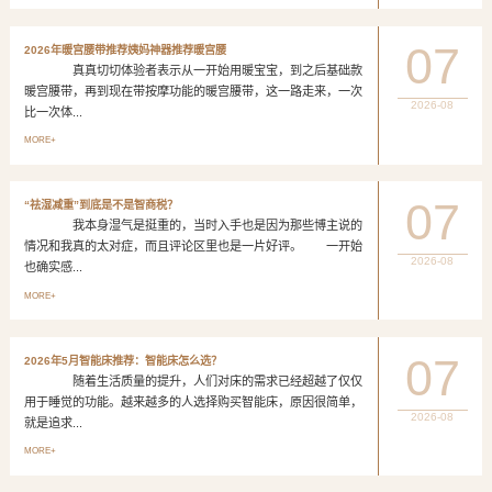
07
2026年暖宫腰带推荐姨妈神器推荐暖宫腰
真真切切体验者表示从一开始用暖宝宝，到之后基础款
暖宫腰带，再到现在带按摩功能的暖宫腰带，这一路走来，一次
2026-08
比一次体...
MORE+
07
“祛湿减重”到底是不是智商税？
我本身湿气是挺重的，当时入手也是因为那些博主说的
情况和我真的太对症，而且评论区里也是一片好评。 一开始
2026-08
也确实感...
MORE+
07
2026年5月智能床推荐：智能床怎么选？
随着生活质量的提升，人们对床的需求已经超越了仅仅
用于睡觉的功能。越来越多的人选择购买智能床，原因很简单，
2026-08
就是追求...
MORE+