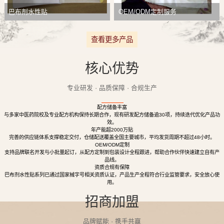
巴布剂水性贴
OEM/ODM定制服务
查看更多产品
核心优势
专业研发 · 品质保障 · 合规生产
配方储备丰富
与多家中医药院校及专业配方机构保持长期合作，现有研发配方储备逾30项，持续迭代优化产品功
效。
年产能超2000万贴
完善的供应链体系支撑稳定交付，仓储配送覆盖全国主要城市，平均发货周期不超过48小时。
OEM/ODM定制
支持品牌联名开发与小批量起订，从配方定制到包装设计全程跟进，帮助合作伙伴快速建立自有产
品线。
资质合规有保障
巴布剂水性贴系列已通过国家械字号相关资质认证，产品生产全程符合行业监管要求，安全放心使
用。
招商加盟
品牌赋能 · 携手共赢