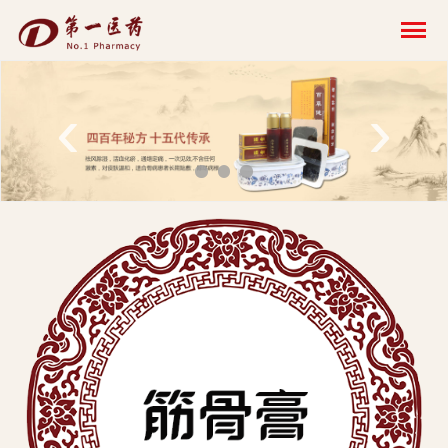
开
云
网
‹
›
页
版-
开
云
科
技
发
展
有
限
公
司