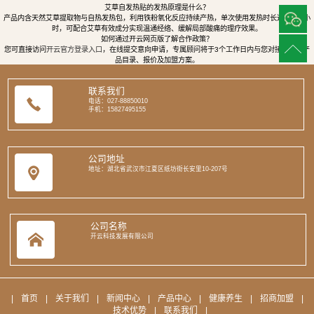
艾草自发热贴的发热原理是什么？
产品内含天然艾草提取物与自热发热包，利用铁粉氧化反应持续产热，单次使用发热时长达8至12小
时，可配合艾草有效成分实现温通经络、缓解局部酸痛的理疗效果。
如何通过开云网页版了解合作政策？
您可直接访问
开云官方登录入口
，在线提交意向申请，专属顾问将于3个工作日内与您对接，提供产
品目录、报价及加盟方案。
联系我们
电话：027-88850010
手机：15827495155
公司地址
地址：湖北省武汉市江夏区纸坊街长安里10-207号
公司名称
开云科技发展有限公司
|
首页
|
关于我们
|
新闻中心
|
产品中心
|
健康养生
|
招商加盟
|
技术优势
|
联系我们
|