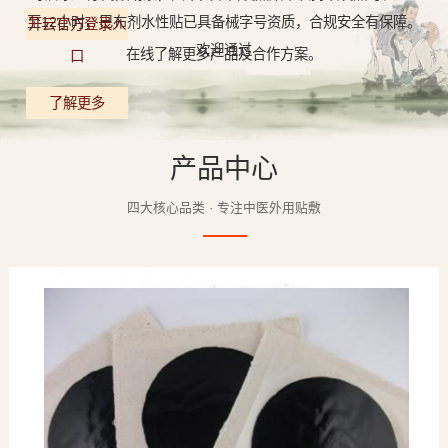
至12小时，巴布剂水性贴已具备械字号资质，合规安全有保障。
开云官方登录入
欢迎通过
在线了解更多产品及合作方案。
口
了解更多
产品中心
四大核心品类 · 专注中医外用贴敷