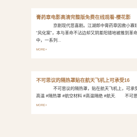
膏药章电影高清完整版免费在线观看-樱花影
京剧现代悲喜剧。江湖郎中膏药章因救小寡妇
“风化案”，本与革命不沾边却又阴差阳错地被推到革
中，一系列...
MORE+
不可思议的隔热罩贴在航天飞机上可承受16
不可思议的隔热罩，贴在航天飞机上，可承受1
高温 #隔热罩 #航空材料 #高温隔绝 #航天. 不可思议
MORE+