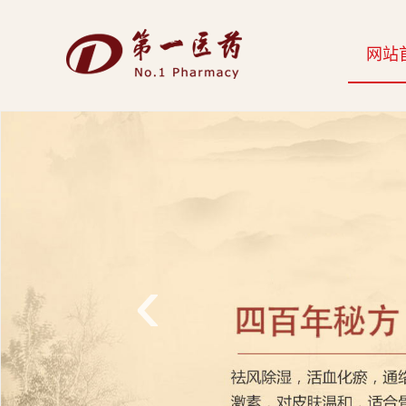
开
网站
云
网
页
版-
开
云
‹
科
技
发