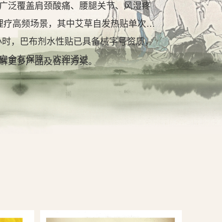
广泛覆盖肩颈酸痛、腰腿关节、风湿疼
理疗高频场景，其中艾草自发热贴单次持
2小时，巴布剂水性贴已具备械字号资质，
安全有保障。欢迎通过
解更多产品及合作方案。
查看详情