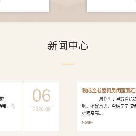
新闻中心
06
我成全老婆和男闺蜜我连
动鞋
周临川手里提着蛋糕，笑
动鞋，而
啊。不好意思，今晚宁宁陪
2026-08
她眼睛亮...
MORE+