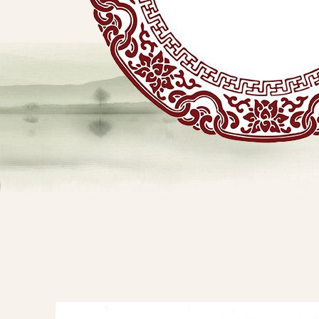
贴
敷
专
业
品
查看详情
牌