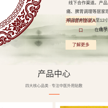
线下合作渠道。产品
痛、脾胃调理等居家
续发热时长达8至1
开云官方登录入
合规
在线了
口
了解更多
产品中心
查看详情
四大核心品类 · 专注中医外用贴敷