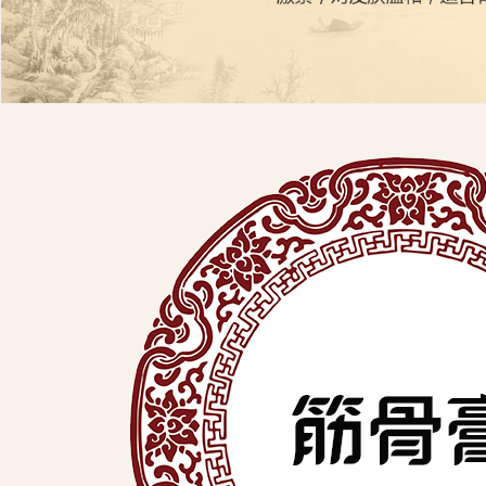
展
有
限
公
司
中
医
外
用