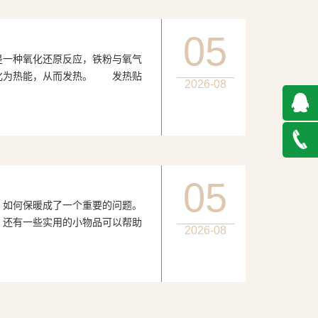
05
种氧化还原反应，铁粉与氧气
化为热能，从而发热。 发热贴
2026-08
QQ在
线咨询
027-
05
何保暖成了一个重要的问题。
888500
，还有一些实用的小物品可以帮助
2026-08