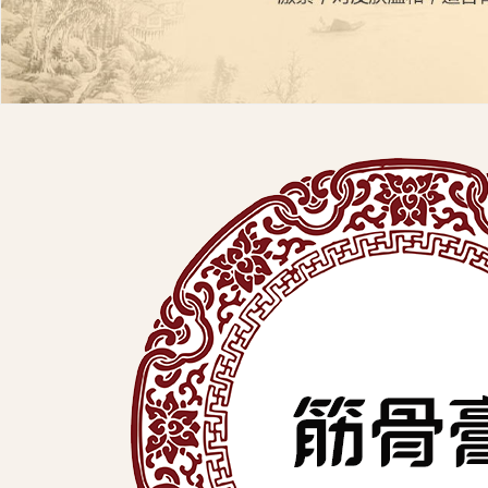
展
有
限
公
司
中
医
外
用