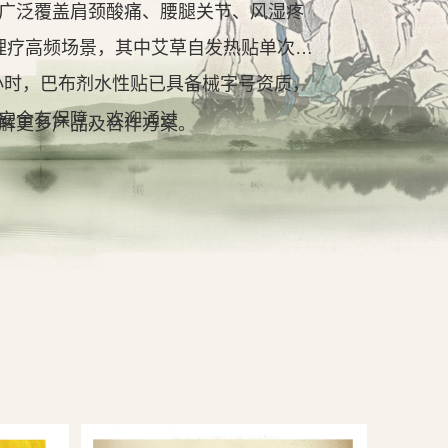
广泛覆盖肩颈酸痛、腰腿关节、风湿疼
理疗高频场景，其中艾草自发热贴单次持
2小时，巴布剂水性贴已具备械字号资质，
安全有保障。欢迎通过
解更多产品及合作方案。
查看详情