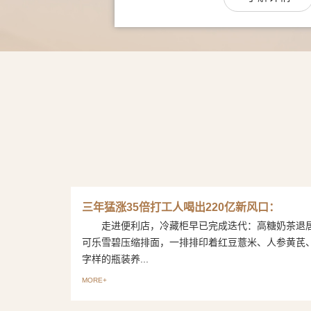
三年猛涨35倍打工人喝出220亿新风口：
走进便利店，冷藏柜早已完成迭代：高糖奶茶退
可乐雪碧压缩排面，一排排印着红豆薏米、人参黄芪
字样的瓶装养...
MORE+