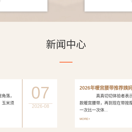
新闻中心
07
2026年暖宫腰带推荐姨
居角落，
真真切切体验者表示从
、玉米须
款暖宫腰带，再到现在带按
2026-08
一次比一次体...
MORE+