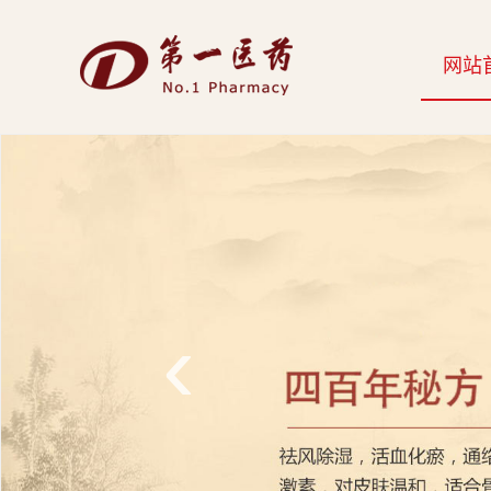
开
网站
云
网
页
版-
开
云
‹
科
技
发