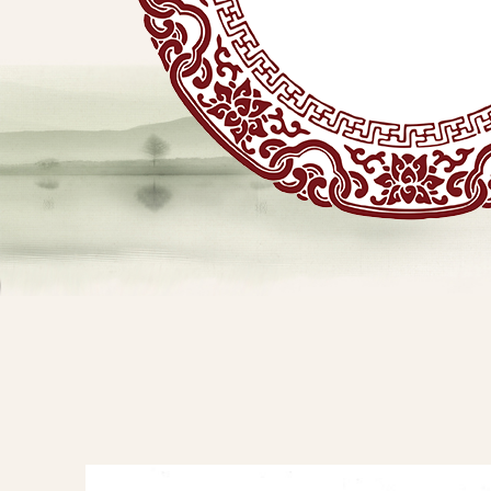
贴
敷
专
业
品
查看详情
牌