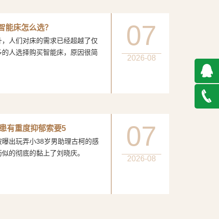
07
：智能床怎么选？
人们对床的需求已经超越了仅
多的人选择购买智能床，原因很简
2026-08
QQ在
线咨询
027-
07
患有重度抑郁索要5
玩弄小38岁男助理古柯的感
888500
膏药似的彻底的黏上了刘晓庆。
2026-08