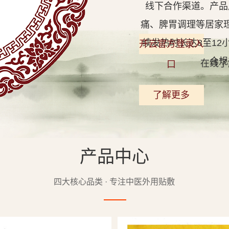
线下合作渠道。产品
痛、脾胃调理等居家
续发热时长达8至1
开云官方登录入
合规
在线了
口
了解更多
产品中心
查看详情
四大核心品类 · 专注中医外用贴敷