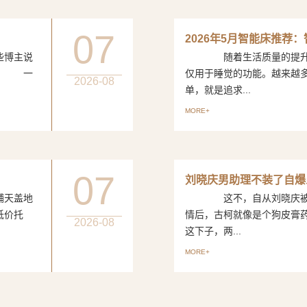
07
2026年5月智能床推荐
博主说
随着生活质量的提升，
评。 一
仅用于睡觉的功能。越来越
2026-08
单，就是追求...
MORE+
07
刘晓庆男助理不装了自爆
天盖地
这不，自从刘晓庆被曝出
低价托
情后，古柯就像是个狗皮
2026-08
这下子，两...
MORE+