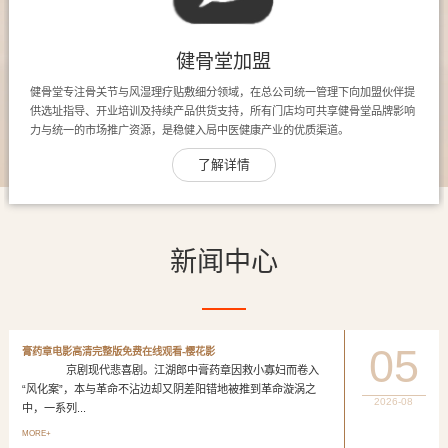
健骨堂加盟
健骨堂专注骨关节与风湿理疗贴敷细分领域，在总公司统一管理下向加盟伙伴提
供选址指导、开业培训及持续产品供货支持，所有门店均可共享健骨堂品牌影响
力与统一的市场推广资源，是稳健入局中医健康产业的优质渠道。
了解详情
新闻中心
05
膏药章电影高清完整版免费在线观看-樱花影
京剧现代悲喜剧。江湖郎中膏药章因救小寡妇而卷入
“风化案”，本与革命不沾边却又阴差阳错地被推到革命漩涡之
2026-08
中，一系列...
MORE+