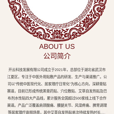
中
医
外
用
贴
敷
ABOUT US
专
公司简介
业
品
开云科技发展有限公司成立于2021年，总部位于湖北省武汉市
牌
江夏区，专注于中医外用贴敷产品的研发、生产与渠道推广。公
司以"传统中医现代化、居家理疗日常化"为核心方向，深耕膏贴
赛道，目前已形成传统黑膏药贴、穴位敷贴、艾草自发热贴及巴
布剂水性贴四大产品线，累计服务全国超过500家线上线下合作
渠道。产品广泛覆盖肩颈酸痛、腰腿关节、风湿疼痛、脾胃调理
等居家理疗高频场景，其中艾草自发热贴单次持续发热时长达8