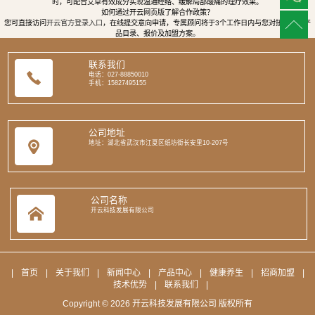
时，可配合艾草有效成分实现温通经络、缓解局部酸痛的理疗效果。
如何通过开云网页版了解合作政策？
您可直接访问
开云官方登录入口
，在线提交意向申请，专属顾问将于3个工作日内与您对接，提供产
品目录、报价及加盟方案。
联系我们
电话：027-88850010
手机：15827495155
公司地址
地址：湖北省武汉市江夏区纸坊街长安里10-207号
公司名称
开云科技发展有限公司
|
首页
|
关于我们
|
新闻中心
|
产品中心
|
健康养生
|
招商加盟
|
技术优势
|
联系我们
|
Copyright © 2026 开云科技发展有限公司 版权所有