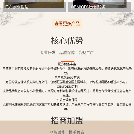
巴布剂水性贴
OEM/ODM定制服务
查看更多产品
核心优势
专业研发 · 品质保障 · 合规生产
配方储备丰富
与多家中医药院校及专业配方机构保持长期合作，现有研发配方储备逾30项，持续迭代优化产品功
效。
年产能超2000万贴
完善的供应链体系支撑稳定交付，仓储配送覆盖全国主要城市，平均发货周期不超过48小时。
OEM/ODM定制
支持品牌联名开发与小批量起订，从配方定制到包装设计全程跟进，帮助合作伙伴快速建立自有产
品线。
资质合规有保障
巴布剂水性贴系列已通过国家械字号相关资质认证，产品生产全程符合行业监管要求，安全放心使
用。
招商加盟
品牌赋能 · 携手共赢