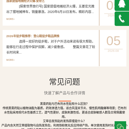
05
国家提倡地摊经济火爆-爱奇艺
[探索世界旅行号] 国家提倡地摊经济火爆，五菱宏光推
出了摆地摊神车，销量暴涨。2020年6月10日发布。精彩内容...
2026-08
QQ在
MORE+
线咨询
027-
05
2026年徒步鞋推荐：登山鞋徒步鞋品牌推
选择一双好的徒步鞋，对于户外活动来说有很大帮助，
888500
能够在行走过程中保护双脚，减少疲惫感。 整篇文章花了较
2026-08
长时间来...
MORE+
常见问题
快速了解产品与合作详情
黑膏药贴与巴布剂水性贴有什么区别？
传统黑膏药贴以植物油脂为基质，药效渗透力强，适合风湿关节炎、慢性肌肉酸痛等场景；巴布剂
水性贴采用现代水性基质工艺，透气性更好、皮肤刺激性低，更适合皮肤敏感人群及日常佩戴使
用。
艾草自发热贴的发热原理是什么？
产品内含天然艾草提取物与自热发热包，利用铁粉氧化反应持续产热，单次使用发热时长达8至12小