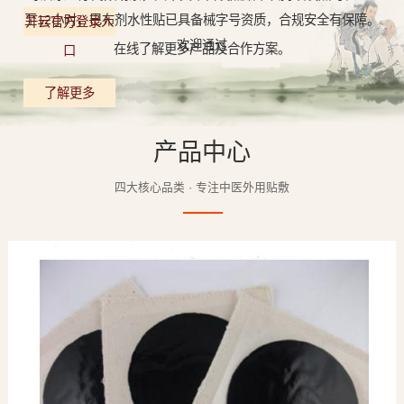
至12小时，巴布剂水性贴已具备械字号资质，合规安全有保障。
开云官方登录入
欢迎通过
在线了解更多产品及合作方案。
口
了解更多
产品中心
四大核心品类 · 专注中医外用贴敷