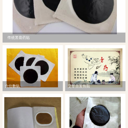
传统黑膏药贴
穴位敷贴
艾草自发热贴