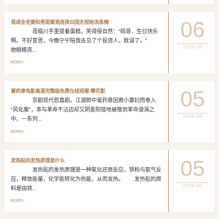
06
我成全老婆和男闺蜜我连夜出国无视她消息摘
周临川手里提着蛋糕，笑得很自然：“砚哥，生日快乐
啊。不好意思，今晚宁宁陪我去见了个投资人，耽误了。”
2026-08
她眼睛亮...
MORE+
05
膏药章电影高清完整版免费在线观看-樱花影
京剧现代悲喜剧。江湖郎中膏药章因救小寡妇而卷入
“风化案”，本与革命不沾边却又阴差阳错地被推到革命漩涡之
2026-08
中，一系列...
MORE+
05
发热贴的发热原理是什么
发热贴的发热原理是一种氧化还原反应，铁粉与氧气反
应，释放能量，化学能转化为热能，从而发热。 发热贴的原
2026-08
料是由铁...
MORE+