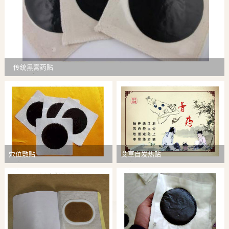
传统黑膏药贴
穴位敷贴
艾草自发热贴