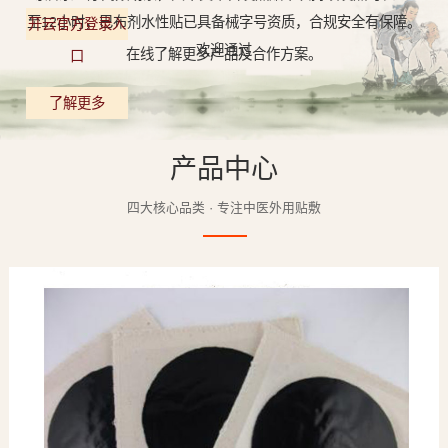
至12小时，巴布剂水性贴已具备械字号资质，合规安全有保障。
开云官方登录入
欢迎通过
在线了解更多产品及合作方案。
口
了解更多
产品中心
四大核心品类 · 专注中医外用贴敷