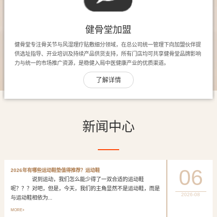
健骨堂加盟
健骨堂专注骨关节与风湿理疗贴敷细分领域，在总公司统一管理下向加盟伙伴提
供选址指导、开业培训及持续产品供货支持，所有门店均可共享健骨堂品牌影响
力与统一的市场推广资源，是稳健入局中医健康产业的优质渠道。
了解详情
新闻中心
06
2026年有哪些运动鞋垫值得推荐？运动鞋
说到运动，我们怎么能少得了一双合适的运动鞋
呢？？？对吧，但是，今天，我们的主角显然不是运动鞋，而是
2026-08
与运动鞋相依为...
MORE+