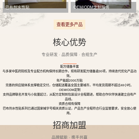
巴布剂水性贴
OEM/ODM定制服务
查看更多产品
核心优势
专业研发 · 品质保障 · 合规生产
配方储备丰富
与多家中医药院校及专业配方机构保持长期合作，现有研发配方储备逾30项，持续迭代优化产品功
效。
年产能超2000万贴
完善的供应链体系支撑稳定交付，仓储配送覆盖全国主要城市，平均发货周期不超过48小时。
OEM/ODM定制
支持品牌联名开发与小批量起订，从配方定制到包装设计全程跟进，帮助合作伙伴快速建立自有产
品线。
资质合规有保障
巴布剂水性贴系列已通过国家械字号相关资质认证，产品生产全程符合行业监管要求，安全放心使
用。
招商加盟
品牌赋能 · 携手共赢