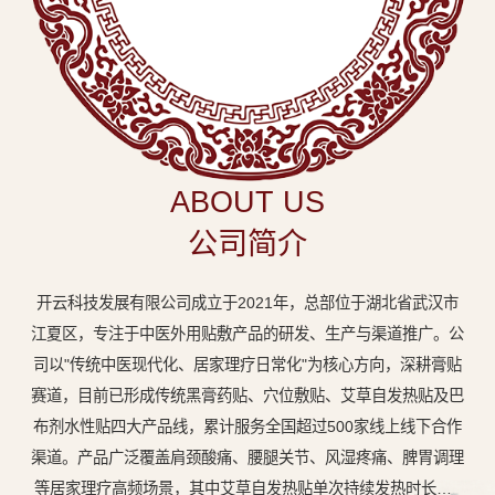
中
医
外
用
贴
敷
ABOUT US
专
公司简介
业
品
开云科技发展有限公司成立于2021年，总部位于湖北省武汉市
牌
江夏区，专注于中医外用贴敷产品的研发、生产与渠道推广。公
司以"传统中医现代化、居家理疗日常化"为核心方向，深耕膏贴
赛道，目前已形成传统黑膏药贴、穴位敷贴、艾草自发热贴及巴
布剂水性贴四大产品线，累计服务全国超过500家线上线下合作
渠道。产品广泛覆盖肩颈酸痛、腰腿关节、风湿疼痛、脾胃调理
等居家理疗高频场景，其中艾草自发热贴单次持续发热时长达8