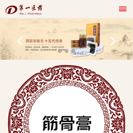
开
云
网
‹
›
页
版-
开
云
科
技
发
展
有
限
公
司