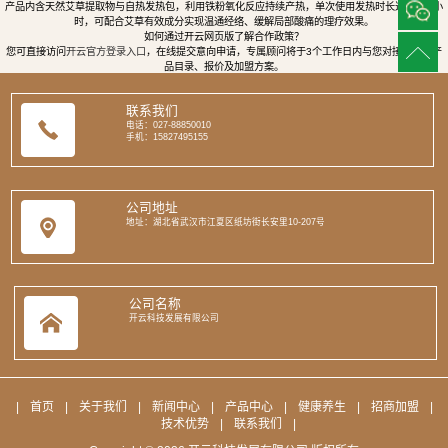
产品内含天然艾草提取物与自热发热包，利用铁粉氧化反应持续产热，单次使用发热时长达8至12小
时，可配合艾草有效成分实现温通经络、缓解局部酸痛的理疗效果。
如何通过开云网页版了解合作政策？
您可直接访问
开云官方登录入口
，在线提交意向申请，专属顾问将于3个工作日内与您对接，提供产
品目录、报价及加盟方案。
联系我们
电话：027-88850010
手机：15827495155
公司地址
地址：湖北省武汉市江夏区纸坊街长安里10-207号
公司名称
开云科技发展有限公司
|
首页
|
关于我们
|
新闻中心
|
产品中心
|
健康养生
|
招商加盟
|
技术优势
|
联系我们
|