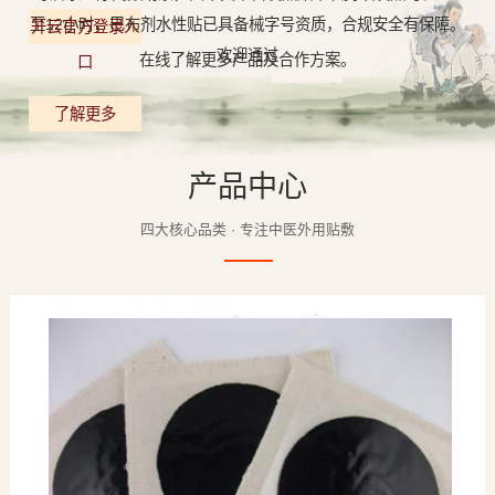
至12小时，巴布剂水性贴已具备械字号资质，合规安全有保障。
开云官方登录入
欢迎通过
在线了解更多产品及合作方案。
口
了解更多
产品中心
四大核心品类 · 专注中医外用贴敷