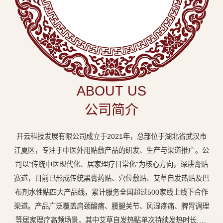
中
医
外
用
贴
敷
ABOUT US
专
公司简介
业
品
开云科技发展有限公司成立于2021年，总部位于湖北省武汉市
牌
江夏区，专注于中医外用贴敷产品的研发、生产与渠道推广。公
司以"传统中医现代化、居家理疗日常化"为核心方向，深耕膏贴
赛道，目前已形成传统黑膏药贴、穴位敷贴、艾草自发热贴及巴
布剂水性贴四大产品线，累计服务全国超过500家线上线下合作
渠道。产品广泛覆盖肩颈酸痛、腰腿关节、风湿疼痛、脾胃调理
等居家理疗高频场景，其中艾草自发热贴单次持续发热时长达8