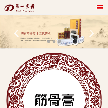
开
云
网
‹
›
页
版-
开
云
科
技
发
展
有
限
公
司