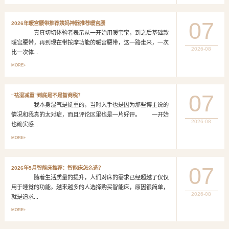
07
2026年暖宫腰带推荐姨妈神器推荐暖宫腰
真真切切体验者表示从一开始用暖宝宝，到之后基础款
暖宫腰带，再到现在带按摩功能的暖宫腰带，这一路走来，一次
2026-08
比一次体...
MORE+
07
“祛湿减重”到底是不是智商税？
我本身湿气是挺重的，当时入手也是因为那些博主说的
情况和我真的太对症，而且评论区里也是一片好评。 一开始
2026-08
也确实感...
MORE+
07
2026年5月智能床推荐：智能床怎么选？
随着生活质量的提升，人们对床的需求已经超越了仅仅
用于睡觉的功能。越来越多的人选择购买智能床，原因很简单，
2026-08
就是追求...
MORE+