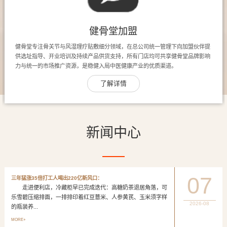
健骨堂加盟
健骨堂专注骨关节与风湿理疗贴敷细分领域，在总公司统一管理下向加盟伙伴提
供选址指导、开业培训及持续产品供货支持，所有门店均可共享健骨堂品牌影响
力与统一的市场推广资源，是稳健入局中医健康产业的优质渠道。
了解详情
新闻中心
07
三年猛涨35倍打工人喝出220亿新风口：
走进便利店，冷藏柜早已完成迭代：高糖奶茶退居角落，可
乐雪碧压缩排面，一排排印着红豆薏米、人参黄芪、玉米须字样
2026-08
的瓶装养...
MORE+