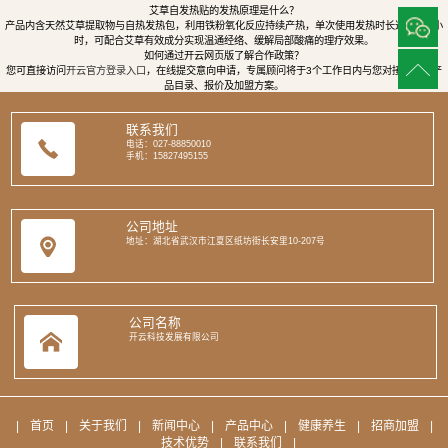
艾草自发热贴的发热原理是什么？
产品内含天然艾草提取物与自热发热包，利用铁粉氧化反应持续产热，单次使用发热时长达8至12小
时，可配合艾草有效成分实现温通经络、缓解局部酸痛的理疗效果。
如何通过开云网页版了解合作政策？
您可直接访问
开云官方登录入口
，在线提交意向申请，专属顾问将于3个工作日内与您对接，提供产
品目录、报价及加盟方案。
联系我们
电话：027-88850010
手机：15827495155
公司地址
地址：湖北省武汉市江夏区纸坊街长安里10-207号
公司名称
开云科技发展有限公司
|
首页
|
关于我们
|
新闻中心
|
产品中心
|
健康养生
|
招商加盟
|
技术优势
|
联系我们
|