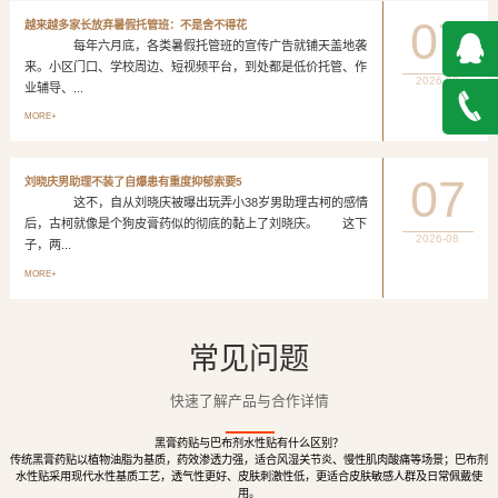
07
越来越多家长放弃暑假托管班：不是舍不得花
每年六月底，各类暑假托管班的宣传广告就铺天盖地袭
来。小区门口、学校周边、短视频平台，到处都是低价托管、作
2026-08
业辅导、...
QQ在
MORE+
线咨询
027-
07
刘晓庆男助理不装了自爆患有重度抑郁索要5
这不，自从刘晓庆被曝出玩弄小38岁男助理古柯的感情
888500
后，古柯就像是个狗皮膏药似的彻底的黏上了刘晓庆。 这下
2026-08
子，两...
MORE+
常见问题
快速了解产品与合作详情
黑膏药贴与巴布剂水性贴有什么区别？
传统黑膏药贴以植物油脂为基质，药效渗透力强，适合风湿关节炎、慢性肌肉酸痛等场景；巴布剂
水性贴采用现代水性基质工艺，透气性更好、皮肤刺激性低，更适合皮肤敏感人群及日常佩戴使
用。