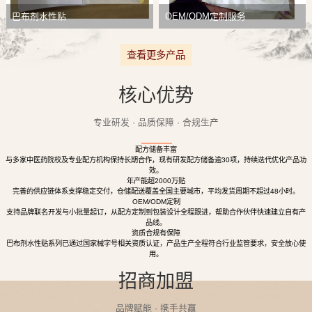
巴布剂水性贴
OEM/ODM定制服务
查看更多产品
核心优势
专业研发 · 品质保障 · 合规生产
配方储备丰富
与多家中医药院校及专业配方机构保持长期合作，现有研发配方储备逾30项，持续迭代优化产品功
效。
年产能超2000万贴
完善的供应链体系支撑稳定交付，仓储配送覆盖全国主要城市，平均发货周期不超过48小时。
OEM/ODM定制
支持品牌联名开发与小批量起订，从配方定制到包装设计全程跟进，帮助合作伙伴快速建立自有产
品线。
资质合规有保障
巴布剂水性贴系列已通过国家械字号相关资质认证，产品生产全程符合行业监管要求，安全放心使
用。
招商加盟
品牌赋能 · 携手共赢