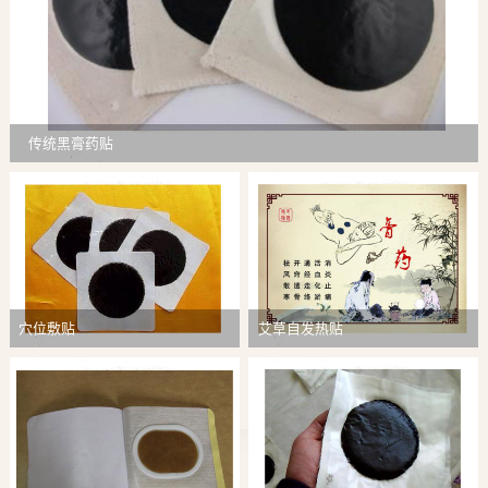
传统黑膏药贴
穴位敷贴
艾草自发热贴