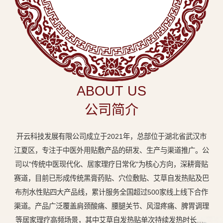
中
医
外
用
贴
敷
ABOUT US
专
公司简介
业
品
开云科技发展有限公司成立于2021年，总部位于湖北省武汉市
牌
江夏区，专注于中医外用贴敷产品的研发、生产与渠道推广。公
司以"传统中医现代化、居家理疗日常化"为核心方向，深耕膏贴
赛道，目前已形成传统黑膏药贴、穴位敷贴、艾草自发热贴及巴
布剂水性贴四大产品线，累计服务全国超过500家线上线下合作
渠道。产品广泛覆盖肩颈酸痛、腰腿关节、风湿疼痛、脾胃调理
等居家理疗高频场景，其中艾草自发热贴单次持续发热时长达8