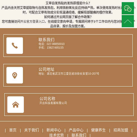
艾草自发热贴的发热原理是什么？
产品内含天然艾草提取物与自热发热包，利用铁粉氧化反应持续产热，单次使用发热时长达8至12小
时，可配合艾草有效成分实现温通经络、缓解局部酸痛的理疗效果。
如何通过开云网页版了解合作政策？
您可直接访问
开云官方登录入口
，在线提交意向申请，专属顾问将于3个工作日内与您对接，提供产
品目录、报价及加盟方案。
联系我们
电话：027-88850010
手机：15827495155
公司地址
地址：湖北省武汉市江夏区纸坊街长安里10-207号
公司名称
开云科技发展有限公司
|
首页
|
关于我们
|
新闻中心
|
产品中心
|
健康养生
|
招商加盟
|
技术优势
|
联系我们
|