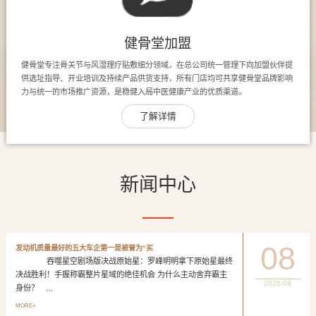
健骨堂加盟
健骨堂专注骨关节与风湿理疗贴敷细分领域，在总公司统一管理下向加盟伙伴提
供选址指导、开业培训及持续产品供货支持，所有门店均可共享健骨堂品牌影响
力与统一的市场推广资源，是稳健入局中医健康产业的优质渠道。
了解详情
新闻中心
08
发动机质量最好的五大车企第一是被誉为“买
吞噬星空剧场版决战原始星：罗峰明明拿下原始星最终
决战胜利！手握称霸整片星域的绝佳机会 为什么主动舍弃霸主
2026-08
身份？ ...
MORE+