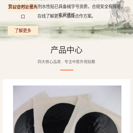
至12小时，巴布剂水性贴已具备械字号资质，合规安全有保障。
开云官方登录入
欢迎通过
在线了解更多产品及合作方案。
口
了解更多
产品中心
四大核心品类 · 专注中医外用贴敷