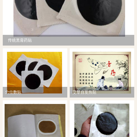
传统黑膏药贴
穴位敷贴
艾草自发热贴