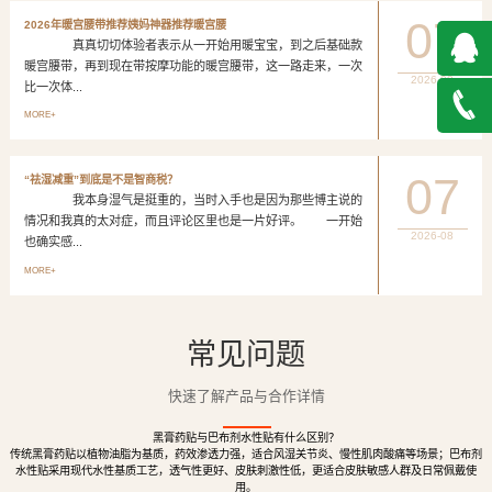
07
2026年暖宫腰带推荐姨妈神器推荐暖宫腰
真真切切体验者表示从一开始用暖宝宝，到之后基础款
暖宫腰带，再到现在带按摩功能的暖宫腰带，这一路走来，一次
2026-08
比一次体...
QQ在
MORE+
线咨询
027-
07
“祛湿减重”到底是不是智商税？
我本身湿气是挺重的，当时入手也是因为那些博主说的
888500
情况和我真的太对症，而且评论区里也是一片好评。 一开始
2026-08
也确实感...
MORE+
常见问题
快速了解产品与合作详情
黑膏药贴与巴布剂水性贴有什么区别？
传统黑膏药贴以植物油脂为基质，药效渗透力强，适合风湿关节炎、慢性肌肉酸痛等场景；巴布剂
水性贴采用现代水性基质工艺，透气性更好、皮肤刺激性低，更适合皮肤敏感人群及日常佩戴使
用。