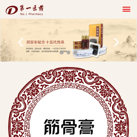
开
云
网
‹
›
页
版-
开
云
科
技
发
展
有
限
公
司