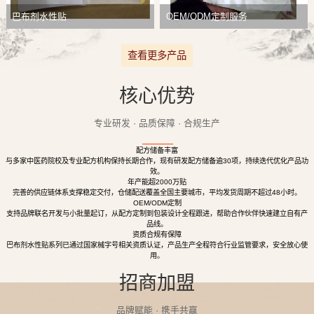
巴布剂水性贴
OEM/ODM定制服务
查看更多产品
核心优势
专业研发 · 品质保障 · 合规生产
配方储备丰富
与多家中医药院校及专业配方机构保持长期合作，现有研发配方储备逾30项，持续迭代优化产品功
效。
年产能超2000万贴
完善的供应链体系支撑稳定交付，仓储配送覆盖全国主要城市，平均发货周期不超过48小时。
OEM/ODM定制
支持品牌联名开发与小批量起订，从配方定制到包装设计全程跟进，帮助合作伙伴快速建立自有产
品线。
资质合规有保障
巴布剂水性贴系列已通过国家械字号相关资质认证，产品生产全程符合行业监管要求，安全放心使
用。
招商加盟
品牌赋能 · 携手共赢