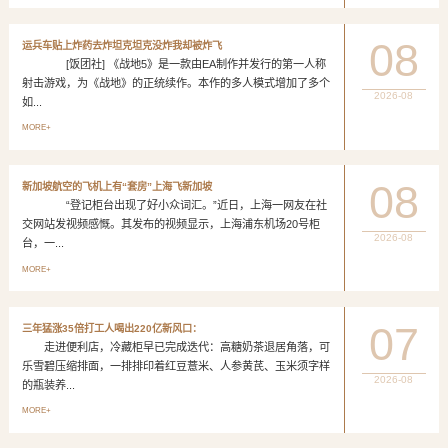
08
运兵车贴上炸药去炸坦克坦克没炸我却被炸飞
[饭团社] 《战地5》是一款由EA制作并发行的第一人称
射击游戏，为《战地》的正统续作。本作的多人模式增加了多个
2026-08
如...
MORE+
08
新加坡航空的飞机上有“套房”上海飞新加坡
“登记柜台出现了好小众词汇。”近日，上海一网友在社
交网站发视频感慨。其发布的视频显示，上海浦东机场20号柜
2026-08
台，一...
MORE+
07
三年猛涨35倍打工人喝出220亿新风口：
走进便利店，冷藏柜早已完成迭代：高糖奶茶退居角落，可
乐雪碧压缩排面，一排排印着红豆薏米、人参黄芪、玉米须字样
2026-08
的瓶装养...
MORE+