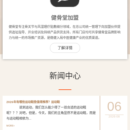
健骨堂加盟
健骨堂专注骨关节与风湿理疗贴敷细分领域，在总公司统一管理下向加盟伙伴提
供选址指导、开业培训及持续产品供货支持，所有门店均可共享健骨堂品牌影响
力与统一的市场推广资源，是稳健入局中医健康产业的优质渠道。
了解详情
新闻中心
06
2026年有哪些运动鞋垫值得推荐？运动鞋
说到运动，我们怎么能少得了一双合适的运动鞋
呢？？？对吧，但是，今天，我们的主角显然不是运动鞋，而是
2026-08
与运动鞋相依为...
MORE+