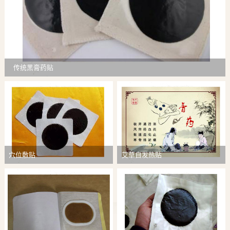
传统黑膏药贴
穴位敷贴
艾草自发热贴