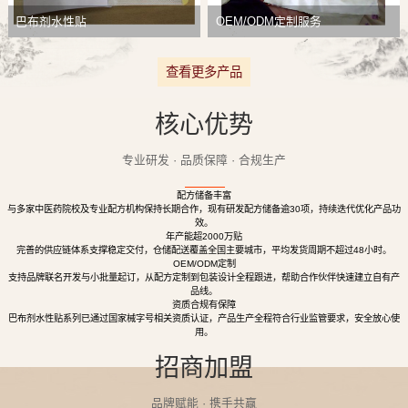
巴布剂水性贴
OEM/ODM定制服务
查看更多产品
核心优势
专业研发 · 品质保障 · 合规生产
配方储备丰富
与多家中医药院校及专业配方机构保持长期合作，现有研发配方储备逾30项，持续迭代优化产品功
效。
年产能超2000万贴
完善的供应链体系支撑稳定交付，仓储配送覆盖全国主要城市，平均发货周期不超过48小时。
OEM/ODM定制
支持品牌联名开发与小批量起订，从配方定制到包装设计全程跟进，帮助合作伙伴快速建立自有产
品线。
资质合规有保障
巴布剂水性贴系列已通过国家械字号相关资质认证，产品生产全程符合行业监管要求，安全放心使
用。
招商加盟
品牌赋能 · 携手共赢