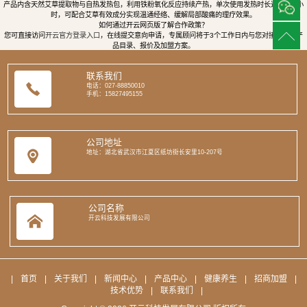
产品内含天然艾草提取物与自热发热包，利用铁粉氧化反应持续产热，单次使用发热时长达8至12小
时，可配合艾草有效成分实现温通经络、缓解局部酸痛的理疗效果。
如何通过开云网页版了解合作政策？
您可直接访问
开云官方登录入口
，在线提交意向申请，专属顾问将于3个工作日内与您对接，提供产
品目录、报价及加盟方案。
联系我们
电话：027-88850010
手机：15827495155
公司地址
地址：湖北省武汉市江夏区纸坊街长安里10-207号
公司名称
开云科技发展有限公司
|
首页
|
关于我们
|
新闻中心
|
产品中心
|
健康养生
|
招商加盟
|
技术优势
|
联系我们
|