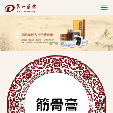
开
云
网
‹
›
页
版-
开
云
科
技
发
展
有
限
公
司