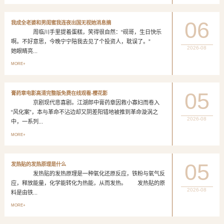
06
我成全老婆和男闺蜜我连夜出国无视她消息摘
周临川手里提着蛋糕，笑得很自然：“砚哥，生日快乐
啊。不好意思，今晚宁宁陪我去见了个投资人，耽误了。”
2026-08
她眼睛亮...
MORE+
05
膏药章电影高清完整版免费在线观看-樱花影
京剧现代悲喜剧。江湖郎中膏药章因救小寡妇而卷入
“风化案”，本与革命不沾边却又阴差阳错地被推到革命漩涡之
2026-08
中，一系列...
MORE+
05
发热贴的发热原理是什么
发热贴的发热原理是一种氧化还原反应，铁粉与氧气反
应，释放能量，化学能转化为热能，从而发热。 发热贴的原
2026-08
料是由铁...
MORE+