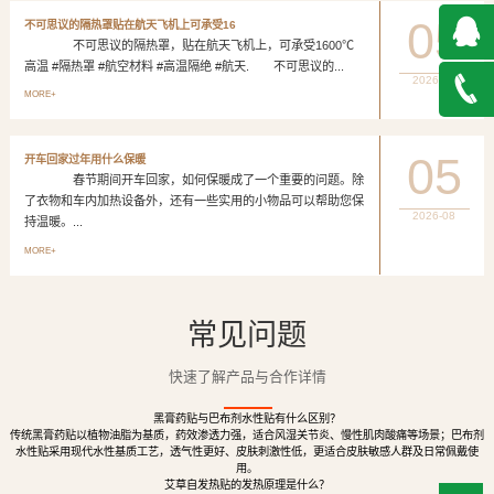
05
不可思议的隔热罩贴在航天飞机上可承受16
不可思议的隔热罩，贴在航天飞机上，可承受1600℃
高温 #隔热罩 #航空材料 #高温隔绝 #航天. 不可思议的...
2026-08
QQ在
MORE+
线咨询
027-
05
开车回家过年用什么保暖
春节期间开车回家，如何保暖成了一个重要的问题。除
888500
了衣物和车内加热设备外，还有一些实用的小物品可以帮助您保
2026-08
持温暖。...
MORE+
常见问题
快速了解产品与合作详情
黑膏药贴与巴布剂水性贴有什么区别？
传统黑膏药贴以植物油脂为基质，药效渗透力强，适合风湿关节炎、慢性肌肉酸痛等场景；巴布剂
水性贴采用现代水性基质工艺，透气性更好、皮肤刺激性低，更适合皮肤敏感人群及日常佩戴使
用。
艾草自发热贴的发热原理是什么？