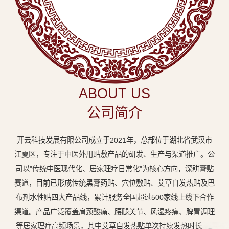
中
医
外
用
贴
敷
ABOUT US
专
公司简介
业
品
开云科技发展有限公司成立于2021年，总部位于湖北省武汉市
牌
江夏区，专注于中医外用贴敷产品的研发、生产与渠道推广。公
司以"传统中医现代化、居家理疗日常化"为核心方向，深耕膏贴
赛道，目前已形成传统黑膏药贴、穴位敷贴、艾草自发热贴及巴
布剂水性贴四大产品线，累计服务全国超过500家线上线下合作
渠道。产品广泛覆盖肩颈酸痛、腰腿关节、风湿疼痛、脾胃调理
等居家理疗高频场景，其中艾草自发热贴单次持续发热时长达8