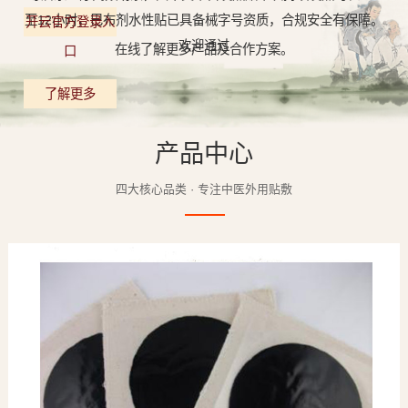
至12小时，巴布剂水性贴已具备械字号资质，合规安全有保障。
开云官方登录入
欢迎通过
在线了解更多产品及合作方案。
口
了解更多
产品中心
四大核心品类 · 专注中医外用贴敷