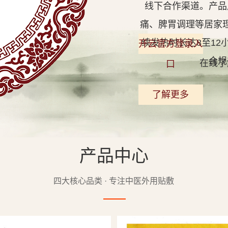
线下合作渠道。产品
痛、脾胃调理等居家
续发热时长达8至1
开云官方登录入
合规
在线了
口
了解更多
产品中心
查看详情
四大核心品类 · 专注中医外用贴敷