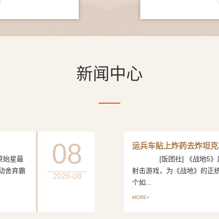
新闻中心
08
运兵车贴上炸药去炸坦克
始星最
[饭团社] 《战地5》是
动舍弃霸
射击游戏，为《战地》的正
2026-08
个如...
MORE+