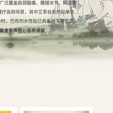
广泛覆盖肩颈酸痛、腰腿关节、风湿疼
理疗高频场景，其中艾草自发热贴单次持
2小时，巴布剂水性贴已具备械字号资质，
安全有保障。欢迎通过
解更多产品及合作方案。
查看详情