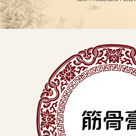
展
有
限
公
司
中
医
外
用