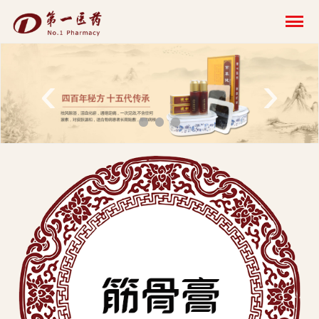
开
云
网
‹
›
页
版-
开
云
科
技
发
展
有
限
公
司