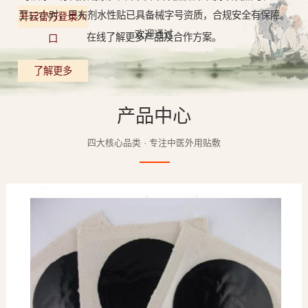
至12小时，巴布剂水性贴已具备械字号资质，合规安全有保障。
开云官方登录入
欢迎通过
在线了解更多产品及合作方案。
口
了解更多
产品中心
四大核心品类 · 专注中医外用贴敷