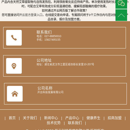
产品内含天然艾草提取物与自热发热包，利用铁粉氧化反应持续产热，单次使用发热时长达8至12小
时，可配合艾草有效成分实现温通经络、缓解局部酸痛的理疗效果。
如何通过开云网页版了解合作政策？
您可直接访问
开云官方登录入口
，在线提交意向申请，专属顾问将于3个工作日内与您对接，提供产
品目录、报价及加盟方案。
联系我们
电话：027-88850010
手机：15827495155
公司地址
地址：湖北省武汉市江夏区纸坊街长安里10-207号
公司名称
开云科技发展有限公司
|
首页
|
关于我们
|
新闻中心
|
产品中心
|
健康养生
|
招商加盟
|
技术优势
|
联系我们
|