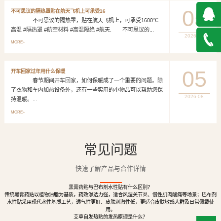
05
不可思议的隔热罩贴在航天飞机上可承受16
不可思议的隔热罩，贴在航天飞机上，可承受1600℃
高温 #隔热罩 #航空材料 #高温隔绝 #航天. 不可思议的...
2026-08
QQ在
MORE+
线咨询
027-
05
开车回家过年用什么保暖
春节期间开车回家，如何保暖成了一个重要的问题。除
888500
了衣物和车内加热设备外，还有一些实用的小物品可以帮助您保
2026-08
持温暖。...
MORE+
常见问题
快速了解产品与合作详情
黑膏药贴与巴布剂水性贴有什么区别？
传统黑膏药贴以植物油脂为基质，药效渗透力强，适合风湿关节炎、慢性肌肉酸痛等场景；巴布剂
水性贴采用现代水性基质工艺，透气性更好、皮肤刺激性低，更适合皮肤敏感人群及日常佩戴使
用。
艾草自发热贴的发热原理是什么？