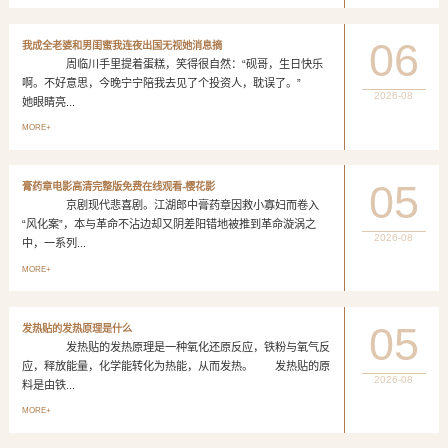
06
我成全老婆和男闺蜜我连夜出国无视她消息摘
周临川手里提着蛋糕，笑得很自然：“砚哥，生日快乐
啊。不好意思，今晚宁宁陪我去见了个投资人，耽误了。”
2026-08
她眼睛亮...
MORE+
05
膏药章电影高清完整版免费在线观看-樱花影
京剧现代悲喜剧。江湖郎中膏药章因救小寡妇而卷入
“风化案”，本与革命不沾边却又阴差阳错地被推到革命漩涡之
2026-08
中，一系列...
MORE+
05
发热贴的发热原理是什么
发热贴的发热原理是一种氧化还原反应，铁粉与氧气反
应，释放能量，化学能转化为热能，从而发热。 发热贴的原
2026-08
料是由铁...
MORE+