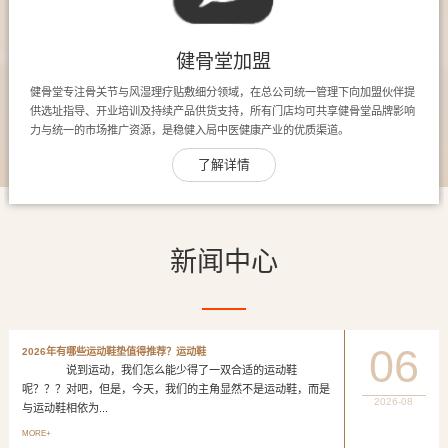
健骨堂加盟
健骨堂专注骨关节与风湿理疗贴敷细分领域，在总公司统一管理下向加盟伙伴提
供选址指导、开业培训及持续产品供货支持，所有门店均可共享健骨堂品牌影响
力与统一的市场推广资源，是稳健入局中医健康产业的优质渠道。
了解详情
新闻中心
06
2026年有哪些运动鞋垫值得推荐？运动鞋
说到运动，我们怎么能少得了一双合适的运动鞋
呢？？？对吧，但是，今天，我们的主角显然不是运动鞋，而是
2026-08
与运动鞋相依为...
MORE+