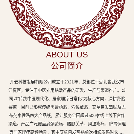
中
医
外
用
贴
敷
ABOUT US
专
公司简介
业
品
开云科技发展有限公司成立于2021年，总部位于湖北省武汉市
牌
江夏区，专注于中医外用贴敷产品的研发、生产与渠道推广。公
司以"传统中医现代化、居家理疗日常化"为核心方向，深耕膏贴
赛道，目前已形成传统黑膏药贴、穴位敷贴、艾草自发热贴及巴
布剂水性贴四大产品线，累计服务全国超过500家线上线下合作
渠道。产品广泛覆盖肩颈酸痛、腰腿关节、风湿疼痛、脾胃调理
等居家理疗高频场景，其中艾草自发热贴单次持续发热时长达8