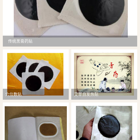
传统黑膏药贴
穴位敷贴
艾草自发热贴