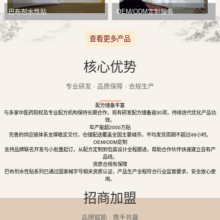
巴布剂水性贴
OEM/ODM定制服务
查看更多产品
核心优势
专业研发 · 品质保障 · 合规生产
配方储备丰富
与多家中医药院校及专业配方机构保持长期合作，现有研发配方储备逾30项，持续迭代优化产品功
效。
年产能超2000万贴
完善的供应链体系支撑稳定交付，仓储配送覆盖全国主要城市，平均发货周期不超过48小时。
OEM/ODM定制
支持品牌联名开发与小批量起订，从配方定制到包装设计全程跟进，帮助合作伙伴快速建立自有产
品线。
资质合规有保障
巴布剂水性贴系列已通过国家械字号相关资质认证，产品生产全程符合行业监管要求，安全放心使
用。
招商加盟
品牌赋能 · 携手共赢