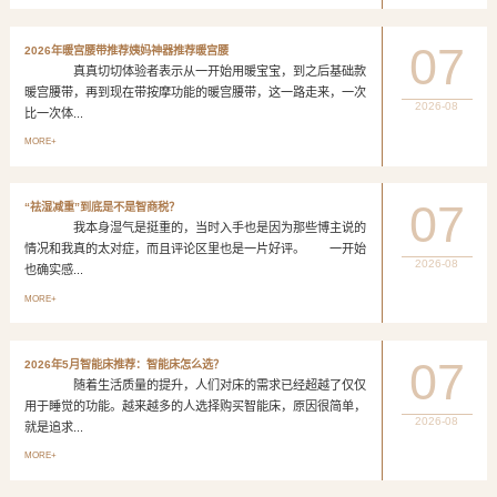
07
2026年暖宫腰带推荐姨妈神器推荐暖宫腰
真真切切体验者表示从一开始用暖宝宝，到之后基础款
暖宫腰带，再到现在带按摩功能的暖宫腰带，这一路走来，一次
2026-08
比一次体...
MORE+
07
“祛湿减重”到底是不是智商税？
我本身湿气是挺重的，当时入手也是因为那些博主说的
情况和我真的太对症，而且评论区里也是一片好评。 一开始
2026-08
也确实感...
MORE+
07
2026年5月智能床推荐：智能床怎么选？
随着生活质量的提升，人们对床的需求已经超越了仅仅
用于睡觉的功能。越来越多的人选择购买智能床，原因很简单，
2026-08
就是追求...
MORE+