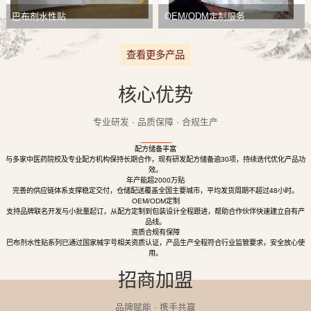
巴布剂水性贴
OEM/ODM定制服务
查看更多产品
核心优势
专业研发 · 品质保障 · 合规生产
配方储备丰富
与多家中医药院校及专业配方机构保持长期合作，现有研发配方储备逾30项，持续迭代优化产品功
效。
年产能超2000万贴
完善的供应链体系支撑稳定交付，仓储配送覆盖全国主要城市，平均发货周期不超过48小时。
OEM/ODM定制
支持品牌联名开发与小批量起订，从配方定制到包装设计全程跟进，帮助合作伙伴快速建立自有产
品线。
资质合规有保障
巴布剂水性贴系列已通过国家械字号相关资质认证，产品生产全程符合行业监管要求，安全放心使
用。
招商加盟
品牌赋能 · 携手共赢