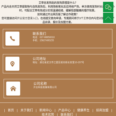
艾草自发热贴的发热原理是什么？
产品内含天然艾草提取物与自热发热包，利用铁粉氧化反应持续产热，单次使用发热时长达8至12小
时，可配合艾草有效成分实现温通经络、缓解局部酸痛的理疗效果。
如何通过开云网页版了解合作政策？
您可直接访问
开云官方登录入口
，在线提交意向申请，专属顾问将于3个工作日内与您对接，提供产
品目录、报价及加盟方案。
联系我们
电话：027-88850010
手机：15827495155
公司地址
地址：湖北省武汉市江夏区纸坊街长安里10-207号
公司名称
开云科技发展有限公司
|
首页
|
关于我们
|
新闻中心
|
产品中心
|
健康养生
|
招商加盟
|
技术优势
|
联系我们
|