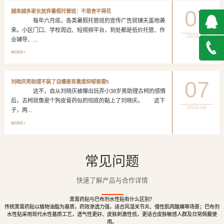
07
越来越多家长放弃暑假托管班：不是舍不得花
每年六月底，各类暑假托管班的宣传广告就铺天盖地袭
来。小区门口、学校周边、短视频平台，到处都是低价托管、作
2026-08
业辅导、...
QQ在
MORE+
线咨询
027-
07
刘晓庆男助理不装了自爆患有重度抑郁索要5
这不，自从刘晓庆被曝出玩弄小38岁男助理古柯的感情
888500
后，古柯就像是个狗皮膏药似的彻底的黏上了刘晓庆。 这下
2026-08
子，两...
MORE+
常见问题
快速了解产品与合作详情
黑膏药贴与巴布剂水性贴有什么区别？
传统黑膏药贴以植物油脂为基质，药效渗透力强，适合风湿关节炎、慢性肌肉酸痛等场景；巴布剂
水性贴采用现代水性基质工艺，透气性更好、皮肤刺激性低，更适合皮肤敏感人群及日常佩戴使
用。