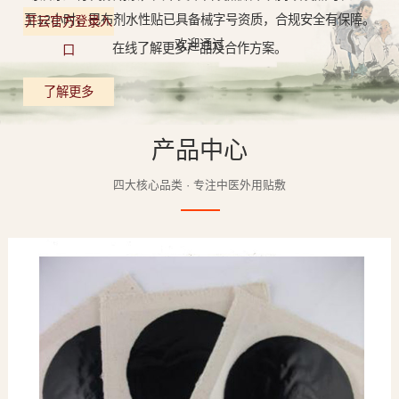
至12小时，巴布剂水性贴已具备械字号资质，合规安全有保障。
开云官方登录入
欢迎通过
在线了解更多产品及合作方案。
口
了解更多
产品中心
四大核心品类 · 专注中医外用贴敷