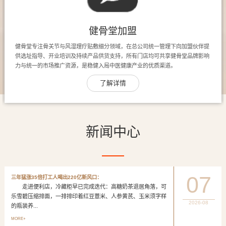
健骨堂加盟
健骨堂专注骨关节与风湿理疗贴敷细分领域，在总公司统一管理下向加盟伙伴提
供选址指导、开业培训及持续产品供货支持，所有门店均可共享健骨堂品牌影响
力与统一的市场推广资源，是稳健入局中医健康产业的优质渠道。
了解详情
新闻中心
07
三年猛涨35倍打工人喝出220亿新风口：
走进便利店，冷藏柜早已完成迭代：高糖奶茶退居角落，可
乐雪碧压缩排面，一排排印着红豆薏米、人参黄芪、玉米须字样
2026-08
的瓶装养...
MORE+