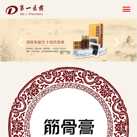
开
云
网
‹
›
页
版-
开
云
科
技
发
展
有
限
公
司