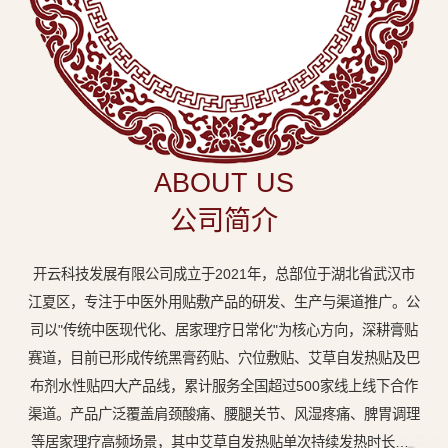
中
医
外
用
贴
敷
ABOUT US
专
公司简介
业
品
开云科技发展有限公司成立于2021年，总部位于湖北省武汉市
牌
江夏区，专注于中医外用贴敷产品的研发、生产与渠道推广。公
司以"传统中医现代化、居家理疗日常化"为核心方向，深耕膏贴
赛道，目前已形成传统黑膏药贴、穴位敷贴、艾草自发热贴及巴
布剂水性贴四大产品线，累计服务全国超过500家线上线下合作
渠道。产品广泛覆盖肩颈酸痛、腰腿关节、风湿疼痛、脾胃调理
等居家理疗高频场景，其中艾草自发热贴单次持续发热时长达8