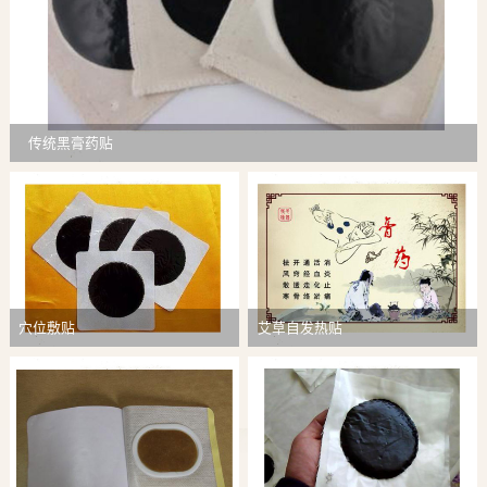
传统黑膏药贴
穴位敷贴
艾草自发热贴