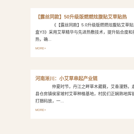
【露丝同款】50升级版燃燃炫腹贴艾草贴热
《【露丝同款】5.0升级版燃燃炫腹贴艾草贴热
盒Y3》采用艾草精华与先进热敷技术，提升贴合度和
热，确...
MORE+
河南淅川：小艾草串起产业链
仲夏时节，丹江之畔草木葳蕤，艾香漫野。走
县仓房镇侯家坡村艾草种植基地，村民们正娴熟地挥
打捆码放，一...
MORE+