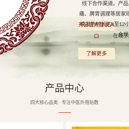
线下合作渠道。产品
痛、脾胃调理等居家
续发热时长达8至1
开云官方登录入
合规
在线了
口
了解更多
产品中心
查看详情
四大核心品类 · 专注中医外用贴敷