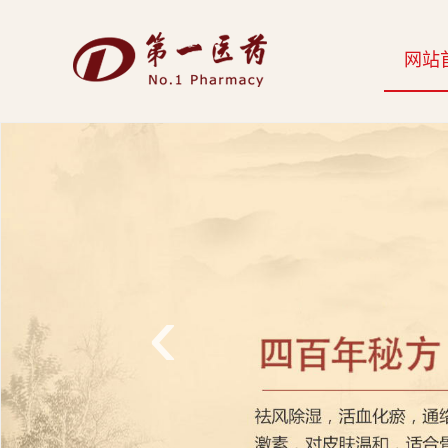
开
网站
云
网
页
版-
开
云
‹
科
技
发