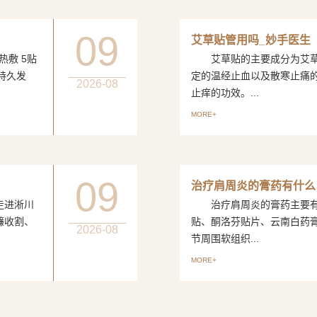
09
艾草贴管用吗_妙手医生
敷 5贴
艾草贴的主要成分为艾草
持久发
定的温经止血以及散寒止痛
2026-08
止痒的功效。...
MORE+
09
治疗肩周炎的膏药有什么
进淅川
治疗肩周炎的膏药主要有
镰收割、
贴、酮洛芬贴片、云南白药
2026-08
节周围软组织...
MORE+