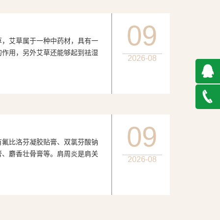
09
，艾草属于一种中药材，具有一
的作用，另外艾草还能够起到祛湿
2026-08
QQ在
线咨询
027-
09
氟比洛芬凝胶贴膏、双氯芬酸钠
888500
膏、麝香壮骨膏等。肩周炎是肩关
2026-08