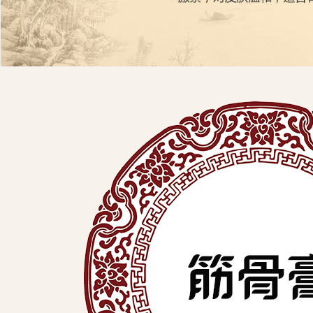
展
有
限
公
司
中
医
外
用