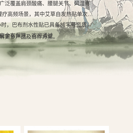
广泛覆盖肩颈酸痛、腰腿关节、风湿疼
理疗高频场景，其中艾草自发热贴单次持
2小时，巴布剂水性贴已具备械字号资质，
安全有保障。欢迎通过
解更多产品及合作方案。
查看详情