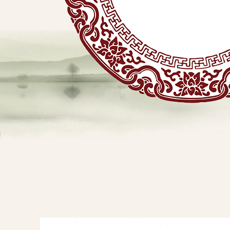
贴
敷
专
业
品
查看详情
牌