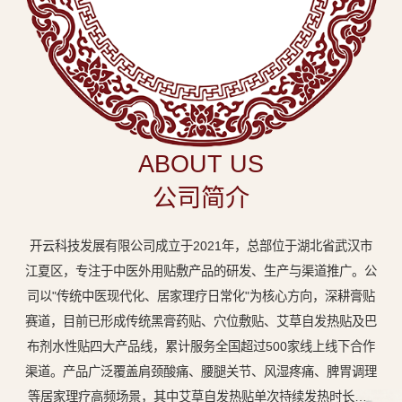
中
医
外
用
贴
敷
ABOUT US
专
公司简介
业
品
开云科技发展有限公司成立于2021年，总部位于湖北省武汉市
牌
江夏区，专注于中医外用贴敷产品的研发、生产与渠道推广。公
司以"传统中医现代化、居家理疗日常化"为核心方向，深耕膏贴
赛道，目前已形成传统黑膏药贴、穴位敷贴、艾草自发热贴及巴
布剂水性贴四大产品线，累计服务全国超过500家线上线下合作
渠道。产品广泛覆盖肩颈酸痛、腰腿关节、风湿疼痛、脾胃调理
等居家理疗高频场景，其中艾草自发热贴单次持续发热时长达8