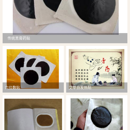
传统黑膏药贴
穴位敷贴
艾草自发热贴