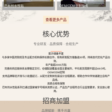
巴布剂水性贴
OEM/ODM定制服务
查看更多产品
核心优势
专业研发 · 品质保障 · 合规生产
配方储备丰富
与多家中医药院校及专业配方机构保持长期合作，现有研发配方储备逾30项，持续迭代优化产品功
效。
年产能超2000万贴
完善的供应链体系支撑稳定交付，仓储配送覆盖全国主要城市，平均发货周期不超过48小时。
OEM/ODM定制
支持品牌联名开发与小批量起订，从配方定制到包装设计全程跟进，帮助合作伙伴快速建立自有产
品线。
资质合规有保障
巴布剂水性贴系列已通过国家械字号相关资质认证，产品生产全程符合行业监管要求，安全放心使
用。
招商加盟
品牌赋能 · 携手共赢