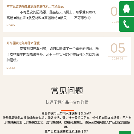
05
不可思议的隔热罩贴在航天飞机上可承受16
不可思议的隔热罩，贴在航天飞机上，可承受1600℃
高温 #隔热罩 #航空材料 #高温隔绝 #航天. 不可思议的...
2026-08
QQ在
MORE+
线咨询
027-
05
开车回家过年用什么保暖
春节期间开车回家，如何保暖成了一个重要的问题。除
888500
了衣物和车内加热设备外，还有一些实用的小物品可以帮助您保
2026-08
持温暖。...
MORE+
常见问题
快速了解产品与合作详情
黑膏药贴与巴布剂水性贴有什么区别？
传统黑膏药贴以植物油脂为基质，药效渗透力强，适合风湿关节炎、慢性肌肉酸痛等场景；巴布剂
水性贴采用现代水性基质工艺，透气性更好、皮肤刺激性低，更适合皮肤敏感人群及日常佩戴使
用。
艾草自发热贴的发热原理是什么？