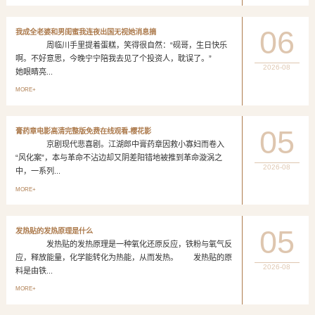
06
我成全老婆和男闺蜜我连夜出国无视她消息摘
周临川手里提着蛋糕，笑得很自然：“砚哥，生日快乐
啊。不好意思，今晚宁宁陪我去见了个投资人，耽误了。”
2026-08
她眼睛亮...
MORE+
05
膏药章电影高清完整版免费在线观看-樱花影
京剧现代悲喜剧。江湖郎中膏药章因救小寡妇而卷入
“风化案”，本与革命不沾边却又阴差阳错地被推到革命漩涡之
2026-08
中，一系列...
MORE+
05
发热贴的发热原理是什么
发热贴的发热原理是一种氧化还原反应，铁粉与氧气反
应，释放能量，化学能转化为热能，从而发热。 发热贴的原
2026-08
料是由铁...
MORE+