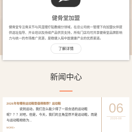
健骨堂加盟
健骨堂专注骨关节与风湿理疗贴敷细分领域，在总公司统一管理下向加盟伙伴提
供选址指导、开业培训及持续产品供货支持，所有门店均可共享健骨堂品牌影响
力与统一的市场推广资源，是稳健入局中医健康产业的优质渠道。
了解详情
新闻中心
06
2026年有哪些运动鞋垫值得推荐？运动鞋
说到运动，我们怎么能少得了一双合适的运动鞋
呢？？？对吧，但是，今天，我们的主角显然不是运动鞋，而是
2026-08
与运动鞋相依为...
MORE+