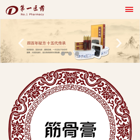
开
云
网
‹
›
页
版-
开
云
科
技
发
展
有
限
公
司