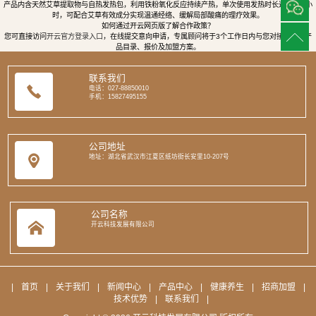
产品内含天然艾草提取物与自热发热包，利用铁粉氧化反应持续产热，单次使用发热时长达8至12小
时，可配合艾草有效成分实现温通经络、缓解局部酸痛的理疗效果。
如何通过开云网页版了解合作政策？
您可直接访问
开云官方登录入口
，在线提交意向申请，专属顾问将于3个工作日内与您对接，提供产
品目录、报价及加盟方案。
联系我们
电话：027-88850010
手机：15827495155
公司地址
地址：湖北省武汉市江夏区纸坊街长安里10-207号
公司名称
开云科技发展有限公司
|
首页
|
关于我们
|
新闻中心
|
产品中心
|
健康养生
|
招商加盟
|
技术优势
|
联系我们
|