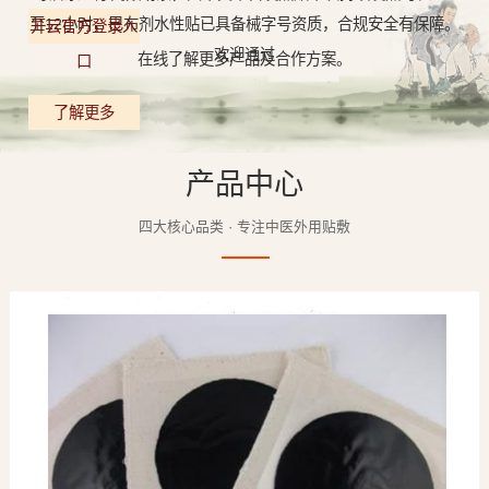
至12小时，巴布剂水性贴已具备械字号资质，合规安全有保障。
开云官方登录入
欢迎通过
在线了解更多产品及合作方案。
口
了解更多
产品中心
四大核心品类 · 专注中医外用贴敷