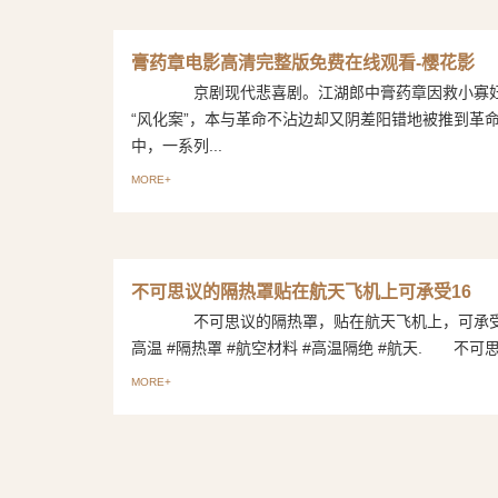
膏药章电影高清完整版免费在线观看-樱花影
京剧现代悲喜剧。江湖郎中膏药章因救小寡妇
“风化案”，本与革命不沾边却又阴差阳错地被推到革
中，一系列...
MORE+
不可思议的隔热罩贴在航天飞机上可承受16
不可思议的隔热罩，贴在航天飞机上，可承受1
高温 #隔热罩 #航空材料 #高温隔绝 #航天. 不可思议
MORE+