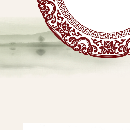
贴
敷
专
业
品
查看详情
牌