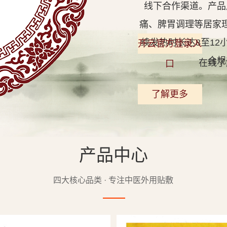
线下合作渠道。产品
痛、脾胃调理等居家
续发热时长达8至1
开云官方登录入
合规
在线了
口
了解更多
产品中心
查看详情
四大核心品类 · 专注中医外用贴敷