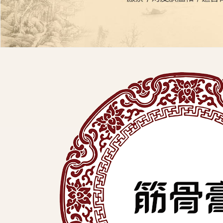
展
有
限
公
司
中
医
外
用