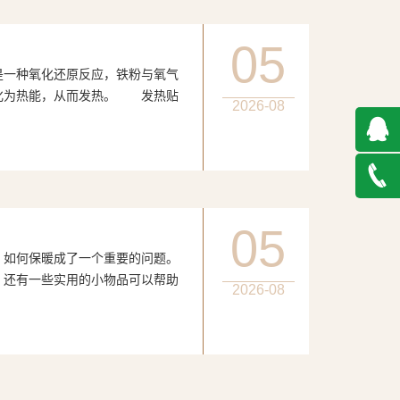
05
种氧化还原反应，铁粉与氧气
化为热能，从而发热。 发热贴
2026-08
QQ在
线咨询
027-
05
何保暖成了一个重要的问题。
888500
，还有一些实用的小物品可以帮助
2026-08