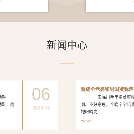
新闻中心
06
我成全老婆和男闺蜜我连
动鞋
周临川手里提着蛋糕，笑
动鞋，而
啊。不好意思，今晚宁宁陪
2026-08
她眼睛亮...
MORE+