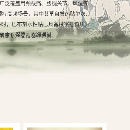
广泛覆盖肩颈酸痛、腰腿关节、风湿疼
理疗高频场景，其中艾草自发热贴单次持
2小时，巴布剂水性贴已具备械字号资质，
安全有保障。欢迎通过
解更多产品及合作方案。
查看详情