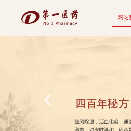
开
网站
云
网
页
版-
开
云
‹
科
技
发