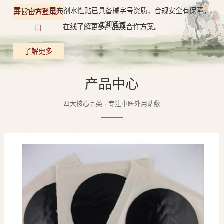
至12小时，巴布剂水性贴已具备械字号资质，合规安全有保障。
开云官方登录入
欢迎通过
在线了解更多产品及合作方案。
口
了解更多
产品中心
四大核心品类 · 专注中医外用贴敷