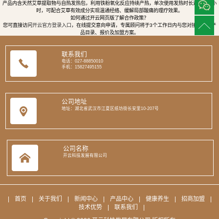
产品内含天然艾草提取物与自热发热包，利用铁粉氧化反应持续产热，单次使用发热时长达8至12小
时，可配合艾草有效成分实现温通经络、缓解局部酸痛的理疗效果。
如何通过开云网页版了解合作政策？
您可直接访问
开云官方登录入口
，在线提交意向申请，专属顾问将于3个工作日内与您对接，提供产
品目录、报价及加盟方案。
联系我们
电话：027-88850010
手机：15827495155
公司地址
地址：湖北省武汉市江夏区纸坊街长安里10-207号
公司名称
开云科技发展有限公司
|
首页
|
关于我们
|
新闻中心
|
产品中心
|
健康养生
|
招商加盟
|
技术优势
|
联系我们
|