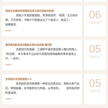
06
我成全老婆和男闺蜜我连夜出国无视她消息摘
周临川手里提着蛋糕，笑得很自然：“砚哥，生日快乐
啊。不好意思，今晚宁宁陪我去见了个投资人，耽误了。”
2026-08
她眼睛亮...
MORE+
05
膏药章电影高清完整版免费在线观看-樱花影
京剧现代悲喜剧。江湖郎中膏药章因救小寡妇而卷入
“风化案”，本与革命不沾边却又阴差阳错地被推到革命漩涡之
2026-08
中，一系列...
MORE+
05
发热贴的发热原理是什么
发热贴的发热原理是一种氧化还原反应，铁粉与氧气反
应，释放能量，化学能转化为热能，从而发热。 发热贴的原
2026-08
料是由铁...
MORE+