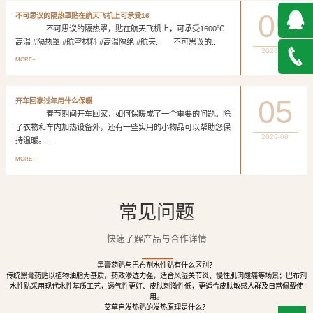
05
不可思议的隔热罩贴在航天飞机上可承受16
不可思议的隔热罩，贴在航天飞机上，可承受1600℃
高温 #隔热罩 #航空材料 #高温隔绝 #航天. 不可思议的...
2026-08
QQ在
MORE+
线咨询
027-
05
开车回家过年用什么保暖
春节期间开车回家，如何保暖成了一个重要的问题。除
888500
了衣物和车内加热设备外，还有一些实用的小物品可以帮助您保
2026-08
持温暖。...
MORE+
常见问题
快速了解产品与合作详情
黑膏药贴与巴布剂水性贴有什么区别？
传统黑膏药贴以植物油脂为基质，药效渗透力强，适合风湿关节炎、慢性肌肉酸痛等场景；巴布剂
水性贴采用现代水性基质工艺，透气性更好、皮肤刺激性低，更适合皮肤敏感人群及日常佩戴使
用。
艾草自发热贴的发热原理是什么？