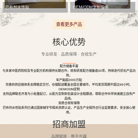
巴布剂水性贴
OEM/ODM定制服务
查看更多产品
核心优势
专业研发 · 品质保障 · 合规生产
配方储备丰富
与多家中医药院校及专业配方机构保持长期合作，现有研发配方储备逾30项，持续迭代优化产品功
效。
年产能超2000万贴
完善的供应链体系支撑稳定交付，仓储配送覆盖全国主要城市，平均发货周期不超过48小时。
OEM/ODM定制
支持品牌联名开发与小批量起订，从配方定制到包装设计全程跟进，帮助合作伙伴快速建立自有产
品线。
资质合规有保障
巴布剂水性贴系列已通过国家械字号相关资质认证，产品生产全程符合行业监管要求，安全放心使
用。
招商加盟
品牌赋能 · 携手共赢