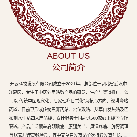
中
医
外
用
贴
敷
ABOUT US
专
公司简介
业
品
开云科技发展有限公司成立于2021年，总部位于湖北省武汉市
牌
江夏区，专注于中医外用贴敷产品的研发、生产与渠道推广。公
司以"传统中医现代化、居家理疗日常化"为核心方向，深耕膏贴
赛道，目前已形成传统黑膏药贴、穴位敷贴、艾草自发热贴及巴
布剂水性贴四大产品线，累计服务全国超过500家线上线下合作
渠道。产品广泛覆盖肩颈酸痛、腰腿关节、风湿疼痛、脾胃调理
等居家理疗高频场景，其中艾草自发热贴单次持续发热时长达8