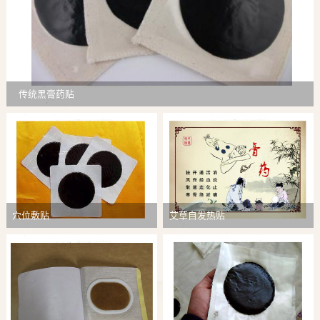
传统黑膏药贴
穴位敷贴
艾草自发热贴