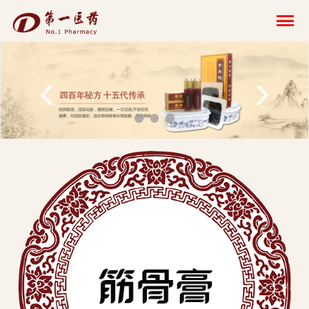
开
云
网
‹
›
页
版-
开
云
科
技
发
展
有
限
公
司