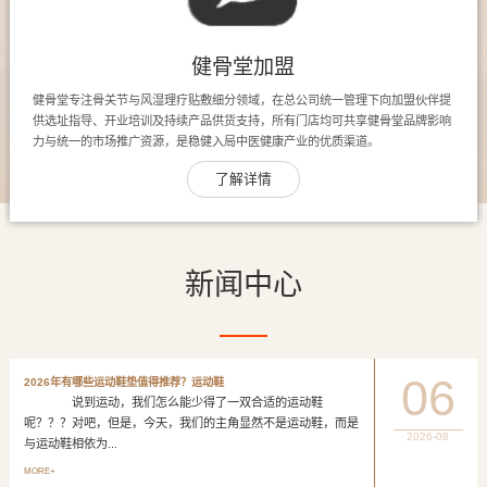
健骨堂加盟
健骨堂专注骨关节与风湿理疗贴敷细分领域，在总公司统一管理下向加盟伙伴提
供选址指导、开业培训及持续产品供货支持，所有门店均可共享健骨堂品牌影响
力与统一的市场推广资源，是稳健入局中医健康产业的优质渠道。
了解详情
新闻中心
06
2026年有哪些运动鞋垫值得推荐？运动鞋
说到运动，我们怎么能少得了一双合适的运动鞋
呢？？？对吧，但是，今天，我们的主角显然不是运动鞋，而是
2026-08
与运动鞋相依为...
MORE+