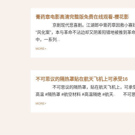
膏药章电影高清完整版免费在线观看-樱花影
京剧现代悲喜剧。江湖郎中膏药章因救小寡妇
“风化案”，本与革命不沾边却又阴差阳错地被推到革
中，一系列...
MORE+
不可思议的隔热罩贴在航天飞机上可承受16
不可思议的隔热罩，贴在航天飞机上，可承受1
高温 #隔热罩 #航空材料 #高温隔绝 #航天. 不可思议
MORE+