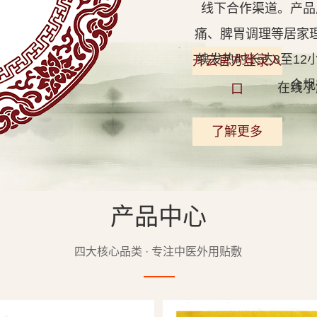
线下合作渠道。产品
痛、脾胃调理等居家
续发热时长达8至1
开云官方登录入
合规
在线了
口
了解更多
产品中心
查看详情
四大核心品类 · 专注中医外用贴敷