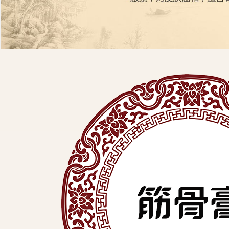
展
有
限
公
司
中
医
外
用