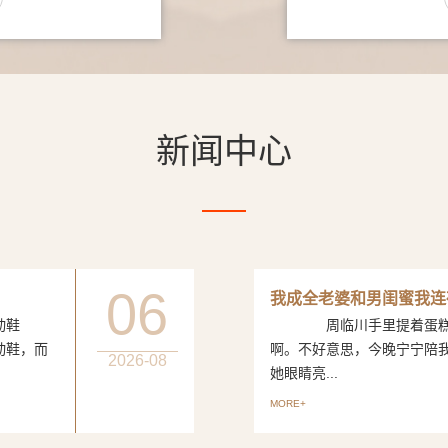
新闻中心
06
我成全老婆和男闺蜜我连
动鞋
周临川手里提着蛋糕，笑
动鞋，而
啊。不好意思，今晚宁宁陪
2026-08
她眼睛亮...
MORE+