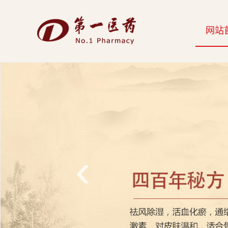
开
网站
云
网
页
版-
开
云
‹
科
技
发