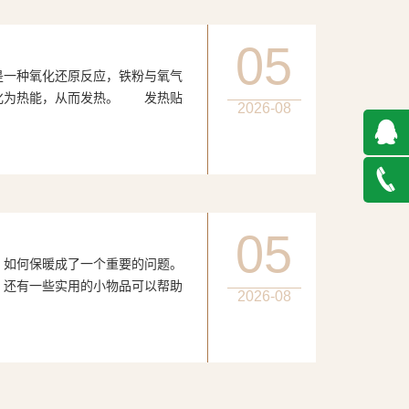
05
种氧化还原反应，铁粉与氧气
化为热能，从而发热。 发热贴
2026-08
QQ在
线咨询
027-
05
何保暖成了一个重要的问题。
888500
，还有一些实用的小物品可以帮助
2026-08