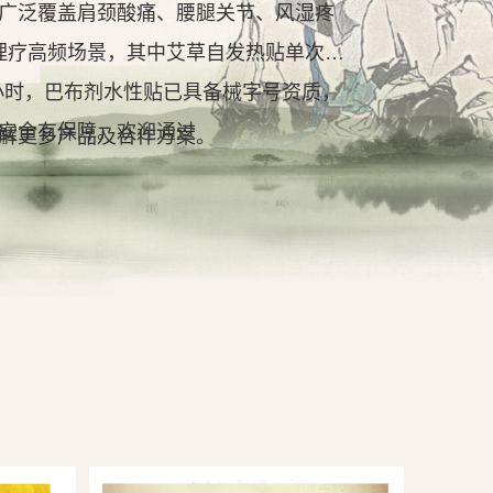
广泛覆盖肩颈酸痛、腰腿关节、风湿疼
理疗高频场景，其中艾草自发热贴单次持
2小时，巴布剂水性贴已具备械字号资质，
安全有保障。欢迎通过
解更多产品及合作方案。
查看详情