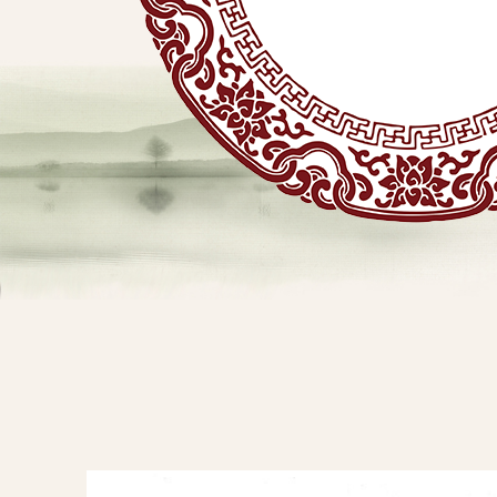
贴
敷
专
业
品
查看详情
牌