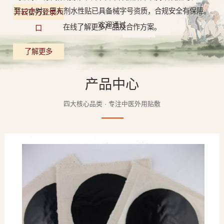
至12小时，巴布剂水性贴已具备械字号资质，合规安全有保障。
开云官方登录入
欢迎通过
在线了解更多产品及合作方案。
口
了解更多
产品中心
四大核心品类 · 专注中医外用贴敷