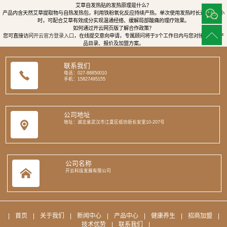
艾草自发热贴的发热原理是什么？
产品内含天然艾草提取物与自热发热包，利用铁粉氧化反应持续产热，单次使用发热时长达8至12小
时，可配合艾草有效成分实现温通经络、缓解局部酸痛的理疗效果。
如何通过开云网页版了解合作政策？
您可直接访问
开云官方登录入口
，在线提交意向申请，专属顾问将于3个工作日内与您对接，提供产
品目录、报价及加盟方案。
联系我们
电话：027-88850010
手机：15827495155
公司地址
地址：湖北省武汉市江夏区纸坊街长安里10-207号
公司名称
开云科技发展有限公司
|
首页
|
关于我们
|
新闻中心
|
产品中心
|
健康养生
|
招商加盟
|
技术优势
|
联系我们
|