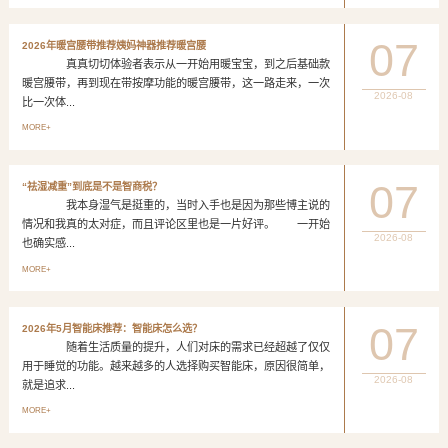
07
2026年暖宫腰带推荐姨妈神器推荐暖宫腰
真真切切体验者表示从一开始用暖宝宝，到之后基础款
暖宫腰带，再到现在带按摩功能的暖宫腰带，这一路走来，一次
2026-08
比一次体...
MORE+
07
“祛湿减重”到底是不是智商税？
我本身湿气是挺重的，当时入手也是因为那些博主说的
情况和我真的太对症，而且评论区里也是一片好评。 一开始
2026-08
也确实感...
MORE+
07
2026年5月智能床推荐：智能床怎么选？
随着生活质量的提升，人们对床的需求已经超越了仅仅
用于睡觉的功能。越来越多的人选择购买智能床，原因很简单，
2026-08
就是追求...
MORE+