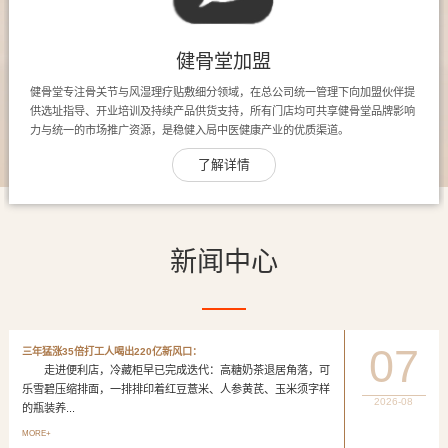
健骨堂加盟
健骨堂专注骨关节与风湿理疗贴敷细分领域，在总公司统一管理下向加盟伙伴提
供选址指导、开业培训及持续产品供货支持，所有门店均可共享健骨堂品牌影响
力与统一的市场推广资源，是稳健入局中医健康产业的优质渠道。
了解详情
新闻中心
07
三年猛涨35倍打工人喝出220亿新风口：
走进便利店，冷藏柜早已完成迭代：高糖奶茶退居角落，可
乐雪碧压缩排面，一排排印着红豆薏米、人参黄芪、玉米须字样
2026-08
的瓶装养...
MORE+