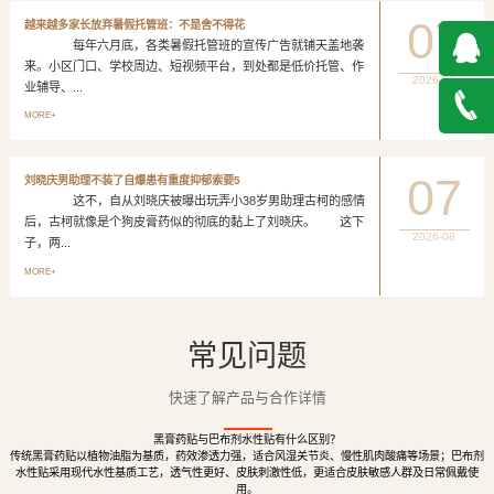
07
越来越多家长放弃暑假托管班：不是舍不得花
每年六月底，各类暑假托管班的宣传广告就铺天盖地袭
来。小区门口、学校周边、短视频平台，到处都是低价托管、作
2026-08
业辅导、...
QQ在
MORE+
线咨询
027-
07
刘晓庆男助理不装了自爆患有重度抑郁索要5
这不，自从刘晓庆被曝出玩弄小38岁男助理古柯的感情
888500
后，古柯就像是个狗皮膏药似的彻底的黏上了刘晓庆。 这下
2026-08
子，两...
MORE+
常见问题
快速了解产品与合作详情
黑膏药贴与巴布剂水性贴有什么区别？
传统黑膏药贴以植物油脂为基质，药效渗透力强，适合风湿关节炎、慢性肌肉酸痛等场景；巴布剂
水性贴采用现代水性基质工艺，透气性更好、皮肤刺激性低，更适合皮肤敏感人群及日常佩戴使
用。