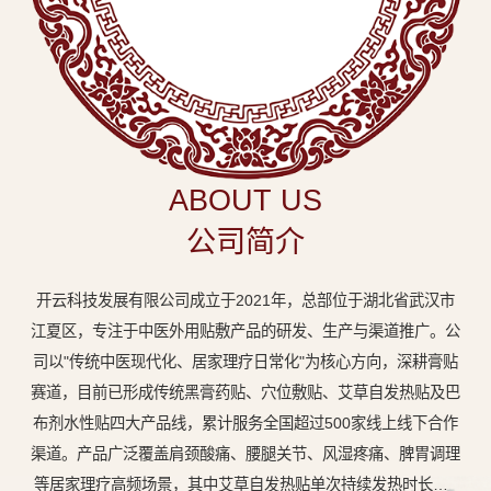
中
医
外
用
贴
敷
ABOUT US
专
公司简介
业
品
开云科技发展有限公司成立于2021年，总部位于湖北省武汉市
牌
江夏区，专注于中医外用贴敷产品的研发、生产与渠道推广。公
司以"传统中医现代化、居家理疗日常化"为核心方向，深耕膏贴
赛道，目前已形成传统黑膏药贴、穴位敷贴、艾草自发热贴及巴
布剂水性贴四大产品线，累计服务全国超过500家线上线下合作
渠道。产品广泛覆盖肩颈酸痛、腰腿关节、风湿疼痛、脾胃调理
等居家理疗高频场景，其中艾草自发热贴单次持续发热时长达8