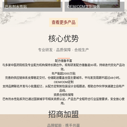
巴布剂水性贴
OEM/ODM定制服务
查看更多产品
核心优势
专业研发 · 品质保障 · 合规生产
配方储备丰富
与多家中医药院校及专业配方机构保持长期合作，现有研发配方储备逾30项，持续迭代优化产品功
效。
年产能超2000万贴
完善的供应链体系支撑稳定交付，仓储配送覆盖全国主要城市，平均发货周期不超过48小时。
OEM/ODM定制
支持品牌联名开发与小批量起订，从配方定制到包装设计全程跟进，帮助合作伙伴快速建立自有产
品线。
资质合规有保障
巴布剂水性贴系列已通过国家械字号相关资质认证，产品生产全程符合行业监管要求，安全放心使
用。
招商加盟
品牌赋能 · 携手共赢