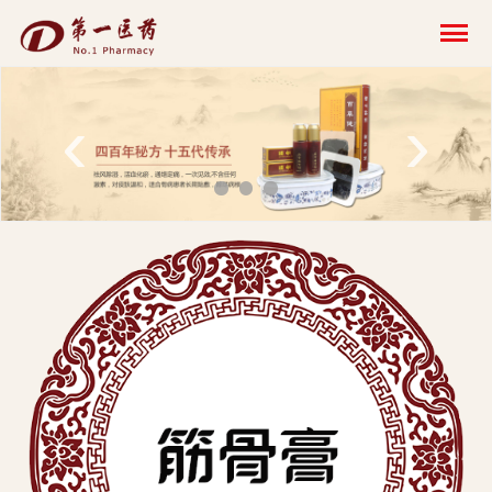
开
云
网
‹
›
页
版-
开
云
科
技
发
展
有
限
公
司