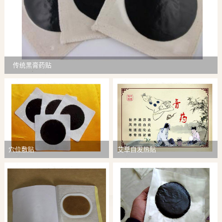
传统黑膏药贴
穴位敷贴
艾草自发热贴